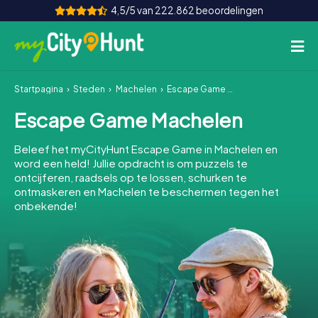
4,5/5 van 222.862 beoordelingen
Startpagina
Steden
Machelen
Escape Game Machelen
Hoe het werkt
Escape Game Machelen
Steden
Beleef het myCityHunt Escape Game in Machelen en
Tours
word een held! Jullie opdracht is om puzzels te
ontcijferen, raadsels op te lossen, schurken te
ontmaskeren en Machelen te beschermen tegen het
Teamevenement
onbekende!
Tickets
INT
AT
CH
DE
ES
FR
UK
IE
IT
NL