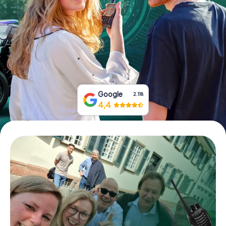
Boek tickets
Koop cadeaubonnen
Google
2.118
4,4