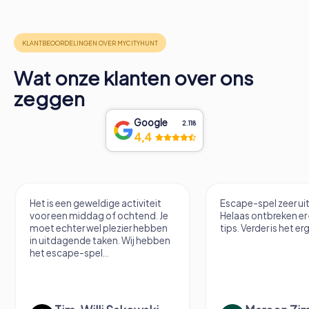
Wat onze klanten over ons
zeggen
Google
2.118
4,4
Het is een geweldige activiteit
Escape-spel zeer u
voor een middag of ochtend. Je
Helaas ontbreken er
moet echter wel plezier hebben
tips. Verder is het erg
in uitdagende taken. Wij hebben
het escape-spel...