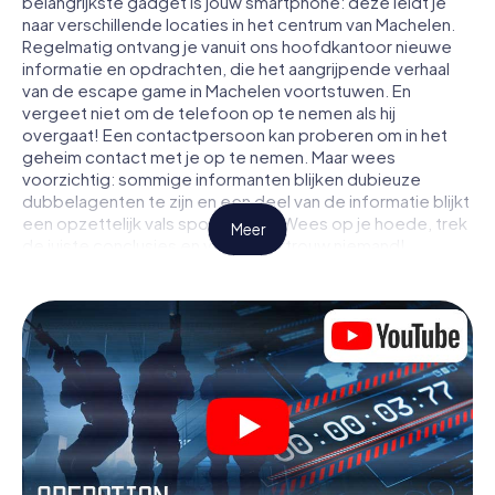
belangrijkste gadget is jouw smartphone: deze leidt je
naar verschillende locaties in het centrum van Machelen.
Regelmatig ontvang je vanuit ons hoofdkantoor nieuwe
informatie en opdrachten, die het aangrijpende verhaal
van de escape game in Machelen voortstuwen. En
vergeet niet om de telefoon op te nemen als hij
overgaat! Een contactpersoon kan proberen om in het
geheim contact met je op te nemen. Maar wees
voorzichtig: sommige informanten blijken dubieuze
dubbelagenten te zijn en een deel van de informatie blijkt
een opzettelijk vals spoor te zijn. Wees op je hoede, trek
Meer
de juiste conclusies en vooral: vertrouw niemand!
Anders dan in een klassieke escaperoom in Machelen zit
je niet opgesloten in een kamer waaruit je jezelf binnen
een bepaald tijdvenster moet bevrijden. Met deze
speurtocht met een smartphone wordt heel Machelen
jouw speelveld! De technische voorwaarden voor jouw
avontuur in Machelen zijn een smartphone en toegang tot
het mobiel internet. Met één klik krijg jij toegang tot onze
app. Je hoeft niets te installeren om door interactieve
video's, lastige minigames of andere functies in de actie
te worden getrokken.