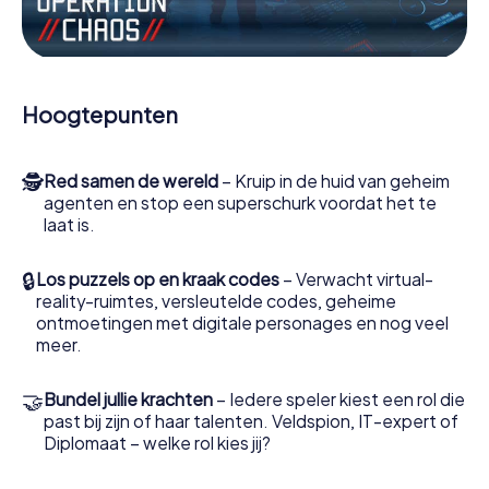
Werk samen als een team, onderschep vijandige
spionnen en lok de handlangers van de schurk naar je toe.
In deze escape game Machelen moeten jij en jouw team
excelleren om de slechteriken te stoppen. In
Hoogtepunten
tegenstelling tot James Bond en Co. zullen jouw daden
echter niet verborgen blijven achter de sluier van
geheimhouding rond de geheime dienst: jij vereeuwigt
🕵
Red samen de wereld
– Kruip in de huid van geheim
jezelf en jouw team in de hoogste score van Machelen en
agenten en stop een superschurk voordat het te
krijg toegang tot jouw eigen fotogalerij. De escape game
laat is.
van myCityHunt verandert Machelen in jouw eigen
persoonlijke avonturenspeeltuin. Koop je tickets voor de
wereld van spionage en geheime agenten en verander
🔒
Los puzzels op en kraak codes
– Verwacht virtual-
Machelen in een escaperoom in de buitenlucht!
reality-ruimtes, versleutelde codes, geheime
ontmoetingen met digitale personages en nog veel
meer.
🤝
Bundel jullie krachten
– Iedere speler kiest een rol die
past bij zijn of haar talenten. Veldspion, IT-expert of
Diplomaat – welke rol kies jij?