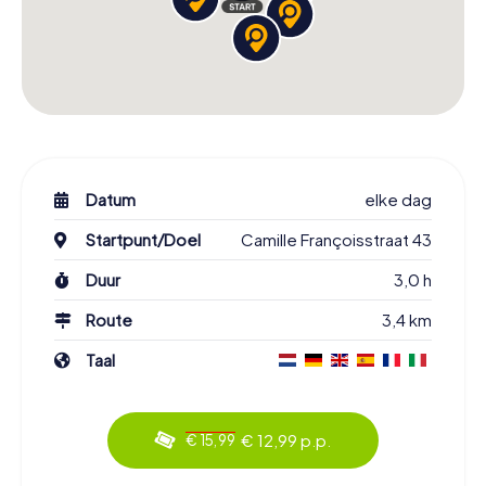
Datum
elke dag
Startpunt/Doel
Camille Françoisstraat 43
Duur
3,0 h
Route
3,4 km
Taal
€ 12,99 p.p.
€ 15,99