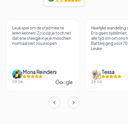
4,4
Leuk spel om de stad mee te
Heerlijke wandeling 
leren kennen! Zo loop je toch net
Er is geen tijdslimie
dat ene steegje in je je misschien
alle tijd om om ons h
normaal niet zou inlopen.
Batterij ging voor 7
Leuke...
Mona Reinders
Tessa
09.06.
28.04.