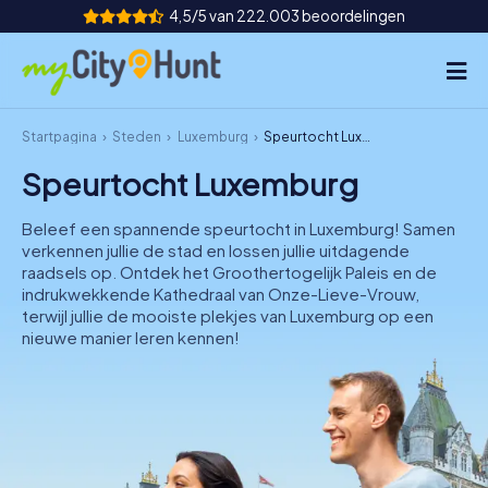
4,5/5 van 222.003 beoordelingen
Startpagina
Steden
Luxemburg
Speurtocht Luxemburg
Hoe het werkt
Speurtocht Luxemburg
Steden
Beleef een spannende speurtocht in Luxemburg! Samen
Tours
verkennen jullie de stad en lossen jullie uitdagende
raadsels op. Ontdek het Groothertogelijk Paleis en de
indrukwekkende Kathedraal van Onze-Lieve-Vrouw,
Teamevenement
terwijl jullie de mooiste plekjes van Luxemburg op een
nieuwe manier leren kennen!
Tickets
INT
AT
CH
DE
ES
FR
UK
IE
IT
NL