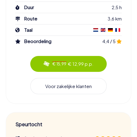
Duur
2,5 h
Route
3,6 km
Taal
Beoordeling
4,4 / 5
€ 12,99 p.p.
€ 15,99
Voor zakelijke klanten
Speurtocht