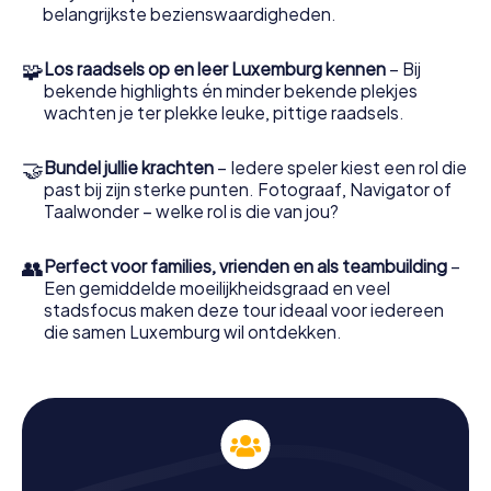
specifieke taak, zoals natuurvriend, trivia-koning of
belangrijkste bezienswaardigheden.
fotograaf. Deze rollen brengen extra uitdagingen en
bonusopdrachten met zich mee, die jullie speurtocht nog
spannender maken.
🧩
Los raadsels op en leer Luxemburg kennen
– Bij
bekende highlights én minder bekende plekjes
Ontdek de geschiedenis van Luxemburg tijdens
wachten je ter plekke leuke, pittige raadsels.
de speurtocht
🤝
Bundel jullie krachten
– Iedere speler kiest een rol die
De speurtocht in Luxemburg voert jullie langs historische
past bij zijn sterke punten. Fotograaf, Navigator of
plekken en bezienswaardigheden die de rijke
Taalwonder – welke rol is die van jou?
geschiedenis van de stad weerspiegelen. Jullie zullen
langs de Kathedraal van Onze-Lieve-Vrouw komen, een
indrukwekkende gotische kerk die bekend staat om haar
👥
Perfect voor families, vrienden en als teambuilding
–
architectuur en geschiedenis. Ook de Gëlle Fra, een
Een gemiddelde moeilijkheidsgraad en veel
monument dat herinnert aan de gesneuvelde soldaten
stadsfocus maken deze tour ideaal voor iedereen
van de Eerste Wereldoorlog, zal deel uitmaken van jullie
die samen Luxemburg wil ontdekken.
route. Terwijl jullie deze plekken bezoeken, leren jullie
interessante feiten en verhalen over de stad en haar
ontwikkeling.
Bezienswaardigheden ontdekken tijdens de
speurtocht in Luxemburg