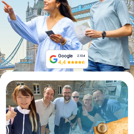
Boek tickets
Koop cadeaubonnen
Google
2.104
4,4