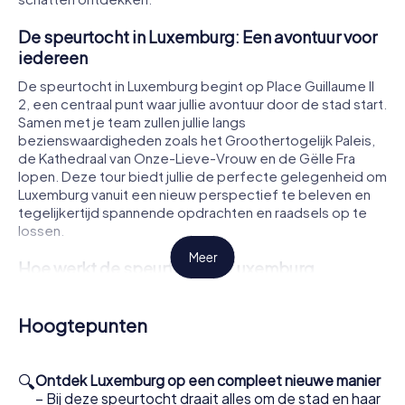
De speurtocht in Luxemburg: Een avontuur voor
iedereen
De speurtocht in Luxemburg begint op Place Guillaume II
2, een centraal punt waar jullie avontuur door de stad start.
Samen met je team zullen jullie langs
bezienswaardigheden zoals het Groothertogelijk Paleis,
de Kathedraal van Onze-Lieve-Vrouw en de Gëlle Fra
lopen. Deze tour biedt jullie de perfecte gelegenheid om
Luxemburg vanuit een nieuw perspectief te beleven en
tegelijkertijd spannende opdrachten en raadsels op te
lossen.
Meer
Hoe werkt de speurtocht in Luxemburg
Om de speurtocht in Luxemburg te starten, hebben jullie
alleen een smartphone en onze app nodig. Na het kopen
Hoogtepunten
van de tickets ontvangen jullie de inloggegevens en
kunnen jullie je bij het startpunt aanmelden. De spelleider
in jullie team leidt jullie met behulp van GPS-navigatie door
🔍
Ontdek Luxemburg op een compleet nieuwe manier
de stad en verdeelt de rollen. Iedereen krijgt een
– Bij deze speurtocht draait alles om de stad en haar