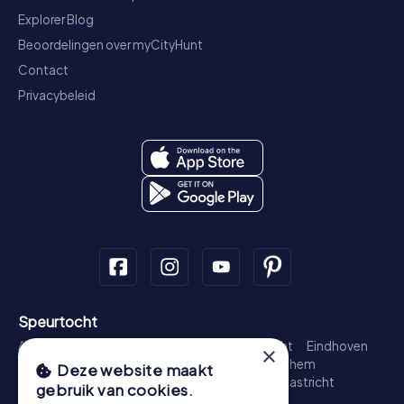
Explorer Blog
Beoordelingen over myCityHunt
Contact
Privacybeleid
Speurtocht
Amsterdam
Rotterdam
Den Haag
Utrecht
Eindhoven
×
Groningen
Breda
Nijmegen
Haarlem
Arnhem
Deze website maakt
Amersfoort
's-Hertogenbosch
Zwolle
Maastricht
gebruik van cookies.
Leiden
Dordrecht