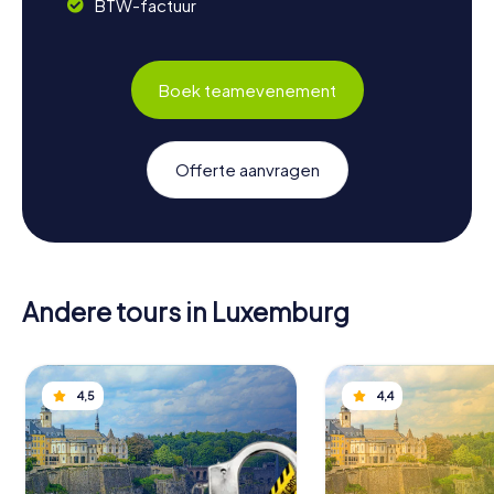
BTW-factuur
Boek teamevenement
Offerte aanvragen
Andere tours in Luxemburg
4,5
4,4