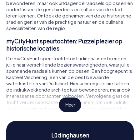
bewonderen, maar ook uitdagende raadsels oplossen en
ondertussen de geschiedenis en cultuur van de stad
leren kennen. Ontdek de geheimen van deze historische
stad en geniet van de prachtige natuur en de culinaire
specialiteiten van de regio.
myCityHunt speurtochten: Puzzelplezier op
historische locaties
De myCityHunt speurtochten in Lüdinghausen brengen
jullie naar verschillende bezienswaardigheden, waar jullie
spannende raadsels kunnen oplossen. Een hoogtepunt is
Kasteel Vischering, een van de best bewaarde
waterkastelen van Duitsland. Hier kunnen jullie niet alleen
de indrukwekkende architectuur bewonderen, maar ook
interessante opdrachten voltooien. Vervolgens gaat de
tocht verder naar Kasteel Lüdinghausen, dat ook indruk
Meer
maakt met zijn historische betekenis en schilderachtige
park. Ook de St. Felizitas Kerk, met zijn massieve
zandstenen zuilen, is een indrukwekkende plek die jullie
tijdens jullie speurtocht in Lüdinghausen kunnen
verkennen. Elk station biedt nieuwe uitdagingen en
Lüdinghausen
spannende inzichten in de geschiedenis van de stad.