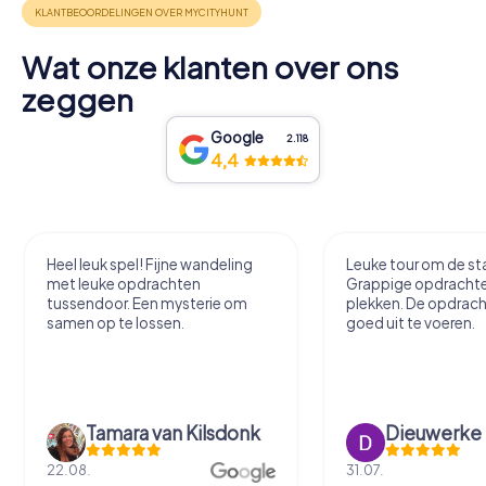
Wat onze klanten over ons
zeggen
Google
2.118
4,4
Heel leuk spel! Fijne wandeling
Leuke tour om de sta
met leuke opdrachten
Grappige opdracht
tussendoor. Een mysterie om
plekken. De opdrach
samen op te lossen.
goed uit te voeren.
Tamara van Kilsdonk
Dieuwerke
22.08.
31.07.