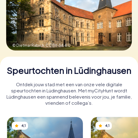
Boek tickets
Koop cadeaubonnen
© Dietmar Rabich,
CC BY-SA 4.0
Speurtochten in Lüdinghausen
Ontdek jouw stad met een van onze vele digitale
speurtochten in Lüdinghausen. Met myCityHunt wordt
Lüdinghausen een spannend belevenis voor jou, je familie,
vrienden of collega’s.
4,1
4,1