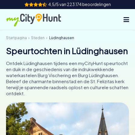
4,5/5 van 223.174 beoordelingen
Startpagina
Steden
Lüdinghausen
Hoe het werkt
Speurtochten in Lüdinghausen
Steden
Ontdek Lüdinghausen tijdens een myCityHunt speurtocht
Tours
en duik in de geschiedenis van de indrukwekkende
waterkastelen Burg Vischering en Burg Lüdinghausen.
Beleef de charmante binnenstad en de St. Felizitas kerk
Teamevenement
terwijl je spannende raadsels oplost en culturele schatten
ontdekt.
Tickets
INT
AT
CH
DE
ES
FR
UK
IE
IT
NL