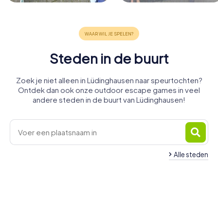
Steden in de buurt
Zoek je niet alleen in Lüdinghausen naar speurtochten?
Ontdek dan ook onze outdoor escape games in veel
andere steden in de buurt van Lüdinghausen!
Alle steden
Nordkirchen
Olfen
Senden
Haltern am
Oer-
Ascheberg
Dülmen
Datteln
3 tours
4 tours
4 tours
See
Lünen
Erkenschwick
4 tours
4 tours
4 tours
beschikbaar
beschikbaar
beschikbaar
Drensteinfurt
4 tours
4 tours
4 tours
beschikbaar
beschikbaar
beschikbaar
4,4
4,3
4 tours
beschikbaar
beschikbaar
beschikbaar
4,2
4,5
4,5
beschikbaar
4,2
4,2
4,6
4,4