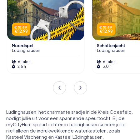
€ 15,99
€ 15,99
€ 12,99
€ 12,99
Moordspel
Schattenjacht
Lüdinghausen
Lüdinghausen
6 Talen
6 Talen
2,5 h
3,0 h
Lüdinghausen, het charmante stadje in de Kreis Coesfeld,
nodigt jullie uit voor een spannende speurtocht. Bij de
myCityHunt speurtochten in Lüdinghausen kunnen jullie
niet alleen de indrukwekkende waterkastelen, zoals
Kasteel Vischering en Kasteel Lüdinghausen,