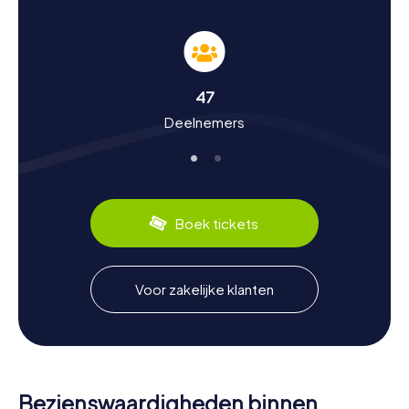
Speurtocht in Lüdinghausen: Geschiedenis en
cultuur van dichtbij beleven
Bij de myCityHunt speurtochten in Lüdinghausen leren
47
jullie meer over de rijke geschiedenis en cultuur van de
Deelnemers
stad. Lüdinghausen werd voor het eerst vermeld in het
jaar 800 en heeft sindsdien een bewogen verleden
gekend. Wisten jullie dat de stad in de middeleeuwen
een belangrijk centrum was en dat Kasteel Vischering in
1271 werd opgericht? Tijdens jullie speurtocht leren jullie
dit soort interessante feiten en nog veel meer.
Boek tickets
Bovendien kunnen jullie genieten van de culinaire
specialiteiten van de regio, zoals het stevige
roggenmengbrood. Lüdinghausen staat ook bekend om
zijn indrukwekkende waterkastelen en de prachtige
Voor zakelijke klanten
rozentuin in Seppenrade. Duik in de geschiedenis van
deze fascinerende stad en beleef een onvergetelijke
speurtocht in Lüdinghausen.
Bezienswaardigheden binnen