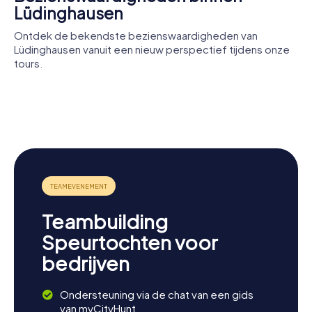
Lüdinghausen
Ontdek de bekendste bezienswaardigheden van
Lüdinghausen vanuit een nieuw perspectief tijdens onze
tours.
Burg
Burg
Vischering
Lüdinghausen
St. Felizitas
Burg
Wolfsberg
Teambuilding
Speurtochten voor
bedrijven
Ondersteuning via de chat van een gids
van myCityHunt