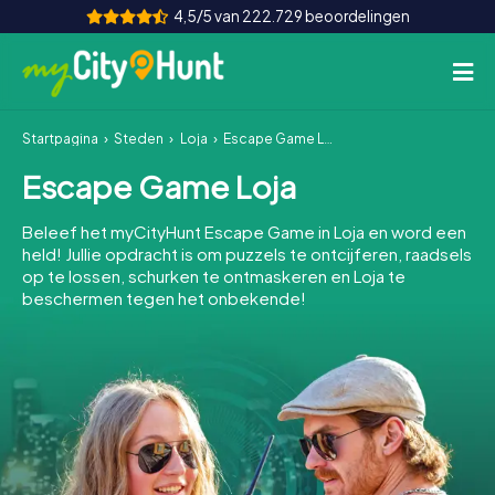
4,5/5 van 222.729 beoordelingen
Startpagina
Steden
Loja
Escape Game Loja
Hoe het werkt
Escape Game Loja
Steden
Beleef het myCityHunt Escape Game in Loja en word een
Tours
held! Jullie opdracht is om puzzels te ontcijferen, raadsels
op te lossen, schurken te ontmaskeren en Loja te
beschermen tegen het onbekende!
Teamevenement
Tickets
INT
AT
CH
DE
ES
FR
UK
IE
IT
NL