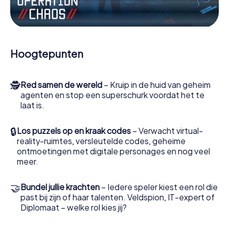
Werk samen als een team, onderschep vijandige
spionnen en lok de handlangers van de schurk naar je toe.
In deze escape game Loja moeten jij en jouw team
excelleren om de slechteriken te stoppen. In
Hoogtepunten
tegenstelling tot James Bond en Co. zullen jouw daden
echter niet verborgen blijven achter de sluier van
geheimhouding rond de geheime dienst: jij vereeuwigt
🕵
Red samen de wereld
– Kruip in de huid van geheim
jezelf en jouw team in de hoogste score van Loja en krijg
agenten en stop een superschurk voordat het te
toegang tot jouw eigen fotogalerij. De escape game van
laat is.
myCityHunt verandert Loja in jouw eigen persoonlijke
avonturenspeeltuin. Koop je tickets voor de wereld van
spionage en geheime agenten en verander Loja in een
🔒
Los puzzels op en kraak codes
– Verwacht virtual-
escaperoom in de buitenlucht!
reality-ruimtes, versleutelde codes, geheime
ontmoetingen met digitale personages en nog veel
meer.
🤝
Bundel jullie krachten
– Iedere speler kiest een rol die
past bij zijn of haar talenten. Veldspion, IT-expert of
Diplomaat – welke rol kies jij?