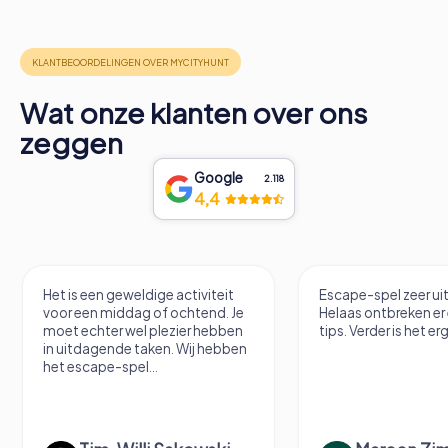
Wat onze klanten over ons
zeggen
Google
2.118
4,4
Het is een geweldige activiteit
Escape-spel zeer u
voor een middag of ochtend. Je
Helaas ontbreken er
moet echter wel plezier hebben
tips. Verder is het erg
in uitdagende taken. Wij hebben
het escape-spel...