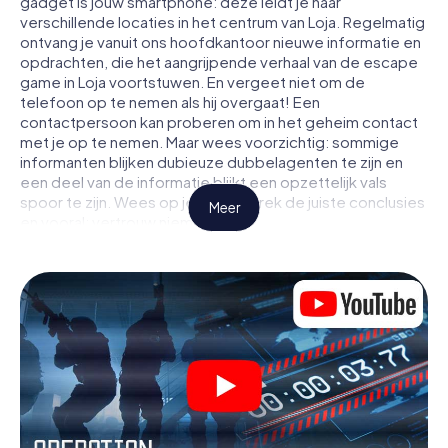
gadget is jouw smartphone: deze leidt je naar
verschillende locaties in het centrum van Loja. Regelmatig
ontvang je vanuit ons hoofdkantoor nieuwe informatie en
opdrachten, die het aangrijpende verhaal van de escape
game in Loja voortstuwen. En vergeet niet om de
telefoon op te nemen als hij overgaat! Een
contactpersoon kan proberen om in het geheim contact
met je op te nemen. Maar wees voorzichtig: sommige
informanten blijken dubieuze dubbelagenten te zijn en
een deel van de informatie blijkt een opzettelijk vals
spoor te zijn. Wees op je hoede, trek de juiste conclusies
Meer
en vooral: vertrouw niemand!
Anders dan in een klassieke escaperoom in Loja zit je niet
opgesloten in een kamer waaruit je jezelf binnen een
bepaald tijdvenster moet bevrijden. Met deze
speurtocht met een smartphone wordt heel Loja jouw
speelveld! De technische voorwaarden voor jouw
avontuur in Loja zijn een smartphone en toegang tot het
mobiel internet. Met één klik krijg jij toegang tot onze app.
Je hoeft niets te installeren om door interactieve video's,
lastige minigames of andere functies in de actie te
worden getrokken.