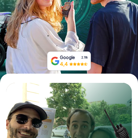
Boek tickets
Koop cadeaubonnen
Google
2.118
4,4