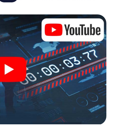
de wereld van spionage en geheime agenten en
uitenlucht!