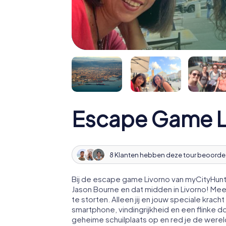
Escape Game L
8 Klanten hebben deze tour beoorde
Bij de escape game Livorno van myCityHunt 
Jason Bourne en dat midden in Livorno! Me
te storten. Alleen jij en jouw speciale kr
smartphone, vindingrijkheid en een flinke d
geheime schuilplaats op en red je de werel