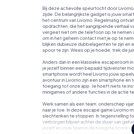
Bij deze actievolle speurtocht door Livorn
zijde. De belangrijkste gadget is jouw smart
het centrum van Livorno. Regelmatig ontvan
opdrachten, die het aangrijpende verhaal 
vergeet niet om de telefoon op te nemen a
om in het geheim contact met je op te ne
blijken dubieuze dubbelagenten te zijn en ee
spoor te zijn. Wees op je hoede, trek de ju
Anders dan in een klassieke escaperoom in L
je jezelf binnen een bepaald tijdvenster 
smartphone wordt heel Livorno jouw speel
avontuur in Livorno zijn een smartphone en to
toegang tot onze app. Je hoeft niets te ins
minigames of andere functies in de actie 
Werk samen als een team, onderschep vijan
naar je toe. In deze escape game Livorno m
slechteriken te stoppen. In tegenstelling t
verborgen blijven achter de sluier van geh
jezelf en jouw team in de hoogste score van
fotogalerij. De escape game van myCityHunt