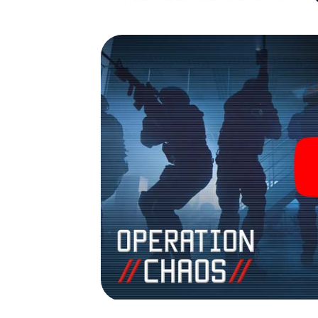
avonturenspeeltuin. Koop je tickets voor 
verander Livorno in een escaperoom in de b