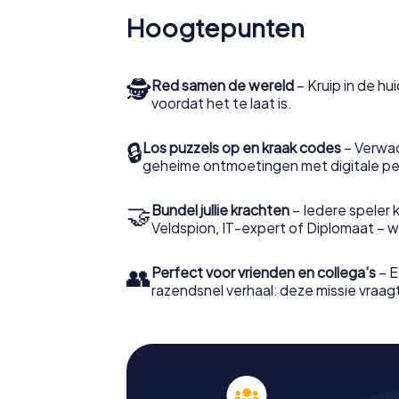
Hoogtepunten
🕵
Red samen de wereld
– Kruip in de h
voordat het te laat is.
🔒
Los puzzels op en kraak codes
– Verwac
geheime ontmoetingen met digitale pe
🤝
Bundel jullie krachten
– Iedere speler ki
Veldspion, IT-expert of Diplomaat – welk
👥
Perfect voor vrienden en collega’s
– E
razendsnel verhaal: deze missie vraagt 