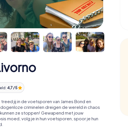
ivorno
eld:
4,7 / 5
treed jij in de voetsporen van James Bond en
edogenloze criminelen dreigen de wereld in chaos
acht kunnen ze stoppen! Gewapend met jouw
osis moed, volg je in hun voetsporen, spoor je hun
d.