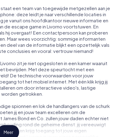
o staat een team van toegewijde metgezellen aan je
phone: deze leidt je naar verschillende locaties in
g je vanuit ons hoofdkantoor nieuwe informatie en
van de escape game in Livorno voortstuwen. En
ls hij overgaat! Een contactpersoon kan proberen
men. Maar wees voorzichtig: sommige informanten
n deel van de informatie blijkt een opzettelijk vals
iste conclusies en vooral: vertrouw niemand!
ivorno zit je niet opgesloten in een kamer waaruit
moet bevrijden. Met deze speurtocht met een
veld! De technische voorwaarden voor jouw
egang tot het mobiel internet. Met één klik krijg jij
talleren om door interactieve video's, lastige
te worden getrokken.
dige spionnen en lok de handlangers van de schurk
oeten jij en jouw team excelleren om de
ot James Bond en Co. zullen jouw daden echter niet
eimhouding rond de geheime dienst: jij vereeuwigt
 Livorno en krijg toegang tot jouw eigen
Meer
 verandert Livorno in jouw eigen persoonlijke