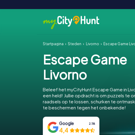
Startpagina
Steden
Livorno
Escape Game Liv
Escape Game
Livorno
Beleef het myCityHunt Escape Game in Liv
een held! Jullie opdracht is om puzzels te o
raadsels op te lossen, schurken te ontmask
te beschermen tegen het onbekende!
Google
2.118
4,4