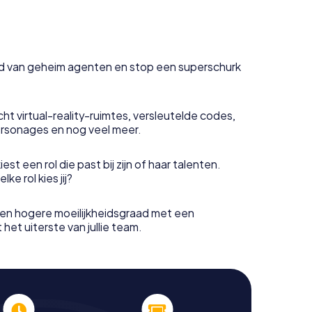
uid van geheim agenten en stop een superschurk
ht virtual-reality-ruimtes, versleutelde codes,
rsonages en nog veel meer.
est een rol die past bij zijn of haar talenten.
e rol kies jij?
en hogere moeilijkheidsgraad met een
het uiterste van jullie team.