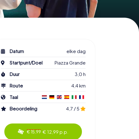
Datum
elke dag
Startpunt/Doel
Piazza Grande
Duur
3,0 h
Route
4,4 km
Taal
Beoordeling
4,7 / 5
€ 12,99 p.p.
€ 15,99