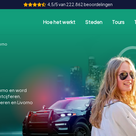
4,5/5 van 222.862 beoordelingen
Hoe het werkt
Steden
Tours
orno
orno en word
ntcijferen,
eren en Livorno