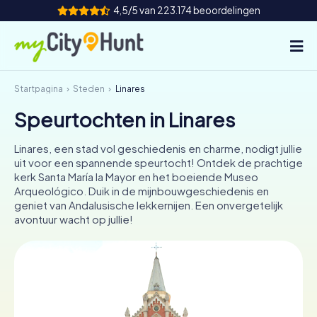
4,5/5 van 223.174 beoordelingen
Startpagina
Steden
Linares
Hoe het werkt
Speurtochten in Linares
Steden
Linares, een stad vol geschiedenis en charme, nodigt jullie
Tours
uit voor een spannende speurtocht! Ontdek de prachtige
kerk Santa María la Mayor en het boeiende Museo
Arqueológico. Duik in de mijnbouwgeschiedenis en
Teamevenement
geniet van Andalusische lekkernijen. Een onvergetelijk
avontuur wacht op jullie!
Tickets
INT
AT
CH
DE
ES
FR
UK
IE
IT
NL