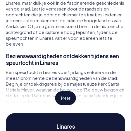
Linares, maar duik je ook in de fascinerende geschiedenis
van de stad. Laat je verrassen door de raadsels en
opdrachten die je door de charmante straatjes leiden en
je kennis laten maken met de culinaire hoogstandjes van
Andalusië. Of je nu geïnteresseerd bent in de historische
achtergrond of de culturele hoogtepunten, tijdens de
speurtochten in Linares valt er voor iedereen iets te
beleven.
Bezienswaardigheden ontdekken tijdens een
speurtocht in Linares
Een speurtocht in Linares voert je langs enkele van de
meest prominente bezienswaardigheden van de stad.
Begin je ontdekkingsreis bij de majestueuze kerk Santa
María la Mayor, waarvan de bouw in de 13e eeuw begon en
die tot in de 16e eeuw werd voltooid. Vanaf daar kun je je
Meer
weg vervolgen naar het Museo Arqueológico de Linares,
waar je kunt genieten van fascinerende artefacten uit de
Romeinse en pre-Romeinse tijd. Vergeet niet een kijkje te
nemen bij de Pósito, een historische graanschuur die de
economische betekenis van de stad in vervlogen tijden
Linares
weerspiegelt. Bij elke stop wachten spannende raadsels