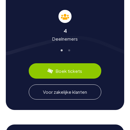
die je dieper in de geschiedenis en cultuur van Linares
laten duiken.
Geschiedenis en cultuur ontdekken tijdens een
speurtocht in Linares
4
Deelnemers
De myCityHunt speurtochten in Linares zijn meer dan
alleen een spel – ze zijn een reis door de rijke
geschiedenis van de stad. Linares was al in pre-Romeinse
tijden bewoond en speelde een belangrijke rol tijdens de
Reconquista. Het kasteel van Linares diende als
strategisch punt bij de herovering van Andalusië. In de 19e
Boek tickets
eeuw beleefde de stad een economische bloei dankzij
de loodmijnen. Vandaag de dag herinneren de
metaalverwerkende bedrijven en de Fundición La
Constancia aan deze industriële bloeitijd. Wist je dat
Voor zakelijke klanten
Linares ook bekend is om het Internationale
Grootmeester-toernooi in schaken? Tijdens je
speurtocht kun je je laten verwennen door Andalusische
specialiteiten zoals tapas en olijfolie, die de lokale
keuken typeren.