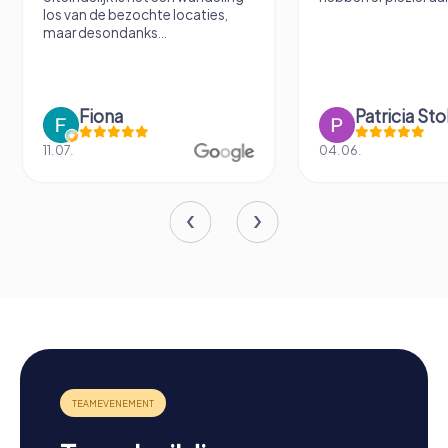
los van de bezochte locaties,
maar desondanks...
Fiona
Patricia St
11.07.
04.06.