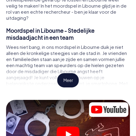
veilig te maken! In het moordspel in Libourne glijd je in de
rol van een echte rechercheur - ben je klaar voor de
uitdaging?
Moordspel in Libourne - Stedelijke
misdaadjacht in een team
Wees niet bang, in ons mordspel in Libourne duik je niet
alleen de kronkelige steegjes van de stad in. Je vrienden
en familieleden staan aan je zijde en samen vormen jullie
een machtig team van speurders op de hielen gezeten
door de misdadiger die Libourne angst heeft
aangejaagd! Je kunt volledig vertrouwen op je
Meer
belangrijkste onderzoeksinstrument, je smartphone. Met
behulp van GPS navigatie leidt het je op je zoektocht naar
aanwijzingen naar de plaats van het misdrijf, naar talrijke
plaatsen in Libourne die met het misdrijf te maken
hebben, en tenslotte naar de moordenaar. Op elke
locatie los je lastige puzzels op en kom je steeds dichter
bij de oplossing van de zaak. In tegenstelling tot een
klassiek moorddiner in Libourne bepaal je zelf de
gebeurtenissen, beweeg je je in de frisse lucht en