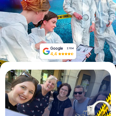
Boek tickets
Koop cadeaubonnen
Google
2.104
4,4