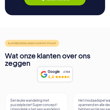
Wat onze klanten over ons
zeggen
Google
2.104
4,4
Een leuke wandeling met
Het misdaadspel wa
puzzelplezier! Super concept!
spannend en alle d
Uiteindelijk is het een wandeling
hebben er plezier aa