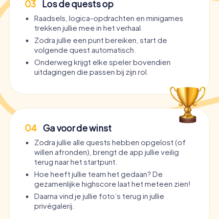
03
Los de quests op
Raadsels, logica-opdrachten en minigames
trekken jullie mee in het verhaal.
Zodra jullie een punt bereiken, start de
volgende quest automatisch.
Onderweg krijgt elke speler bovendien
uitdagingen die passen bij zijn rol.
04
Ga voor de winst
Zodra jullie alle quests hebben opgelost (of
willen afronden), brengt de app jullie veilig
terug naar het startpunt.
Hoe heeft jullie team het gedaan? De
gezamenlijke highscore laat het meteen zien!
Daarna vind je jullie foto’s terug in jullie
privégalerij.