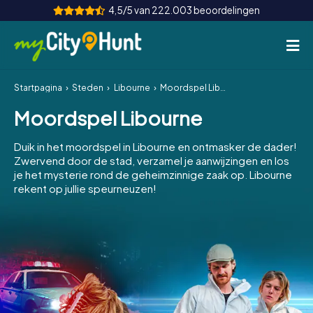
4,5/5 van 222.003 beoordelingen
Startpagina
Steden
Libourne
Moordspel Libourne
Hoe het werkt
Moordspel Libourne
Steden
Duik in het moordspel in Libourne en ontmasker de dader!
Tours
Zwervend door de stad, verzamel je aanwijzingen en los
je het mysterie rond de geheimzinnige zaak op. Libourne
rekent op jullie speurneuzen!
Teamevenement
Tickets
INT
AT
CH
DE
ES
FR
UK
IE
IT
NL