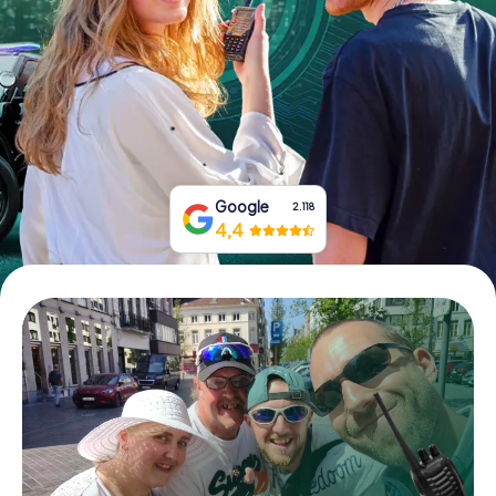
Boek tickets
Koop cadeaubonnen
Google
2.118
4,4