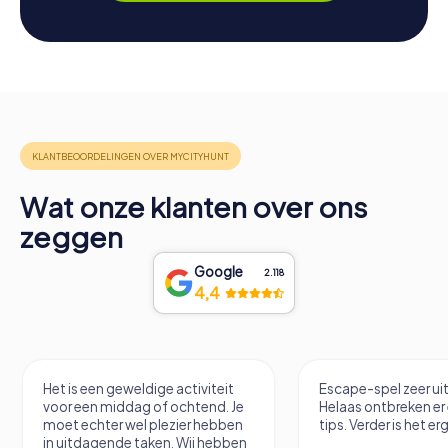
Wat onze klanten over ons
zeggen
Google
2.118
4,4
Het is een geweldige activiteit
Escape-spel zeer u
voor een middag of ochtend. Je
Helaas ontbreken er
moet echter wel plezier hebben
tips. Verder is het erg
in uitdagende taken. Wij hebben