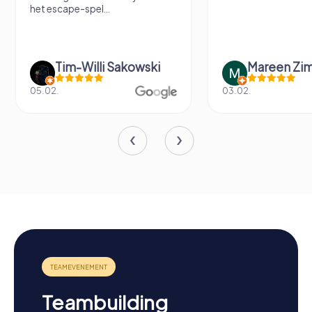
het escape-spel...
Tim-Willi Sakowski
Mareen Zi
05.02.
03.02.
Teambuilding