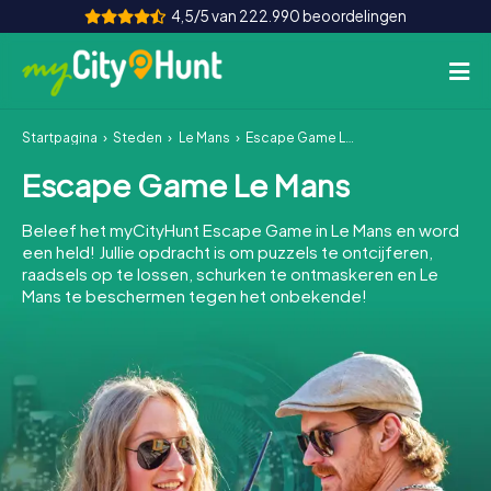
4,5/5 van 222.990 beoordelingen
Startpagina
Steden
Le Mans
Escape Game Le Mans
Hoe het werkt
Escape Game Le Mans
Steden
Beleef het myCityHunt Escape Game in Le Mans en word
Tours
een held! Jullie opdracht is om puzzels te ontcijferen,
raadsels op te lossen, schurken te ontmaskeren en Le
Mans te beschermen tegen het onbekende!
Teamevenement
Tickets
INT
AT
CH
DE
ES
FR
UK
IE
IT
NL