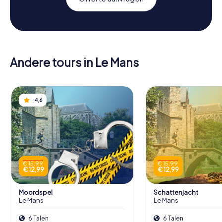
Andere tours in Le Mans
4,6
€ 15,99
€ 15,99
€ 12,99
€ 12,99
Moordspel
Schattenjacht
Le Mans
Le Mans
6 Talen
6 Talen