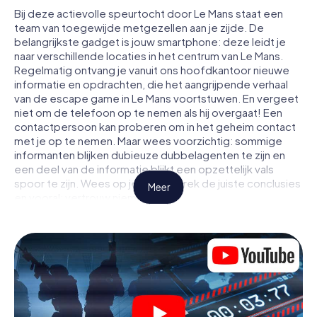
Bij deze actievolle speurtocht door Le Mans staat een
team van toegewijde metgezellen aan je zijde. De
belangrijkste gadget is jouw smartphone: deze leidt je
naar verschillende locaties in het centrum van Le Mans.
Regelmatig ontvang je vanuit ons hoofdkantoor nieuwe
informatie en opdrachten, die het aangrijpende verhaal
van de escape game in Le Mans voortstuwen. En vergeet
niet om de telefoon op te nemen als hij overgaat! Een
contactpersoon kan proberen om in het geheim contact
met je op te nemen. Maar wees voorzichtig: sommige
informanten blijken dubieuze dubbelagenten te zijn en
een deel van de informatie blijkt een opzettelijk vals
spoor te zijn. Wees op je hoede, trek de juiste conclusies
Meer
en vooral: vertrouw niemand!
Anders dan in een klassieke escaperoom in Le Mans zit je
niet opgesloten in een kamer waaruit je jezelf binnen een
bepaald tijdvenster moet bevrijden. Met deze
speurtocht met een smartphone wordt heel Le Mans jouw
speelveld! De technische voorwaarden voor jouw
avontuur in Le Mans zijn een smartphone en toegang tot
het mobiel internet. Met één klik krijg jij toegang tot onze