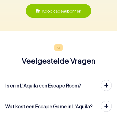
Koop cadeaubonnen
Veelgestelde Vragen
Is er in L'Aquila een Escape Room?
Het is nu mogelijk om in L'Aquila een Escape Game in de
buitenlucht te spelen!
In tegenstelling tot een klassieke Escape Room, waar
Wat kost een Escape Game in L'Aquila?
spelers in een kleine kamer worden opgesloten, vindt de
Een indoor Escape Room in L'Aquila kost meestal tussen
Escape Game van myCityHunt in L'Aquila plaats in de frisse
de € 90 en € 150 voor 2 tot 6 personen.