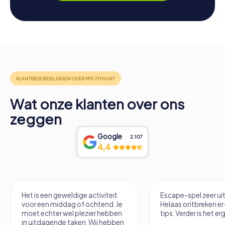
Wat onze klanten over ons
zeggen
Google
2.107
4,4
een geweldige activiteit
Escape-spel zeer uitdagend.
n middag of ochtend. Je
Helaas ontbreken er een paar
hter wel plezier hebben
tips. Verder is het erg leuk.
agende taken. Wij hebben