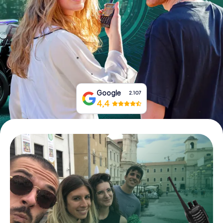
Boek tickets
Koop cadeaubonnen
Google
2.107
4,4