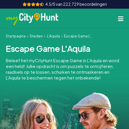
4,5/5 van 222.729 beoordelingen
Startpagina
Steden
L'Aquila
Escape Game L'Aquila
Hoe het werkt
Escape Game L'Aquila
Steden
Beleef het myCityHunt Escape Game in L'Aquila en word
Tours
een held! Jullie opdracht is om puzzels te ontcijferen,
raadsels op te lossen, schurken te ontmaskeren en
L'Aquila te beschermen tegen het onbekende!
Teamevenement
Tickets
INT
AT
CH
DE
ES
FR
UK
IE
IT
NL