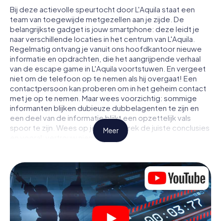
Bij deze actievolle speurtocht door L'Aquila staat een
team van toegewijde metgezellen aan je zijde. De
belangrijkste gadget is jouw smartphone: deze leidt je
naar verschillende locaties in het centrum van L'Aquila.
Regelmatig ontvang je vanuit ons hoofdkantoor nieuwe
informatie en opdrachten, die het aangrijpende verhaal
van de escape game in L'Aquila voortstuwen. En vergeet
niet om de telefoon op te nemen als hij overgaat! Een
contactpersoon kan proberen om in het geheim contact
met je op te nemen. Maar wees voorzichtig: sommige
informanten blijken dubieuze dubbelagenten te zijn en
een deel van de informatie blijkt een opzettelijk vals
spoor te zijn. Wees op je hoede, trek de juiste conclusies
Meer
en vooral: vertrouw niemand!
Anders dan in een klassieke escaperoom in L'Aquila zit je
niet opgesloten in een kamer waaruit je jezelf binnen een
bepaald tijdvenster moet bevrijden. Met deze
speurtocht met een smartphone wordt heel L'Aquila jouw
speelveld! De technische voorwaarden voor jouw
avontuur in L'Aquila zijn een smartphone en toegang tot
het mobiel internet. Met één klik krijg jij toegang tot onze