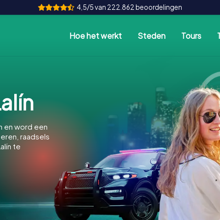
4,5/5 van 222.862 beoordelingen
Hoe het werkt
Steden
Tours
alín
n en word een
feren, raadsels
lín te