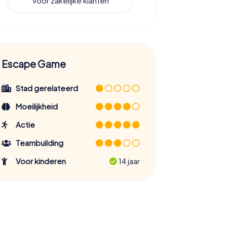
Voor zakelijke klanten
Escape Game
Stad gerelateerd
Moeilijkheid
Actie
Teambuilding
Voor kinderen
14 jaar