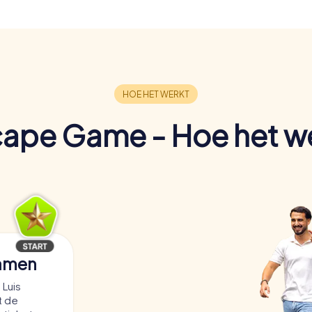
ape Game - Hoe het w
samen
 Luis
t de