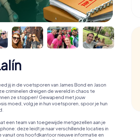
alín
eed jij in de voetsporen van James Bond en Jason
e criminelen dreigen de wereld in chaos te
t kunnen ze stoppen! Gewapend met jouw
osis moed, volg je in hun voetsporen, spoor je hun
d.
staat een team van toegewijde metgezellen aan je
phone: deze leidt je naar verschillende locaties in
je vanuit ons hoofdkantoor nieuwe informatie en