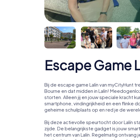
Escape Game L
Bij de escape game Lalín van myCityHunt tr
Bourne en dat midden in Lalín! Meedogenloz
storten. Alleen jij en jouw speciale krach
smartphone, vindingrijkheid en een flinke d
geheime schuilplaats op en red je de werel
Bij deze actievolle speurtocht door Lalín 
zijde. De belangrijkste gadget is jouw smart
het centrum van Lalín. Regelmatig ontvang 