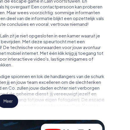
an de escape game in Lalín voortstuwen. En
ls hij overgaat! Een contactpersoon kan proberen
men. Maar wees voorzichtig: sommige informanten
n deel van de informatie blijkt een opzettelijk vals
iste conclusies en vooral: vertrouw niemand!
lín zit je niet opgesloten in een kamer waaruit je
t bevrijden. Met deze speurtocht met een
d! De technische voorwaarden voor jouw avontuur
et mobiel internet. Met één klik krijg jij toegang tot
door interactieve video's, lastige minigames of
okken.
dige spionnen en lok de handlangers van de schurk
en jij en jouw team excelleren om de slechteriken
d en Co. zullen jouw daden echter niet verborgen
rond de geheime dienst: jij vereeuwigt jezelf en
krijg toegang tot jouw eigen fotogalerij. De escape
Meer
w eigen persoonlijke avonturenspeeltuin. Koop je
eime agenten en verander Lalín in een