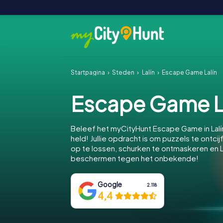
Startpagina
Steden
Lalín
Escape Game Lalín
Escape Game L
Beleef het myCityHunt Escape Game in Lalí
held! Jullie opdracht is om puzzels te ontcij
op te lossen, schurken te ontmaskeren en La
beschermen tegen het onbekende!
Google
2.118
4,4