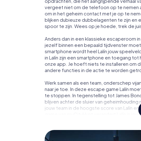
opdrachten, die het aangrijpende verhaal v
vergeet niet om de telefoon op te nemen a
om in het geheim contact met je op te ne
blijken dubieuze dubbelagenten te zijn en ee
spoor te zijn. Wees op je hoede, trek de ju
Anders dan in een klassieke escaperoom in La
jezelf binnen een bepaald tijdvenster moe
smartphone wordt heel Lalín jouw speelvel
in Lalín zijn een smartphone en toegang tot h
onze app. Je hoeft niets te installeren om 
andere functies in de actie te worden getr
Werk samen als een team, onderschep vijan
naar je toe. In deze escape game Lalín moet
te stoppen. In tegenstelling tot James Bon
blijven achter de sluier van geheimhouding 
jouw team in de hoogste score van Lalín en 
game van myCityHunt verandert Lalín in jou
tickets voor de wereld van spionage en geh
escaperoom in de buitenlucht!