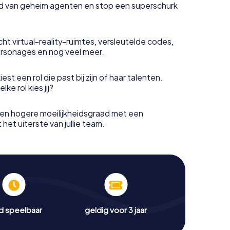
uid van geheim agenten en stop een superschurk
ht virtual-reality-ruimtes, versleutelde codes,
rsonages en nog veel meer.
est een rol die past bij zijn of haar talenten.
e rol kies jij?
en hogere moeilijkheidsgraad met een
het uiterste van jullie team.
jd speelbaar
geldig voor 3 jaar