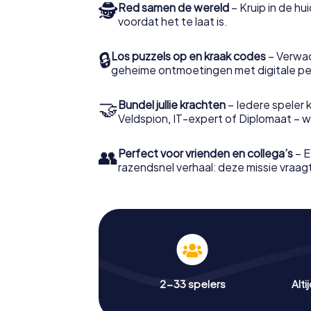
🕵
Red samen de wereld
– Kruip in de h
voordat het te laat is.
🔒
Los puzzels op en kraak codes
– Verwac
geheime ontmoetingen met digitale pe
🤝
Bundel jullie krachten
– Iedere speler ki
Veldspion, IT-expert of Diplomaat – welk
👥
Perfect voor vrienden en collega’s
– E
razendsnel verhaal: deze missie vraagt 
2-33 spelers
Alti