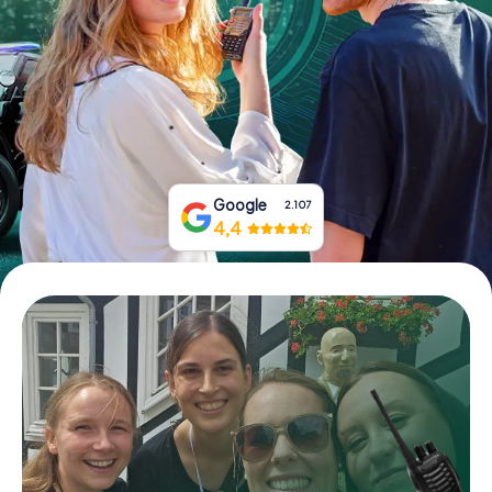
Boek tickets
Koop cadeaubonnen
Google
2.107
4,4