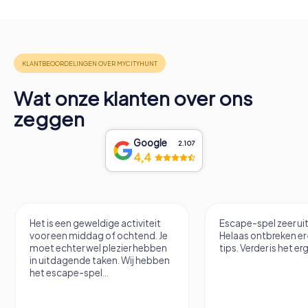
Wat onze klanten over ons
zeggen
Google
2.107
4,4
Het is een geweldige activiteit
Escape-spel zeer u
voor een middag of ochtend. Je
Helaas ontbreken er
moet echter wel plezier hebben
tips. Verder is het erg
in uitdagende taken. Wij hebben
het escape-spel...