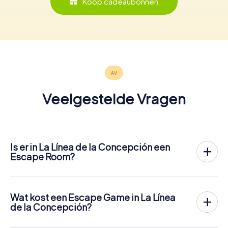
Koop cadeaubonnen
Veelgestelde Vragen
Is er in La Línea de la Concepción een
Escape Room?
Het is nu mogelijk om in La Línea de la Concepción een
Escape Game in de buitenlucht te spelen!
In tegenstelling tot een klassieke Escape Room, waar
Wat kost een Escape Game in La Línea
spelers in een kleine kamer worden opgesloten, vindt de
de la Concepción?
Escape Game van myCityHunt in La Línea de la
Een indoor Escape Room in La Línea de la Concepción
Concepción plaats in de frisse lucht. Net als bij een
kost meestal tussen de € 90 en € 150 voor 2 tot 6