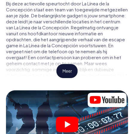
Bij deze actievolle speurtocht door La Línea de la
Concepción staat een team van toegewijde metgezellen
aan je zijde. De belangrijkste gadget is jouw smartphone:
deze leidt je naar verschillende locaties in het centrum
van La Línea de la Concepción. Regelmatig ontvang je
vanuit ons hoofdkantoor nieuwe informatie en
opdrachten, die het aangrijpende verhaal van de escape
game in La Línea de la Concepción voortstuwen. En
vergeet niet om de telefoon op te nemen als hij
overgaat! Een contactpersoon kan proberen om in het
geheim contact met je op te nemen. Maar wees
voorzichtig: sommige informanten blijken dubieuze
Meer
dubbelagenten te zijn en een deel van de informatie blijkt
een opzettelijk vals spoor te zijn. Wees op je hoede, trek
de juiste conclusies en vooral: vertrouw niemand!
Anders dan in een klassieke escaperoom in La Línea de la
Concepción zit je niet opgesloten in een kamer waaruit je
jezelf binnen een bepaald tijdvenster moet bevrijden.
Met deze speurtocht met een smartphone wordt heel La
Línea de la Concepción jouw speelveld! De technische
voorwaarden voor jouw avontuur in La Línea de la