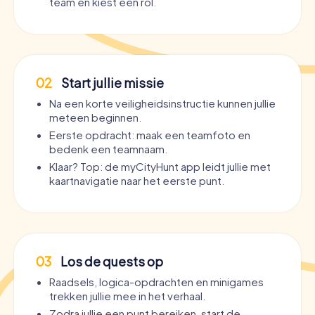
team en kiest een rol.
02
Start jullie missie
Na een korte veiligheidsinstructie kunnen jullie
meteen beginnen.
Eerste opdracht: maak een teamfoto en
bedenk een teamnaam.
Klaar? Top: de myCityHunt app leidt jullie met
kaartnavigatie naar het eerste punt.
03
Los de quests op
Raadsels, logica-opdrachten en minigames
trekken jullie mee in het verhaal.
Zodra jullie een punt bereiken, start de