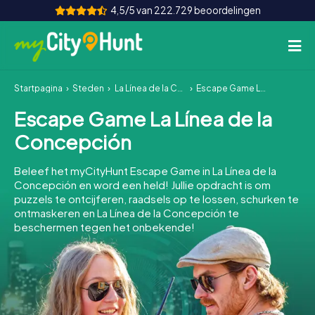
4,5/5 van 222.729 beoordelingen
Startpagina
Steden
La Línea de la Concepción
Escape Game La Línea de la Concepción
Hoe het werkt
Escape Game La Línea de la
Steden
Concepción
Tours
Beleef het myCityHunt Escape Game in La Línea de la
Concepción en word een held! Jullie opdracht is om
Teamevenement
puzzels te ontcijferen, raadsels op te lossen, schurken te
ontmaskeren en La Línea de la Concepción te
Tickets
beschermen tegen het onbekende!
INT
AT
CH
DE
ES
FR
UK
IE
IT
NL