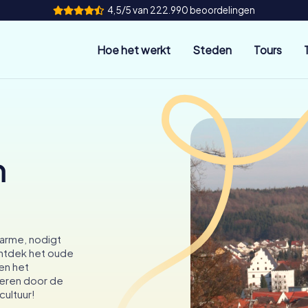
4,5/5 van 222.990 beoordelingen
Hoe het werkt
Steden
Tours
n
arme, nodigt
Ontdek het oude
en het
veren door de
ultuur!