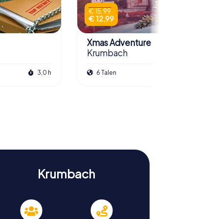
€ 15,99
€ 12,99
Xmas Adventure
Krumbach
3,0 h
6 Talen
2,5 h
Krumbach