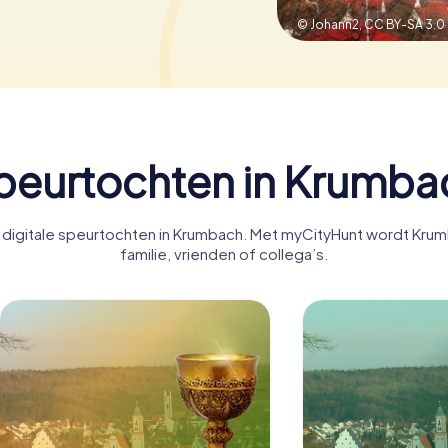
© Johann2,
CC BY-SA 3.0
peurtochten in Krumba
digitale speurtochten in Krumbach. Met myCityHunt wordt Krum
familie, vrienden of collega’s.