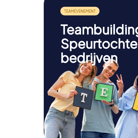
Teambuildin
Speurtochte
bedrijven