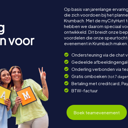
Op basis van jarenlange ervarin
die zich voordoen bij het plan
Krumbach. Met de myCityHunt
g
hebben we daarom speciaal voor
ontwikkeld. Dit breidt onze be
n voor
voordelen die onze speurtocht
evenement in Krumbach maken.
Ondersteuning via de chat 
Gedeelde afbeeldingengaler
Onderling verbonden via t
Gratis omboeken
(tot 7 dage
Betaling met creditcard, Pay
BTW-factuur
Boek teamevenement