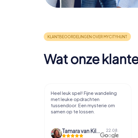
Wat onze klant
tad te leren
Heel leuk spel! Fijne wandeling
zzels, voor
met leuke opdrachten
tussendoor. Een mysterie om
samen op te lossen.
axime Entrop-Thelen
Tamara van Kilsdonk
10.09.
22.08.