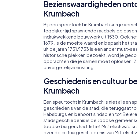
Bezienswaardigheden ontde
Krumbach
Bij een speurtocht in Krumbach kun je ver
tegelijkertijd spannende raadsels oplosse
indrukwekkend bouwwerk uit 1530. Ook het
1679, is de moeite waard en bepaalt het s
uit de jaren 1751/1753 is een ander must-see
historische plekken bezoekt, word je geco
opdrachten die je samen moet oplossen. Z
onvergetelijke ervaring.
Geschiedenis en cultuur be
Krumbach
Een speurtocht in Krumbach is niet alleen 
geschiedenis van de stad, die teruggaat to
Habsburgs en behoort sindsdien tot Beiere
stadsgeschiedenis is de Joodse gemeenscha
Joodse burgers had. In het Mittelschwäbi
over de cultuurgeschiedenis van Mittelsch