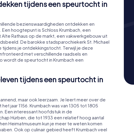
kken tijdens een speurtocht in
schillende bezienswaardigheden ontdekken en
n. Een hoogtepunt is Schloss Krumbach, een
 Alte Rathaus op de markt, een vakwerkgebouw uit
tadsbeeld. De barokke stadsparochiekerk St. Michael
 tijdens je ontdekkingstocht. Terwijl je deze
nfronteerd met verschillende raadsels en
o wordt de speurtocht in Krumbach een
leven tijdens een speurtocht in
spannend, maar ook leerzaam. Je leert meer over de
t het jaar 1156. Krumbach was van 1305 tot 1805
n. Een interessant hoofdstuk in de
p Hürben, die tot 1933 een relatief hoog aantal
schen Heimatmuseum kun je meer te weten komen
waben. Ook op culinair gebied heeft Krumbach veel