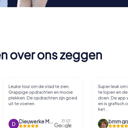
en over ons zeggen
Leuke tour om de stad te zien.
Super leuk om 
Grappige opdrachten en mooie
te lopen en d
plekken. De opdrachten zijn goed
doen. De app 
uit te voeren.
en is grafisch 
het...
Dieuwerke Meerlo
31.07.