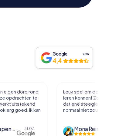
Google
2.118
4,4
in eigen dorp rond
Leuk spel om de stad mee te
eze opdrachten te
leren kennen! Zo loop je toch net
werkt uitstekend
dat ene steegje in je je misschien
ook erg goed. Ik kan
normaal niet zou inlopen.
bmm grapendaal
Mona Reinders
31.07.
09.06.