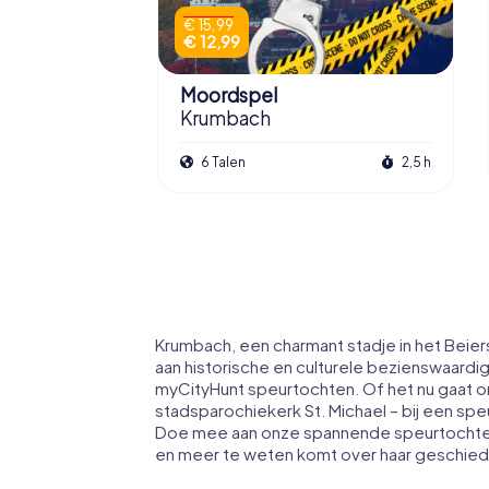
€ 15,99
€ 12,99
Moordspel
Krumbach
6 Talen
2,5 h
Krumbach, een charmant stadje in het Beier
aan historische en culturele bezienswaardi
myCityHunt speurtochten. Of het nu gaat 
stadsparochiekerk St. Michael – bij een spe
Doe mee aan onze spannende speurtochten en
en meer te weten komt over haar geschiede