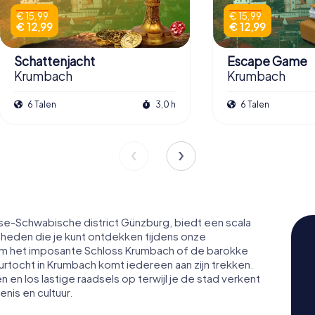
€ 15,99
€ 15,99
€ 12,99
€ 12,99
Schattenjacht
Escape Game
Krumbach
Krumbach
6 Talen
3,0 h
6 Talen
se-Schwabische district Günzburg, biedt een scala
gheden die je kunt ontdekken tijdens onze
om het imposante Schloss Krumbach of de barokke
urtocht in Krumbach komt iedereen aan zijn trekken.
 los lastige raadsels op terwijl je de stad verkent
nis en cultuur.