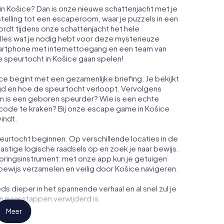
in Košice? Dan is onze nieuwe schattenjacht met je
telling tot een escaperoom, waar je puzzels in een
rdt tijdens onze schattenjacht het hele
lles wat je nodig hebt voor deze mysterieuze
smartphone met internettoegang en een team van
 speurtocht in Košice gaan spelen!
e begint met een gezamenlijke briefing. Je bekijkt
egd en hoe de speurtocht verloopt. Vervolgens
am is een geboren speurder? Wie is een echte
n code te kraken? Bij onze escape game in Košice
vindt.
eurtocht beginnen. Op verschillende locaties in de
lastige logische raadsels op en zoek je naar bewijs.
oringsinstrument: met onze app kun je getuigen
bewijs verzamelen en veilig door Košice navigeren.
ds dieper in het spannende verhaal en al snel zul je
 paar stappen verwijderd is.
Meer