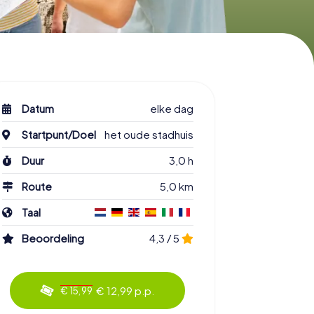
Datum
elke dag
Startpunt/Doel
het oude stadhuis
Duur
3,0 h
Route
5,0 km
Taal
Beoordeling
4,3 / 5
€ 12,99 p.p.
€ 15,99