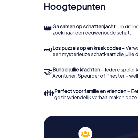
Hoogtepunten
👑
Ga samen op schattenjacht
– In dit I
zoek naar een eeuwenoude schat.
🗝
Los puzzels op en kraak codes
– Verw
een mysterieuze schatkaart die jullie 
🤝
Bundel jullie krachten
– Iedere speler ki
Avonturier, Speurder of Priester – welke 
👪
Perfect voor familie en vrienden
– Een
gezinsvriendelijk verhaal maken deze t