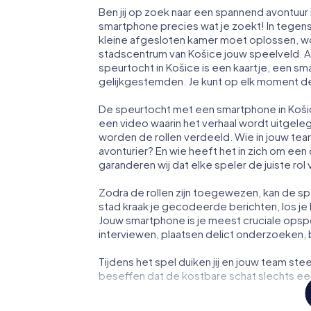
Ben jij op zoek naar een spannend avontuur 
smartphone precies wat je zoekt! In tegens
kleine afgesloten kamer moet oplossen, wo
stadscentrum van Košice jouw speelveld. A
speurtocht in Košice is een kaartje, een 
gelijkgestemden. Je kunt op elk moment de
De speurtocht met een smartphone in Košic
een video waarin het verhaal wordt uitgel
worden de rollen verdeeld. Wie in jouw te
avonturier? En wie heeft het in zich om ee
garanderen wij dat elke speler de juiste rol 
Zodra de rollen zijn toegewezen, kan de sp
stad kraak je gecodeerde berichten, los je 
Jouw smartphone is je meest cruciale opsp
interviewen, plaatsen delict onderzoeken, 
Tijdens het spel duiken jij en jouw team stee
beseffen dat de kostbare schat slechts een