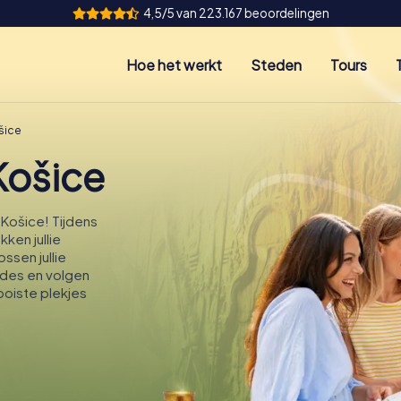
4,5/5 van 223.167 beoordelingen
Hoe het werkt
Steden
Tours
šice
Košice
Košice! Tijdens
ken jullie
ssen jullie
codes en volgen
ooiste plekjes