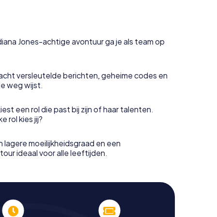
ndiana Jones-achtige avontuur ga je als team op
acht versleutelde berichten, geheime codes en
de weg wijst.
est een rol die past bij zijn of haar talenten.
rol kies jij?
 lagere moeilijkheidsgraad en een
our ideaal voor alle leeftijden.