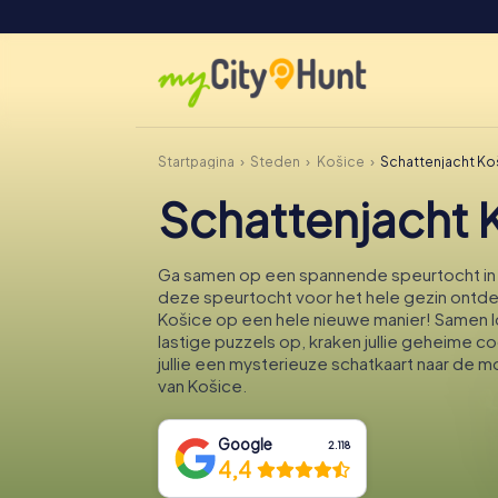
Startpagina
Steden
Košice
Schattenjacht Ko
Schattenjacht 
Ga samen op een spannende speurtocht in 
deze speurtocht voor het hele gezin ontdek
Košice op een hele nieuwe manier! Samen lo
lastige puzzels op, kraken jullie geheime 
jullie een mysterieuze schatkaart naar de m
van Košice.
Google
2.118
4,4