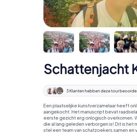
Schattenjacht 
3 Klanten hebben deze tour beoorde
Een plaatselijke kunstverzamelaar heeft o
aangekocht. Het manuscript bevat raadsela
eerste gezicht erg onlogisch overkomen. Wi
die al lang geleden verborgen is! Dit is h
stel een team van schatzoekers samen en v