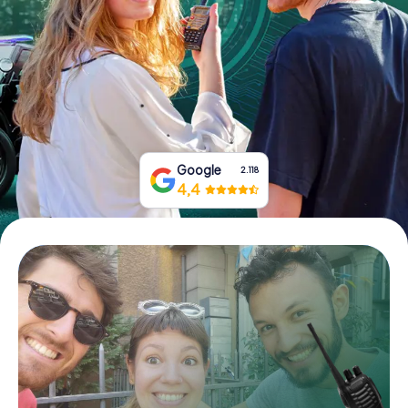
Boek tickets
Koop cadeaubonnen
Google
2.118
4,4