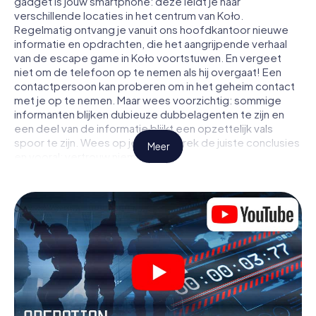
gadget is jouw smartphone: deze leidt je naar
verschillende locaties in het centrum van Koło.
Regelmatig ontvang je vanuit ons hoofdkantoor nieuwe
informatie en opdrachten, die het aangrijpende verhaal
van de escape game in Koło voortstuwen. En vergeet
niet om de telefoon op te nemen als hij overgaat! Een
contactpersoon kan proberen om in het geheim contact
met je op te nemen. Maar wees voorzichtig: sommige
informanten blijken dubieuze dubbelagenten te zijn en
een deel van de informatie blijkt een opzettelijk vals
spoor te zijn. Wees op je hoede, trek de juiste conclusies
Meer
en vooral: vertrouw niemand!
Anders dan in een klassieke escaperoom in Koło zit je niet
opgesloten in een kamer waaruit je jezelf binnen een
bepaald tijdvenster moet bevrijden. Met deze
speurtocht met een smartphone wordt heel Koło jouw
speelveld! De technische voorwaarden voor jouw
avontuur in Koło zijn een smartphone en toegang tot het
mobiel internet. Met één klik krijg jij toegang tot onze app.
Je hoeft niets te installeren om door interactieve video's,
lastige minigames of andere functies in de actie te
worden getrokken.