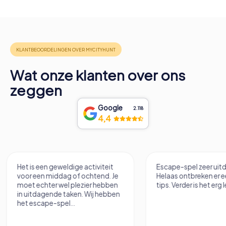
Wat onze klanten over ons
zeggen
Google
2.118
4,4
Escape-spel zeer uitdagend.
Hele coole VR Esca
Helaas ontbreken er een paar
tips. Verder is het erg leuk.