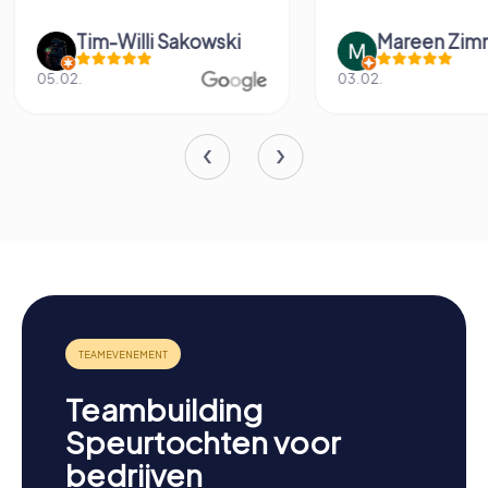
Mareen Zimmermann
Fabian Dig
03.02.
14.06.
Teambuilding
Speurtochten voor
bedrijven