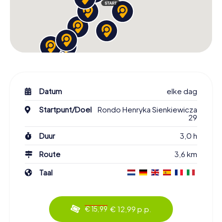
Datum
elke dag
Startpunt/Doel
Rondo Henryka Sienkiewicza
29
Duur
3,0 h
Route
3,6 km
Taal
€ 12,99 p.p.
€ 15,99