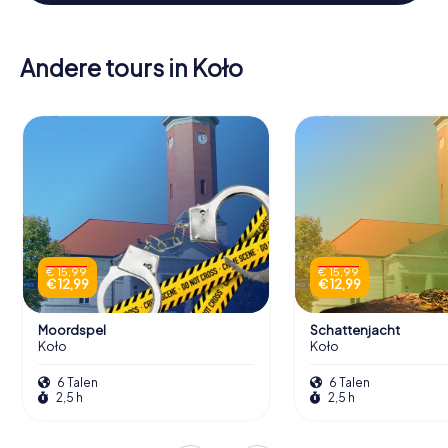
Andere tours in Koło
€ 15,99
€ 15,99
€ 12,99
€ 12,99
Moordspel
Schattenjacht
Koło
Koło
6 Talen
6 Talen
2,5 h
2,5 h