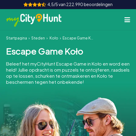
4,5/5 van 222.990 beoordelingen
Startpagina
Steden
Koło
Escape Game Koło
Hoe het werkt
Escape Game Koło
Steden
Beleef het myCityHunt Escape Game in Koło en word een
Tours
held! Jullie opdracht is om puzzels te ontcijferen, raadsels
op te lossen, schurken te ontmaskeren en Koło te
beschermen tegen het onbekende!
Teamevenement
Tickets
INT
AT
CH
DE
ES
FR
UK
IE
IT
NL