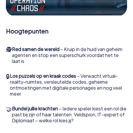
Werk samen als een team, onderschep vijandige
spionnen en lok de handlangers van de schurk naar je toe.
In deze escape game Koło moeten jij en jouw team
excelleren om de slechteriken te stoppen. In
Hoogtepunten
tegenstelling tot James Bond en Co. zullen jouw daden
echter niet verborgen blijven achter de sluier van
geheimhouding rond de geheime dienst: jij vereeuwigt
🕵
Red samen de wereld
– Kruip in de huid van geheim
jezelf en jouw team in de hoogste score van Koło en krijg
agenten en stop een superschurk voordat het te
toegang tot jouw eigen fotogalerij. De escape game van
laat is.
myCityHunt verandert Koło in jouw eigen persoonlijke
avonturenspeeltuin. Koop je tickets voor de wereld van
spionage en geheime agenten en verander Koło in een
🔒
Los puzzels op en kraak codes
– Verwacht virtual-
escaperoom in de buitenlucht!
reality-ruimtes, versleutelde codes, geheime
ontmoetingen met digitale personages en nog veel
meer.
🤝
Bundel jullie krachten
– Iedere speler kiest een rol die
past bij zijn of haar talenten. Veldspion, IT-expert of
Diplomaat – welke rol kies jij?