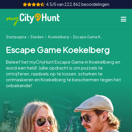
4,5/5 van 222.862 beoordelingen
Startpagina
Steden
Koekelberg
Escape Game Koekelberg
Hoe het werkt
Escape Game Koekelberg
Steden
Beleef het myCityHunt Escape Game in Koekelberg en
Tours
word een held! Jullie opdracht is om puzzels te
ontcijferen, raadsels op te lossen, schurken te
ontmaskeren en Koekelberg te beschermen tegen het
Teamevenement
onbekende!
Tickets
INT
AT
CH
DE
ES
FR
UK
IE
IT
NL