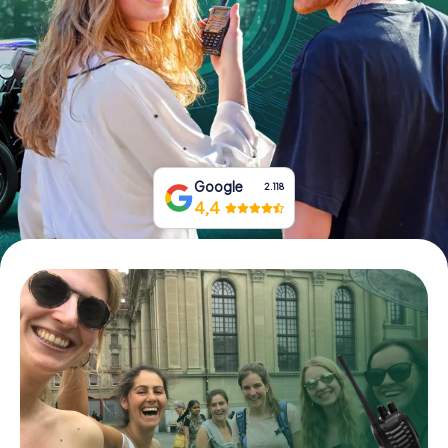
Boek tickets
Koop cadeaubonnen
Google
2.118
4,4