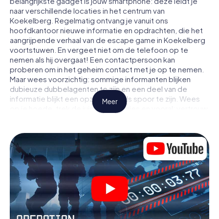
belangrijkste gadget is jouw smartphone: deze leidt je
naar verschillende locaties in het centrum van
Koekelberg. Regelmatig ontvang je vanuit ons
hoofdkantoor nieuwe informatie en opdrachten, die het
aangrijpende verhaal van de escape game in Koekelberg
voortstuwen. En vergeet niet om de telefoon op te
nemen als hij overgaat! Een contactpersoon kan
proberen om in het geheim contact met je op te nemen.
Maar wees voorzichtig: sommige informanten blijken
dubieuze dubbelagenten te zijn en een deel van de
informatie blijkt een opzettelijk vals spoor te zijn. Wees
Meer
op je hoede, trek de juiste conclusies en vooral: vertrouw
niemand!
Anders dan in een klassieke escaperoom in Koekelberg
zit je niet opgesloten in een kamer waaruit je jezelf binnen
een bepaald tijdvenster moet bevrijden. Met deze
speurtocht met een smartphone wordt heel Koekelberg
jouw speelveld! De technische voorwaarden voor jouw
avontuur in Koekelberg zijn een smartphone en toegang
tot het mobiel internet. Met één klik krijg jij toegang tot
onze app. Je hoeft niets te installeren om door
interactieve video's, lastige minigames of andere