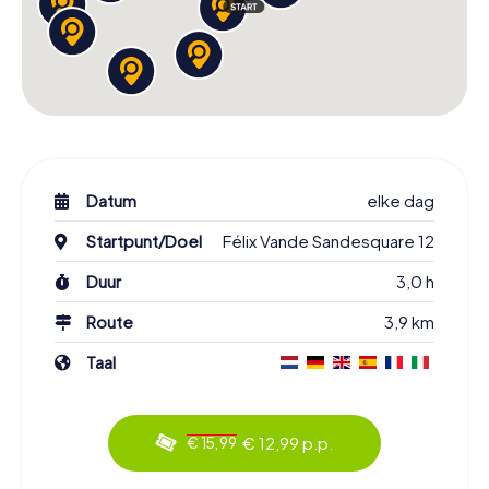
Datum
elke dag
Startpunt/Doel
Félix Vande Sandesquare 12
Duur
3,0 h
Route
3,9 km
Taal
€ 12,99 p.p.
€ 15,99