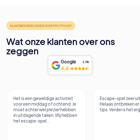
Wat onze klanten over ons
zeggen
Google
2.118
4,4
Het is een geweldige activiteit
Escape-spel zeer u
voor een middag of ochtend. Je
Helaas ontbreken er
moet echter wel plezier hebben
tips. Verder is het erg
in uitdagende taken. Wij hebben
het escape-spel...