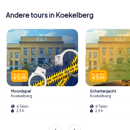
Andere tours in Koekelberg
€ 15,99
€ 15,99
€ 12,99
€ 12,99
Moordspel
Schattenjacht
Koekelberg
Koekelberg
6 Talen
6 Talen
2,5 h
2,5 h