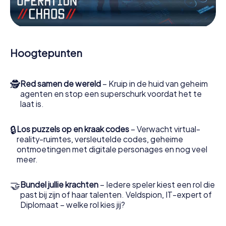
functies in de actie te worden getrokken.
Werk samen als een team, onderschep vijandige
spionnen en lok de handlangers van de schurk naar je toe.
In deze escape game Koekelberg moeten jij en jouw
Hoogtepunten
team excelleren om de slechteriken te stoppen. In
tegenstelling tot James Bond en Co. zullen jouw daden
echter niet verborgen blijven achter de sluier van
🕵
Red samen de wereld
– Kruip in de huid van geheim
geheimhouding rond de geheime dienst: jij vereeuwigt
agenten en stop een superschurk voordat het te
jezelf en jouw team in de hoogste score van Koekelberg
laat is.
en krijg toegang tot jouw eigen fotogalerij. De escape
game van myCityHunt verandert Koekelberg in jouw eigen
persoonlijke avonturenspeeltuin. Koop je tickets voor de
🔒
Los puzzels op en kraak codes
– Verwacht virtual-
wereld van spionage en geheime agenten en verander
reality-ruimtes, versleutelde codes, geheime
Koekelberg in een escaperoom in de buitenlucht!
ontmoetingen met digitale personages en nog veel
meer.
🤝
Bundel jullie krachten
– Iedere speler kiest een rol die
past bij zijn of haar talenten. Veldspion, IT-expert of
Diplomaat – welke rol kies jij?