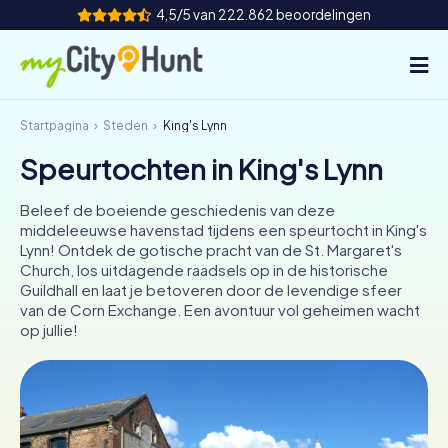
4,5/5 van 222.862 beoordelingen
Startpagina
Steden
King's Lynn
Hoe het werkt
Speurtochten in King's Lynn
Steden
Beleef de boeiende geschiedenis van deze
Tours
middeleeuwse havenstad tijdens een speurtocht in King's
Lynn! Ontdek de gotische pracht van de St. Margaret's
Church, los uitdagende raadsels op in de historische
Teamevenement
Guildhall en laat je betoveren door de levendige sfeer
van de Corn Exchange. Een avontuur vol geheimen wacht
Tickets
op jullie!
INT
AT
CH
DE
ES
FR
UK
IE
IT
NL