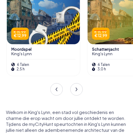
€ 15,99
€ 15,99
€ 12,99
€ 12,99
Moordspel
Schattenjacht
King's Lynn
King's Lynn
6 Talen
6 Talen
2,5 h
3,0 h
Welkom in King's Lynn, een stad vol geschiedenis en
charme die erop wacht om door jullie ontdekt te worden.
Tijdens de myCityHunt speurtochten in King's Lynn kunnen
jullie niet alleen de adembenemende architectuur van de