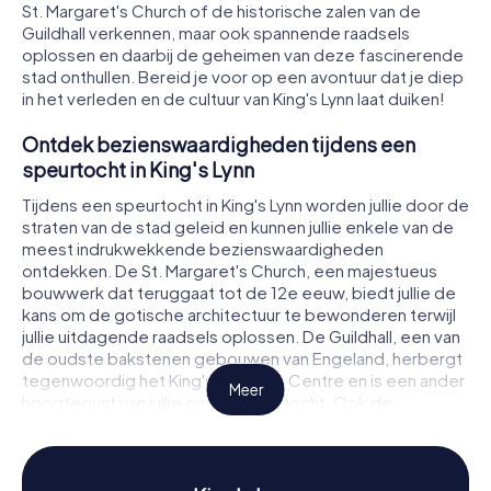
St. Margaret's Church of de historische zalen van de
Guildhall verkennen, maar ook spannende raadsels
oplossen en daarbij de geheimen van deze fascinerende
stad onthullen. Bereid je voor op een avontuur dat je diep
in het verleden en de cultuur van King's Lynn laat duiken!
Ontdek bezienswaardigheden tijdens een
speurtocht in King's Lynn
Tijdens een speurtocht in King's Lynn worden jullie door de
straten van de stad geleid en kunnen jullie enkele van de
meest indrukwekkende bezienswaardigheden
ontdekken. De St. Margaret's Church, een majestueus
bouwwerk dat teruggaat tot de 12e eeuw, biedt jullie de
kans om de gotische architectuur te bewonderen terwijl
jullie uitdagende raadsels oplossen. De Guildhall, een van
de oudste bakstenen gebouwen van Engeland, herbergt
tegenwoordig het King's Lynn Arts Centre en is een ander
Meer
hoogtepunt van jullie ontdekkingstocht. Ook de
historische Corn Exchange, nu een levendige
evenementenlocatie, zal jullie tijdens jullie speurtocht in
King's Lynn tegenkomen en jullie betoveren met zijn rijke
geschiedenis.