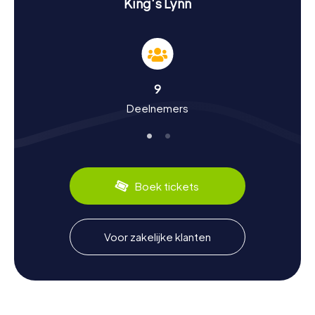
King's Lynn
Beleef geschiedenis en cultuur tijdens de
speurtocht in King's Lynn
De speurtochten in King's Lynn bieden jullie de
mogelijkheid om meer te leren over de rijke geschiedenis
9
en cultuur van de stad. King's Lynn was in de
Deelnemers
middeleeuwen een belangrijke handelsplaats en maakte
deel uit van de Hanze. Dit belangrijke verleden
weerspiegelt zich in de architectuur en de verhalen die
jullie tijdens jullie speurtocht zullen ontdekken. Wisten
jullie dat King’s Lynn in 1344 van koning Edward III het recht
kreeg om graan naar Noorwegen te exporteren? Of dat
Boek tickets
de stad tijdens de Eerste Wereldoorlog het doelwit was
van een van de eerste luchtaanvallen? Dergelijke
fascinerende feiten wachten op jullie tijdens jullie reis
door de tijd. Vergeet ook niet de lokale culinaire
Voor zakelijke klanten
specialiteiten te proeven, zoals de traditionele Norfolk-
kaas of de sappige krabben uit The Wash.
Speurtocht in King's Lynn: Een onvergetelijke
ervaring