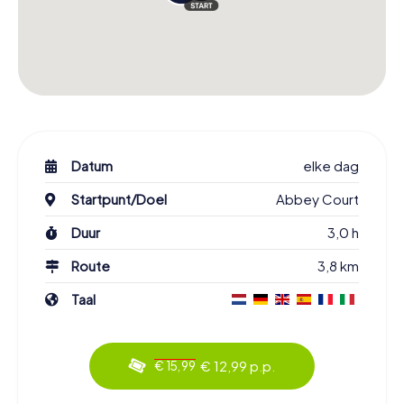
Datum
elke dag
Startpunt/Doel
Abbey Court
Duur
3,0 h
Route
3,8 km
Taal
€ 12,99 p.p.
€ 15,99