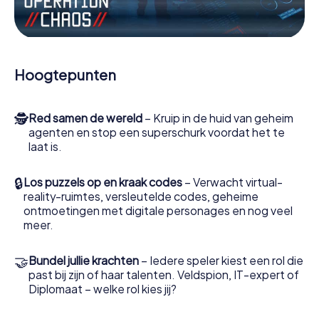
Werk samen als een team, onderschep vijandige
spionnen en lok de handlangers van de schurk naar je toe.
In deze escape game Kenilworth moeten jij en jouw team
excelleren om de slechteriken te stoppen. In
Hoogtepunten
tegenstelling tot James Bond en Co. zullen jouw daden
echter niet verborgen blijven achter de sluier van
geheimhouding rond de geheime dienst: jij vereeuwigt
🕵
Red samen de wereld
– Kruip in de huid van geheim
jezelf en jouw team in de hoogste score van Kenilworth
agenten en stop een superschurk voordat het te
en krijg toegang tot jouw eigen fotogalerij. De escape
laat is.
game van myCityHunt verandert Kenilworth in jouw eigen
persoonlijke avonturenspeeltuin. Koop je tickets voor de
wereld van spionage en geheime agenten en verander
🔒
Los puzzels op en kraak codes
– Verwacht virtual-
Kenilworth in een escaperoom in de buitenlucht!
reality-ruimtes, versleutelde codes, geheime
ontmoetingen met digitale personages en nog veel
meer.
🤝
Bundel jullie krachten
– Iedere speler kiest een rol die
past bij zijn of haar talenten. Veldspion, IT-expert of
Diplomaat – welke rol kies jij?