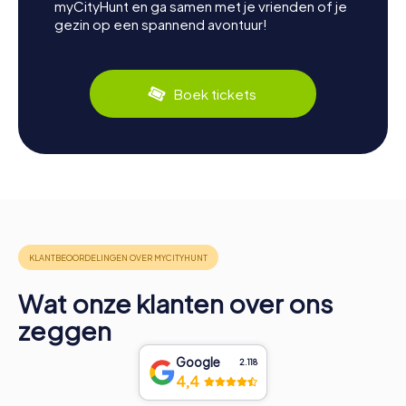
myCityHunt en ga samen met je vrienden of je
gezin op een spannend avontuur!
Boek tickets
Wat onze klanten over ons
zeggen
Google
2.118
4,4