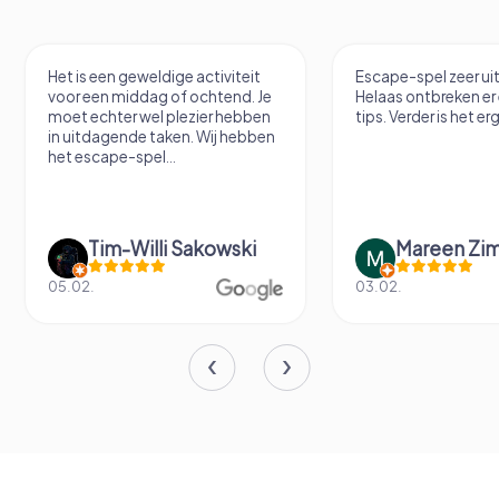
Het is een geweldige activiteit
Escape-spel zeer u
voor een middag of ochtend. Je
Helaas ontbreken er
moet echter wel plezier hebben
tips. Verder is het erg
in uitdagende taken. Wij hebben
het escape-spel...
Tim-Willi Sakowski
Mareen Zi
05.02.
03.02.