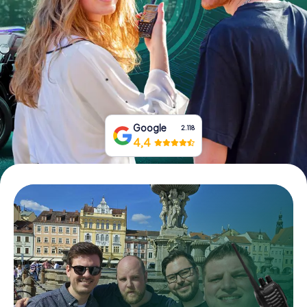
Boek tickets
Koop cadeaubonnen
Google
2.118
4,4