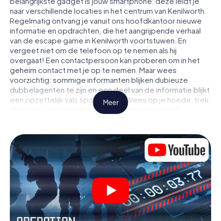
belangrijkste gadget is jouw smartphone: deze leidt je
naar verschillende locaties in het centrum van Kenilworth.
Regelmatig ontvang je vanuit ons hoofdkantoor nieuwe
informatie en opdrachten, die het aangrijpende verhaal
van de escape game in Kenilworth voortstuwen. En
vergeet niet om de telefoon op te nemen als hij
overgaat! Een contactpersoon kan proberen om in het
geheim contact met je op te nemen. Maar wees
voorzichtig: sommige informanten blijken dubieuze
dubbelagenten te zijn en een deel van de informatie blijkt
een opzettelijk vals spoor te zijn. Wees op je hoede, trek
Meer
de juiste conclusies en vooral: vertrouw niemand!
Anders dan in een klassieke escaperoom in Kenilworth zit
je niet opgesloten in een kamer waaruit je jezelf binnen
een bepaald tijdvenster moet bevrijden. Met deze
speurtocht met een smartphone wordt heel Kenilworth
jouw speelveld! De technische voorwaarden voor jouw
avontuur in Kenilworth zijn een smartphone en toegang tot
het mobiel internet. Met één klik krijg jij toegang tot onze
app. Je hoeft niets te installeren om door interactieve
video's, lastige minigames of andere functies in de actie
te worden getrokken.