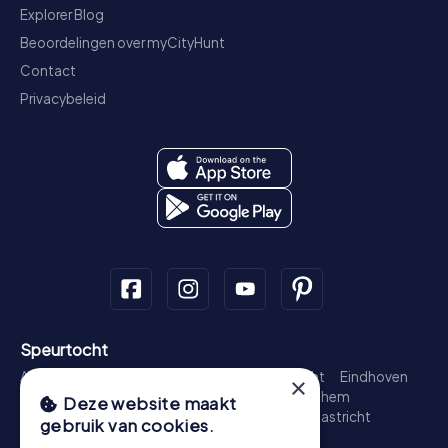
Explorer Blog
Beoordelingen over myCityHunt
Contact
Privacybeleid
Speurtocht
Amsterdam
Rotterdam
Den Haag
Utrecht
Eindhoven
×
Groningen
Breda
Nijmegen
Haarlem
Arnhem
Deze website maakt
Amersfoort
's-Hertogenbosch
Zwolle
Maastricht
gebruik van cookies.
Leiden
Dordrecht