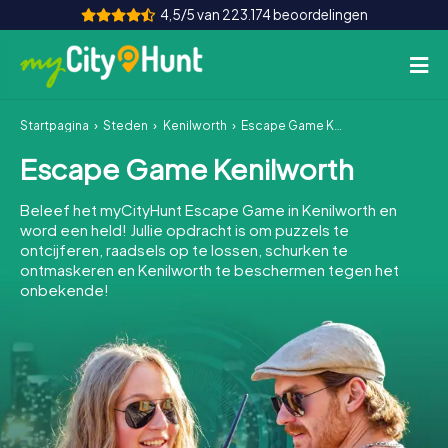
4,5/5 van 223.174 beoordelingen
Startpagina
Steden
Kenilworth
Escape Game Kenilworth
Hoe het werkt
Escape Game Kenilworth
Steden
Beleef het myCityHunt Escape Game in Kenilworth en
Tours
word een held! Jullie opdracht is om puzzels te
ontcijferen, raadsels op te lossen, schurken te
ontmaskeren en Kenilworth te beschermen tegen het
Teamevenement
onbekende!
Tickets
INT
AT
CH
DE
ES
FR
UK
IE
IT
NL