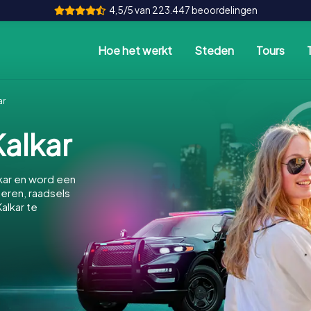
4,5/5 van 223.447 beoordelingen
Hoe het werkt
Steden
Tours
ar
alkar
kar en word een
feren, raadsels
alkar te