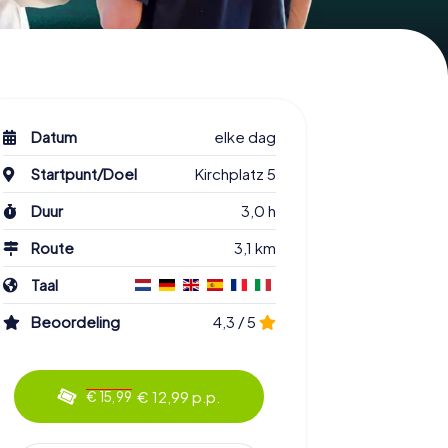
Datum
elke dag
Startpunt/Doel
Kirchplatz 5
Duur
3,0 h
Route
3,1 km
Taal
Beoordeling
4,3 / 5
€ 12,99 p.p.
€ 15,99