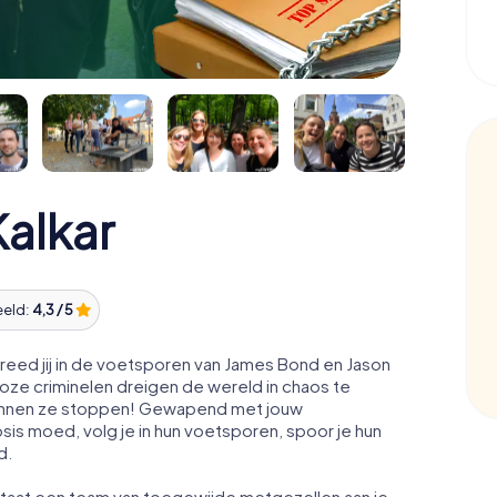
alkar
eeld:
4,3 / 5
reed jij in de voetsporen van James Bond en Jason
oze criminelen dreigen de wereld in chaos te
t kunnen ze stoppen! Gewapend met jouw
osis moed, volg je in hun voetsporen, spoor je hun
d.
 staat een team van toegewijde metgezellen aan je