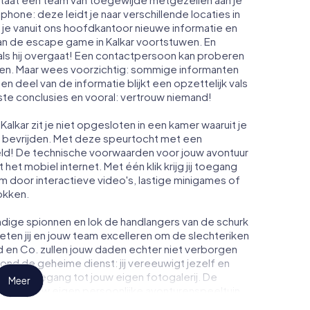
phone: deze leidt je naar verschillende locaties in
 je vanuit ons hoofdkantoor nieuwe informatie en
an de escape game in Kalkar voortstuwen. En
ls hij overgaat! Een contactpersoon kan proberen
men. Maar wees voorzichtig: sommige informanten
n deel van de informatie blijkt een opzettelijk vals
iste conclusies en vooral: vertrouw niemand!
alkar zit je niet opgesloten in een kamer waaruit je
t bevrijden. Met deze speurtocht met een
eld! De technische voorwaarden voor jouw avontuur
het mobiel internet. Met één klik krijg jij toegang
om door interactieve video's, lastige minigames of
okken.
dige spionnen en lok de handlangers van de schurk
eten jij en jouw team excelleren om de slechteriken
d en Co. zullen jouw daden echter niet verborgen
rond de geheime dienst: jij vereeuwigt jezelf en
 krijg toegang tot jouw eigen fotogalerij. De
Meer
ar in jouw eigen persoonlijke avonturenspeeltuin.
ge en geheime agenten en verander Kalkar in een