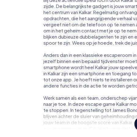
zijde. De belangrijkste gadget is jouw smart
het centrum van Kalkar. Regelmatig ontvang
opdrachten, die het aangrijpende verhaal v
vergeet niet om de telefoon op te nemen a
om in het geheim contact met je op te ne
blijken dubieuze dubbelagenten te zijn en ee
spoor te zijn. Wees op je hoede, trek de ju
Anders dan in een klassieke escaperoom in K
jezelf binnen een bepaald tijdvenster moe
smartphone wordt heel Kalkar jouw speelv
in Kalkar zijn een smartphone en toegang tot 
tot onze app. Je hoeft niets te installeren 
andere functies in de actie te worden getr
Werk samen als een team, onderschep vijan
naar je toe. In deze escape game Kalkar mo
te stoppen. In tegenstelling tot James Bon
blijven achter de sluier van geheimhouding 
jouw team in de hoogste score van Kalkar en
escape game van myCityHunt verandert Kalk
Koop je tickets voor de wereld van spiona