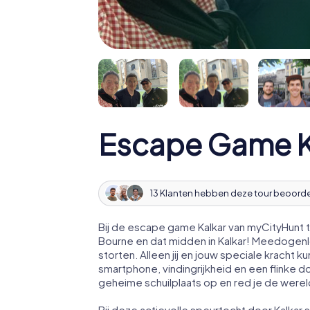
Escape Game K
13 Klanten hebben deze tour beoord
Bij de escape game Kalkar van myCityHunt t
Bourne en dat midden in Kalkar! Meedogenl
storten. Alleen jij en jouw speciale krach
smartphone, vindingrijkheid en een flinke d
geheime schuilplaats op en red je de werel
Bij deze actievolle speurtocht door Kalkar