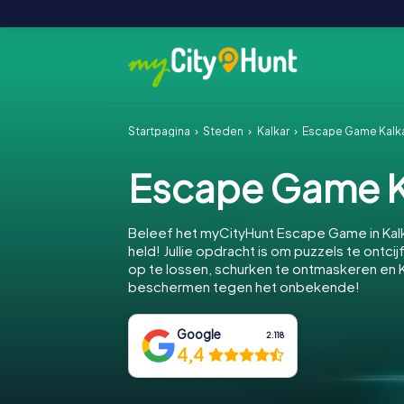
Startpagina
Steden
Kalkar
Escape Game Kalk
Escape Game K
Beleef het myCityHunt Escape Game in Kal
held! Jullie opdracht is om puzzels te ontcij
op te lossen, schurken te ontmaskeren en K
beschermen tegen het onbekende!
Google
2.118
4,4