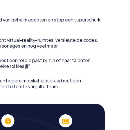
uid van geheim agenten en stop een superschurk
ht virtual-reality-ruimtes, versleutelde codes,
rsonages en nog veel meer.
est een rol die past bij zijn of haar talenten.
e rol kies jij?
en hogere moeilijkheidsgraad met een
het uiterste van jullie team.