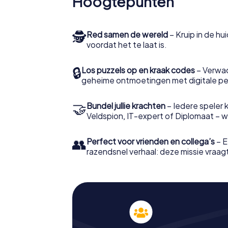
Hoogtepunten
🕵
Red samen de wereld
– Kruip in de h
voordat het te laat is.
🔒
Los puzzels op en kraak codes
– Verwac
geheime ontmoetingen met digitale pe
🤝
Bundel jullie krachten
– Iedere speler ki
Veldspion, IT-expert of Diplomaat – welk
👥
Perfect voor vrienden en collega’s
– E
razendsnel verhaal: deze missie vraagt 