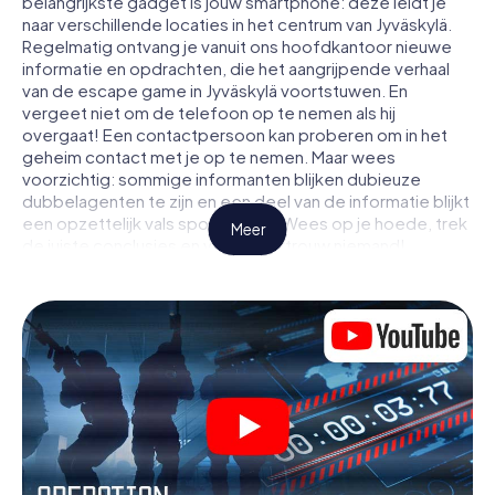
belangrijkste gadget is jouw smartphone: deze leidt je
naar verschillende locaties in het centrum van Jyväskylä.
Regelmatig ontvang je vanuit ons hoofdkantoor nieuwe
informatie en opdrachten, die het aangrijpende verhaal
van de escape game in Jyväskylä voortstuwen. En
vergeet niet om de telefoon op te nemen als hij
overgaat! Een contactpersoon kan proberen om in het
geheim contact met je op te nemen. Maar wees
voorzichtig: sommige informanten blijken dubieuze
dubbelagenten te zijn en een deel van de informatie blijkt
een opzettelijk vals spoor te zijn. Wees op je hoede, trek
Meer
de juiste conclusies en vooral: vertrouw niemand!
Anders dan in een klassieke escaperoom in Jyväskylä zit je
niet opgesloten in een kamer waaruit je jezelf binnen een
bepaald tijdvenster moet bevrijden. Met deze
speurtocht met een smartphone wordt heel Jyväskylä
jouw speelveld! De technische voorwaarden voor jouw
avontuur in Jyväskylä zijn een smartphone en toegang tot
het mobiel internet. Met één klik krijg jij toegang tot onze
app. Je hoeft niets te installeren om door interactieve
video's, lastige minigames of andere functies in de actie
te worden getrokken.