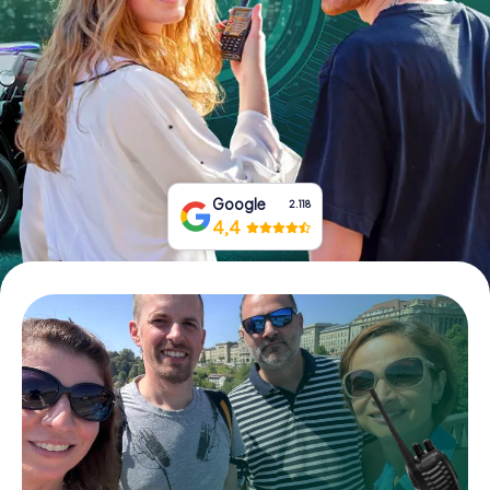
Boek tickets
Koop cadeaubonnen
Google
2.118
4,4