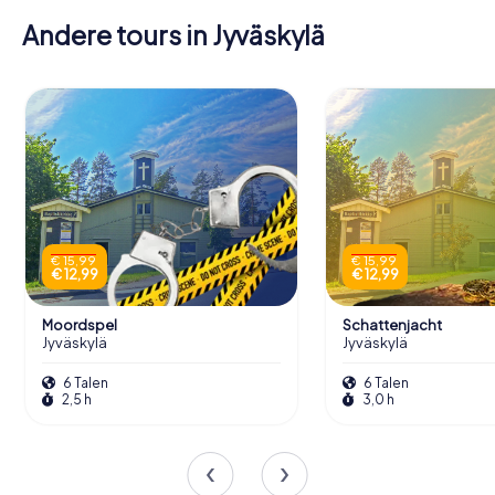
Andere tours in Jyväskylä
€ 15,99
€ 15,99
€ 12,99
€ 12,99
Moordspel
Schattenjacht
Jyväskylä
Jyväskylä
6 Talen
6 Talen
2,5 h
3,0 h