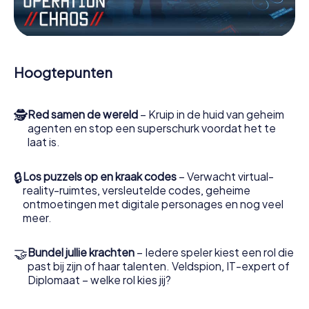
Werk samen als een team, onderschep vijandige
spionnen en lok de handlangers van de schurk naar je toe.
In deze escape game Jyväskylä moeten jij en jouw team
excelleren om de slechteriken te stoppen. In
Hoogtepunten
tegenstelling tot James Bond en Co. zullen jouw daden
echter niet verborgen blijven achter de sluier van
geheimhouding rond de geheime dienst: jij vereeuwigt
🕵
Red samen de wereld
– Kruip in de huid van geheim
jezelf en jouw team in de hoogste score van Jyväskylä en
agenten en stop een superschurk voordat het te
krijg toegang tot jouw eigen fotogalerij. De escape game
laat is.
van myCityHunt verandert Jyväskylä in jouw eigen
persoonlijke avonturenspeeltuin. Koop je tickets voor de
wereld van spionage en geheime agenten en verander
🔒
Los puzzels op en kraak codes
– Verwacht virtual-
Jyväskylä in een escaperoom in de buitenlucht!
reality-ruimtes, versleutelde codes, geheime
ontmoetingen met digitale personages en nog veel
meer.
🤝
Bundel jullie krachten
– Iedere speler kiest een rol die
past bij zijn of haar talenten. Veldspion, IT-expert of
Diplomaat – welke rol kies jij?