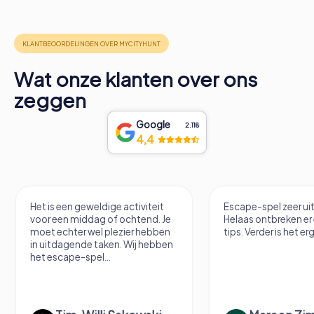
Wat onze klanten over ons
zeggen
Google
2.118
4,4
Het is een geweldige activiteit
Escape-spel zeer u
voor een middag of ochtend. Je
Helaas ontbreken er
moet echter wel plezier hebben
tips. Verder is het erg
in uitdagende taken. Wij hebben
het escape-spel...