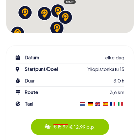
Datum
elke dag
Startpunt/Doel
Yliopistonkatu 15
Duur
3,0 h
Route
3,6 km
Taal
€ 12,99 p.p.
€ 15,99