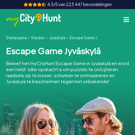
4,5/5 van 223.447 beoordelingen
Startpagina
Steden
Jyväskylä
Escape Game Jyväskylä
Hoe het werkt
Escape Game Jyväskylä
Steden
Beleef het myCityHunt Escape Game in Jyväskylä en word
Tours
een held! Jullie opdracht is om puzzels te ontcijferen,
raadsels op te lossen, schurken te ontmaskeren en
Jyväskylä te beschermen tegen het onbekende!
Teamevenement
Tickets
INT
AT
CH
DE
ES
FR
UK
IE
IT
NL