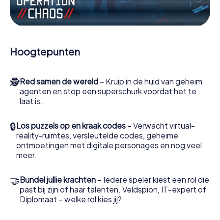
Werk samen als een team, onderschep vijandige
spionnen en lok de handlangers van de schurk naar je toe.
In deze escape game Isernhagen moeten jij en jouw team
excelleren om de slechteriken te stoppen. In
Hoogtepunten
tegenstelling tot James Bond en Co. zullen jouw daden
echter niet verborgen blijven achter de sluier van
geheimhouding rond de geheime dienst: jij vereeuwigt
🕵
Red samen de wereld
– Kruip in de huid van geheim
jezelf en jouw team in de hoogste score van Isernhagen
agenten en stop een superschurk voordat het te
en krijg toegang tot jouw eigen fotogalerij. De escape
laat is.
game van myCityHunt verandert Isernhagen in jouw eigen
persoonlijke avonturenspeeltuin. Koop je tickets voor de
wereld van spionage en geheime agenten en verander
🔒
Los puzzels op en kraak codes
– Verwacht virtual-
Isernhagen in een escaperoom in de buitenlucht!
reality-ruimtes, versleutelde codes, geheime
ontmoetingen met digitale personages en nog veel
meer.
🤝
Bundel jullie krachten
– Iedere speler kiest een rol die
past bij zijn of haar talenten. Veldspion, IT-expert of
Diplomaat – welke rol kies jij?