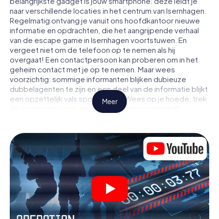
belangrijkste gadget is jouw smartphone: deze leidt je
naar verschillende locaties in het centrum van Isernhagen.
Regelmatig ontvang je vanuit ons hoofdkantoor nieuwe
informatie en opdrachten, die het aangrijpende verhaal
van de escape game in Isernhagen voortstuwen. En
vergeet niet om de telefoon op te nemen als hij
overgaat! Een contactpersoon kan proberen om in het
geheim contact met je op te nemen. Maar wees
voorzichtig: sommige informanten blijken dubieuze
dubbelagenten te zijn en een deel van de informatie blijkt
een opzettelijk vals spoor te zijn. Wees op je hoede, trek
Meer
de juiste conclusies en vooral: vertrouw niemand!
Anders dan in een klassieke escaperoom in Isernhagen zit
je niet opgesloten in een kamer waaruit je jezelf binnen
een bepaald tijdvenster moet bevrijden. Met deze
speurtocht met een smartphone wordt heel Isernhagen
jouw speelveld! De technische voorwaarden voor jouw
avontuur in Isernhagen zijn een smartphone en toegang
tot het mobiel internet. Met één klik krijg jij toegang tot
onze app. Je hoeft niets te installeren om door
interactieve video's, lastige minigames of andere
functies in de actie te worden getrokken.