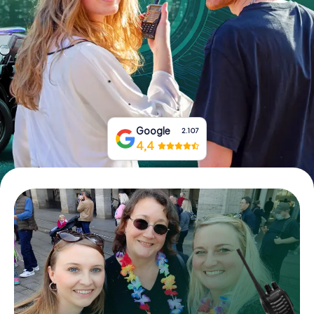
Boek tickets
Koop cadeaubonnen
Google
2.107
4,4