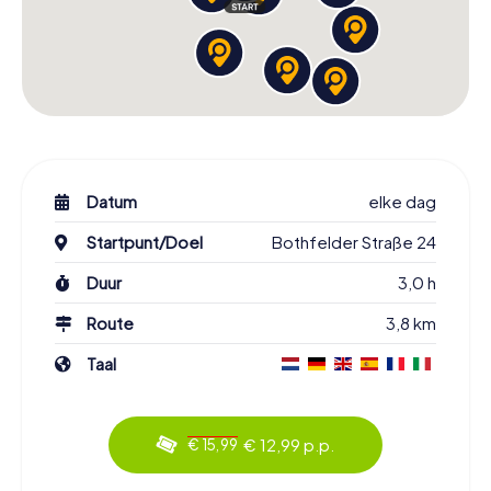
Datum
elke dag
Startpunt/Doel
Bothfelder Straße 24
Duur
3,0 h
Route
3,8 km
Taal
€ 12,99 p.p.
€ 15,99