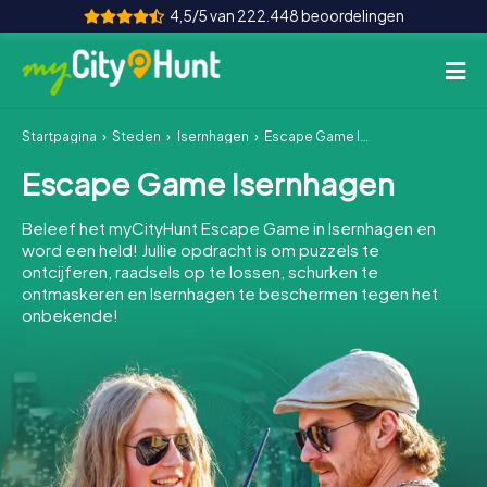
4,5/5 van 222.448 beoordelingen
Startpagina
Steden
Isernhagen
Escape Game Isernhagen
Hoe het werkt
Escape Game Isernhagen
Steden
Beleef het myCityHunt Escape Game in Isernhagen en
Tours
word een held! Jullie opdracht is om puzzels te
ontcijferen, raadsels op te lossen, schurken te
ontmaskeren en Isernhagen te beschermen tegen het
Teamevenement
onbekende!
Tickets
INT
AT
CH
DE
ES
FR
UK
IE
IT
NL