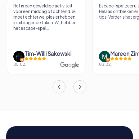
Het is een geweldige activiteit
Escape-spel zeer u
voor een middag of ochtend. Je
Helaas ontbreken er
moet echter wel plezier hebben
tips. Verder is het erg
in uitdagende taken. Wij hebben
het escape-spel...
Tim-Willi Sakowski
Mareen Zi
05.02.
03.02.