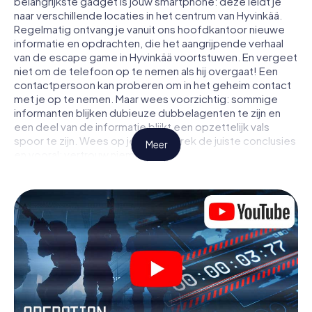
belangrijkste gadget is jouw smartphone: deze leidt je
naar verschillende locaties in het centrum van Hyvinkää.
Regelmatig ontvang je vanuit ons hoofdkantoor nieuwe
informatie en opdrachten, die het aangrijpende verhaal
van de escape game in Hyvinkää voortstuwen. En vergeet
niet om de telefoon op te nemen als hij overgaat! Een
contactpersoon kan proberen om in het geheim contact
met je op te nemen. Maar wees voorzichtig: sommige
informanten blijken dubieuze dubbelagenten te zijn en
een deel van de informatie blijkt een opzettelijk vals
spoor te zijn. Wees op je hoede, trek de juiste conclusies
Meer
en vooral: vertrouw niemand!
Anders dan in een klassieke escaperoom in Hyvinkää zit je
niet opgesloten in een kamer waaruit je jezelf binnen een
bepaald tijdvenster moet bevrijden. Met deze
speurtocht met een smartphone wordt heel Hyvinkää
jouw speelveld! De technische voorwaarden voor jouw
avontuur in Hyvinkää zijn een smartphone en toegang tot
het mobiel internet. Met één klik krijg jij toegang tot onze
app. Je hoeft niets te installeren om door interactieve
video's, lastige minigames of andere functies in de actie
te worden getrokken.