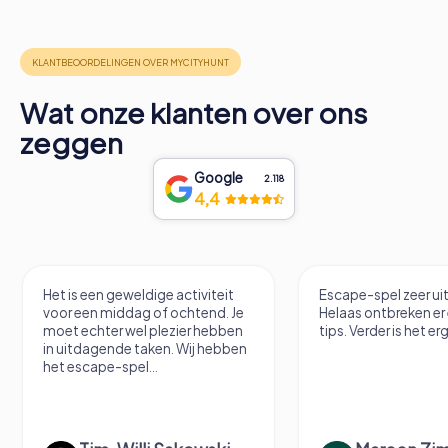
Wat onze klanten over ons
zeggen
Google
2.118
4,4
Het is een geweldige activiteit
Escape-spel zeer u
voor een middag of ochtend. Je
Helaas ontbreken er
moet echter wel plezier hebben
tips. Verder is het erg
in uitdagende taken. Wij hebben
het escape-spel...