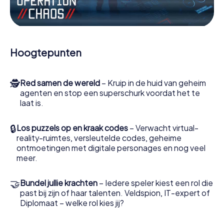
Werk samen als een team, onderschep vijandige
spionnen en lok de handlangers van de schurk naar je toe.
In deze escape game Hyvinkää moeten jij en jouw team
excelleren om de slechteriken te stoppen. In
Hoogtepunten
tegenstelling tot James Bond en Co. zullen jouw daden
echter niet verborgen blijven achter de sluier van
geheimhouding rond de geheime dienst: jij vereeuwigt
🕵
Red samen de wereld
– Kruip in de huid van geheim
jezelf en jouw team in de hoogste score van Hyvinkää en
agenten en stop een superschurk voordat het te
krijg toegang tot jouw eigen fotogalerij. De escape game
laat is.
van myCityHunt verandert Hyvinkää in jouw eigen
persoonlijke avonturenspeeltuin. Koop je tickets voor de
wereld van spionage en geheime agenten en verander
🔒
Los puzzels op en kraak codes
– Verwacht virtual-
Hyvinkää in een escaperoom in de buitenlucht!
reality-ruimtes, versleutelde codes, geheime
ontmoetingen met digitale personages en nog veel
meer.
🤝
Bundel jullie krachten
– Iedere speler kiest een rol die
past bij zijn of haar talenten. Veldspion, IT-expert of
Diplomaat – welke rol kies jij?