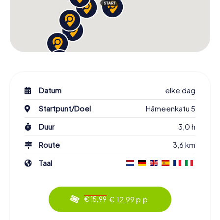
Datum
elke dag
Startpunt/Doel
Hämeenkatu 5
Duur
3,0 h
Route
3,6 km
Taal
€ 12,99 p.p.
€ 15,99