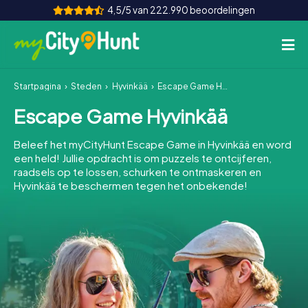
4,5/5 van 222.990 beoordelingen
Startpagina
Steden
Hyvinkää
Escape Game Hyvinkää
Hoe het werkt
Escape Game Hyvinkää
Steden
Beleef het myCityHunt Escape Game in Hyvinkää en word
Tours
een held! Jullie opdracht is om puzzels te ontcijferen,
raadsels op te lossen, schurken te ontmaskeren en
Hyvinkää te beschermen tegen het onbekende!
Teamevenement
Tickets
INT
AT
CH
DE
ES
FR
UK
IE
IT
NL