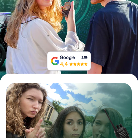
Boek tickets
Koop cadeaubonnen
Google
2.118
4,4