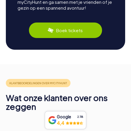
myCityHunt en ga samen met je vrienden of je
gezin op een spannend avontuur!
Boek tickets
Wat onze klanten over ons
zeggen
Google
2.118
4,4