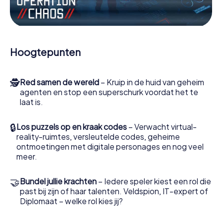
Werk samen als een team, onderschep vijandige
spionnen en lok de handlangers van de schurk naar je toe.
In deze escape game Hayes moeten jij en jouw team
excelleren om de slechteriken te stoppen. In
Hoogtepunten
tegenstelling tot James Bond en Co. zullen jouw daden
echter niet verborgen blijven achter de sluier van
geheimhouding rond de geheime dienst: jij vereeuwigt
🕵
Red samen de wereld
– Kruip in de huid van geheim
jezelf en jouw team in de hoogste score van Hayes en
agenten en stop een superschurk voordat het te
krijg toegang tot jouw eigen fotogalerij. De escape game
laat is.
van myCityHunt verandert Hayes in jouw eigen
persoonlijke avonturenspeeltuin. Koop je tickets voor de
wereld van spionage en geheime agenten en verander
🔒
Los puzzels op en kraak codes
– Verwacht virtual-
Hayes in een escaperoom in de buitenlucht!
reality-ruimtes, versleutelde codes, geheime
ontmoetingen met digitale personages en nog veel
meer.
🤝
Bundel jullie krachten
– Iedere speler kiest een rol die
past bij zijn of haar talenten. Veldspion, IT-expert of
Diplomaat – welke rol kies jij?