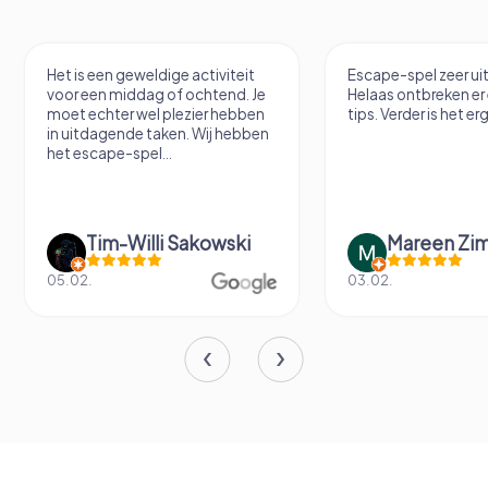
Het is een geweldige activiteit
Escape-spel zeer u
voor een middag of ochtend. Je
Helaas ontbreken er
moet echter wel plezier hebben
tips. Verder is het erg
in uitdagende taken. Wij hebben
het escape-spel...
Tim-Willi Sakowski
Mareen Zi
05.02.
03.02.