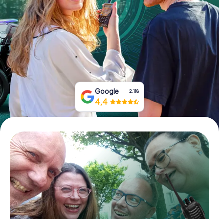
Boek tickets
Koop cadeaubonnen
Google
2.118
4,4