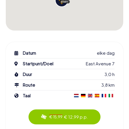
Datum
elke dag
Startpunt/Doel
East Avenue 7
Duur
3,0 h
Route
3,8 km
Taal
€ 12,99 p.p.
€ 15,99