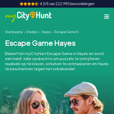
4,5/5 van 222.990 beoordelingen
Startpagina
Steden
Hayes
Escape Game Hayes
Hoe het werkt
Escape Game Hayes
Steden
Beleef het myCityHunt Escape Game in Hayes en word
Tours
een held! Jullie opdracht is om puzzels te ontcijferen,
raadsels op te lossen, schurken te ontmaskeren en Hayes
te beschermen tegen het onbekende!
Teamevenement
Tickets
INT
AT
CH
DE
ES
FR
UK
IE
IT
NL