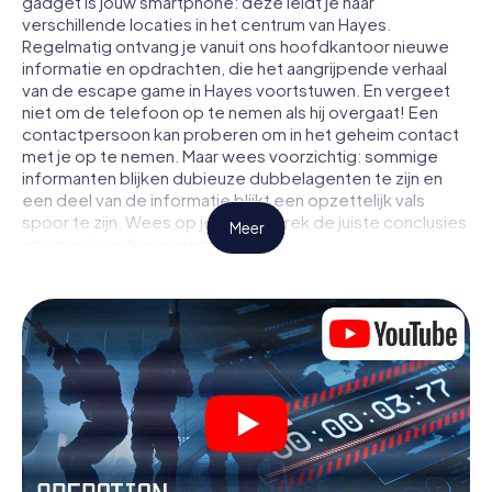
gadget is jouw smartphone: deze leidt je naar
verschillende locaties in het centrum van Hayes.
Regelmatig ontvang je vanuit ons hoofdkantoor nieuwe
informatie en opdrachten, die het aangrijpende verhaal
van de escape game in Hayes voortstuwen. En vergeet
niet om de telefoon op te nemen als hij overgaat! Een
contactpersoon kan proberen om in het geheim contact
met je op te nemen. Maar wees voorzichtig: sommige
informanten blijken dubieuze dubbelagenten te zijn en
een deel van de informatie blijkt een opzettelijk vals
spoor te zijn. Wees op je hoede, trek de juiste conclusies
Meer
en vooral: vertrouw niemand!
Anders dan in een klassieke escaperoom in Hayes zit je
niet opgesloten in een kamer waaruit je jezelf binnen een
bepaald tijdvenster moet bevrijden. Met deze
speurtocht met een smartphone wordt heel Hayes jouw
speelveld! De technische voorwaarden voor jouw
avontuur in Hayes zijn een smartphone en toegang tot het
mobiel internet. Met één klik krijg jij toegang tot onze app.
Je hoeft niets te installeren om door interactieve video's,
lastige minigames of andere functies in de actie te
worden getrokken.