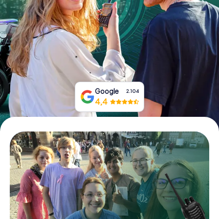
Boek tickets
Koop cadeaubonnen
Google
2.104
4,4