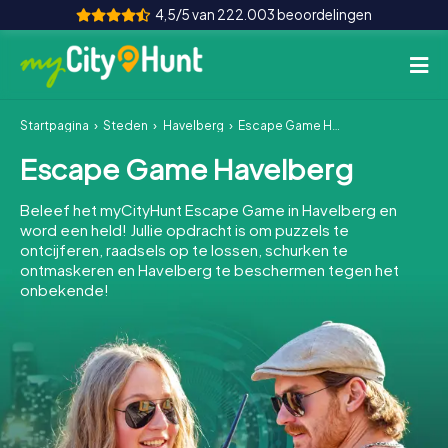
4,5/5 van 222.003 beoordelingen
Startpagina
Steden
Havelberg
Escape Game Havelberg
Hoe het werkt
Escape Game Havelberg
Steden
Beleef het myCityHunt Escape Game in Havelberg en
Tours
word een held! Jullie opdracht is om puzzels te
ontcijferen, raadsels op te lossen, schurken te
ontmaskeren en Havelberg te beschermen tegen het
Teamevenement
onbekende!
Tickets
INT
AT
CH
DE
ES
FR
UK
IE
IT
NL