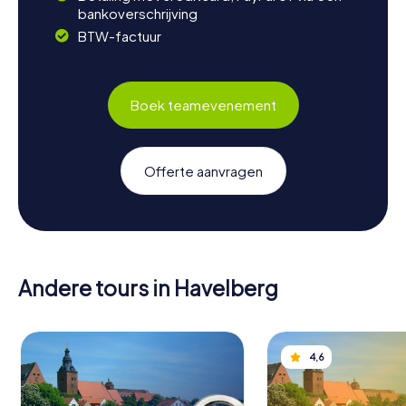
bankoverschrijving
BTW-factuur
Boek teamevenement
Offerte aanvragen
Andere tours in Havelberg
4,6