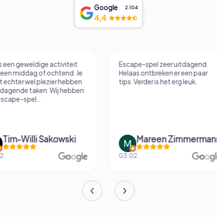
Google
2.104
4,4
Escape-spel zeer uitdagend.
Hele coole VR Esca
Helaas ontbreken er een paar
tips. Verder is het erg leuk.
Mareen Zimmermann
Fabian Dig
03.02.
14.06.