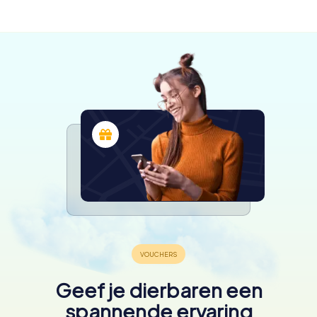
4,4
4,5
4,3
beschikbaar
4,3
Geef je dierbaren een
spannende ervaring