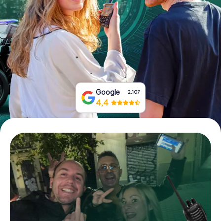
Boek tickets
Koop cadeaubonnen
Google
2.107
4,4