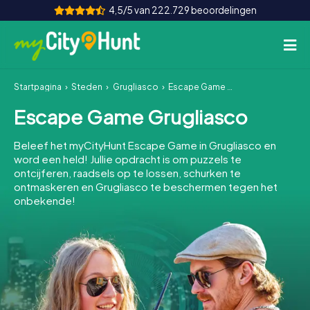
4,5/5 van 222.729 beoordelingen
Startpagina
Steden
Grugliasco
Escape Game Grugliasco
Hoe het werkt
Escape Game Grugliasco
Steden
Beleef het myCityHunt Escape Game in Grugliasco en
Tours
word een held! Jullie opdracht is om puzzels te
ontcijferen, raadsels op te lossen, schurken te
ontmaskeren en Grugliasco te beschermen tegen het
Teamevenement
onbekende!
Tickets
INT
AT
CH
DE
ES
FR
UK
IE
IT
NL