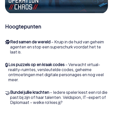
Werk samen als een team, onderschep vijandige
spionnen en lok de handlangers van de schurk naar je toe.
In deze escape game Grugliasco moeten jij en jouw team
excelleren om de slechteriken te stoppen. In
Hoogtepunten
tegenstelling tot James Bond en Co. zullen jouw daden
echter niet verborgen blijven achter de sluier van
geheimhouding rond de geheime dienst: jij vereeuwigt
🕵
Red samen de wereld
– Kruip in de huid van geheim
jezelf en jouw team in de hoogste score van Grugliasco
agenten en stop een superschurk voordat het te
en krijg toegang tot jouw eigen fotogalerij. De escape
laat is.
game van myCityHunt verandert Grugliasco in jouw eigen
persoonlijke avonturenspeeltuin. Koop je tickets voor de
wereld van spionage en geheime agenten en verander
🔒
Los puzzels op en kraak codes
– Verwacht virtual-
Grugliasco in een escaperoom in de buitenlucht!
reality-ruimtes, versleutelde codes, geheime
ontmoetingen met digitale personages en nog veel
meer.
🤝
Bundel jullie krachten
– Iedere speler kiest een rol die
past bij zijn of haar talenten. Veldspion, IT-expert of
Diplomaat – welke rol kies jij?