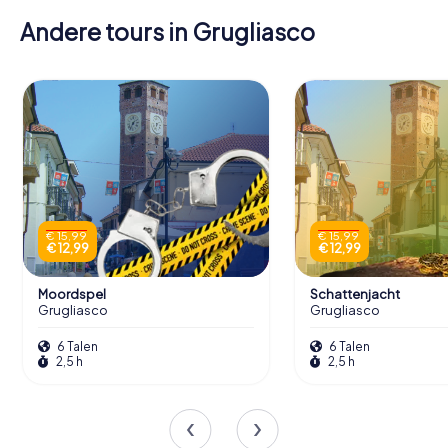
Andere tours in Grugliasco
€ 15,99
€ 15,99
€ 12,99
€ 12,99
Moordspel
Schattenjacht
Grugliasco
Grugliasco
6 Talen
6 Talen
2,5 h
2,5 h