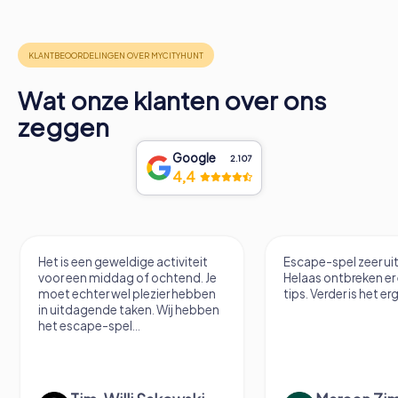
Wat onze klanten over ons
zeggen
Google
2.107
4,4
Het is een geweldige activiteit
Escape-spel zeer u
voor een middag of ochtend. Je
Helaas ontbreken er
moet echter wel plezier hebben
tips. Verder is het erg
in uitdagende taken. Wij hebben
het escape-spel...