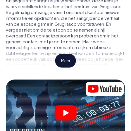
belangrijkste gadget is jouw smartphone: deze leidt je
naar verschillende locaties in het centrum van Grugliasco.
Regelmatig ontvang je vanuit ons hoofdkantoor nieuwe
informatie en opdrachten, die het aangrijpende verhaal
van de escape game in Grugliasco voortstuwen. En
vergeet niet om de telefoon op te nemen als hij
overgaat! Een contactpersoon kan proberen om in het
geheim contact met je op te nemen. Maar wees
voorzichtig: sommige informanten blijken dubieuze
dubbelagenten te zijn en een deel van de informatie blijkt
een opzettelijk vals spoor te zijn. Wees op je hoede, trek
Meer
de juiste conclusies en vooral: vertrouw niemand!
Anders dan in een klassieke escaperoom in Grugliasco zit
je niet opgesloten in een kamer waaruit je jezelf binnen
een bepaald tijdvenster moet bevrijden. Met deze
speurtocht met een smartphone wordt heel Grugliasco
jouw speelveld! De technische voorwaarden voor jouw
avontuur in Grugliasco zijn een smartphone en toegang
tot het mobiel internet. Met één klik krijg jij toegang tot
onze app. Je hoeft niets te installeren om door
interactieve video's, lastige minigames of andere
functies in de actie te worden getrokken.