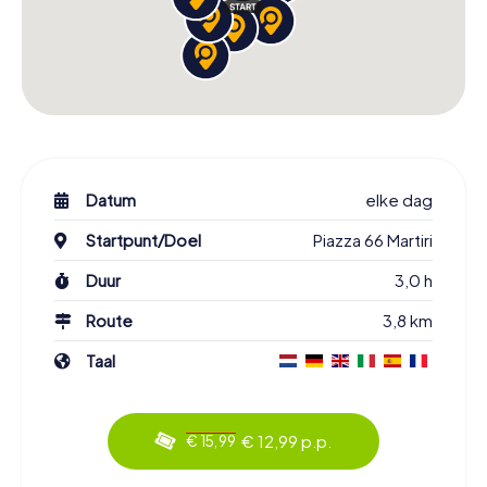
Datum
elke dag
Startpunt/Doel
Piazza 66 Martiri
Duur
3,0 h
Route
3,8 km
Taal
€ 12,99 p.p.
€ 15,99