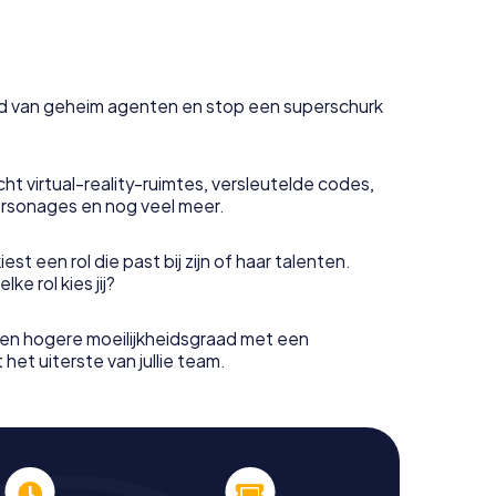
uid van geheim agenten en stop een superschurk
ht virtual-reality-ruimtes, versleutelde codes,
rsonages en nog veel meer.
est een rol die past bij zijn of haar talenten.
e rol kies jij?
en hogere moeilijkheidsgraad met een
het uiterste van jullie team.