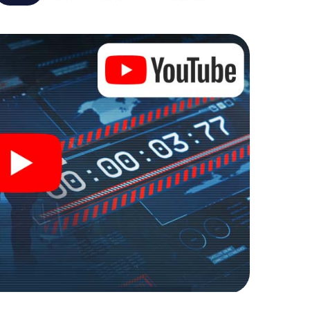
t verandert Grünberg in jouw eigen persoonlijke
de wereld van spionage en geheime agenten en
 buitenlucht!