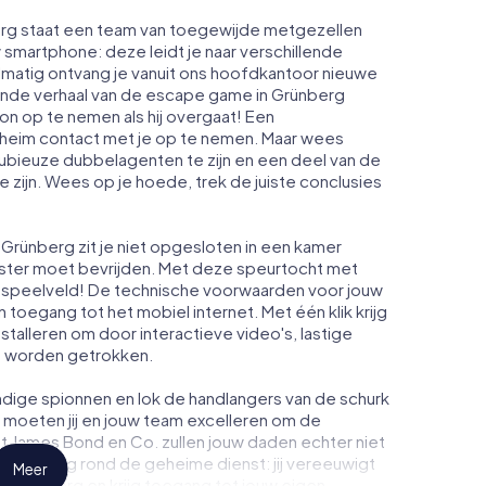
erg staat een team van toegewijde metgezellen
w smartphone: deze leidt je naar verschillende
lmatig ontvang je vanuit ons hoofdkantoor nieuwe
pende verhaal van de escape game in Grünberg
n op te nemen als hij overgaat! Een
heim contact met je op te nemen. Maar wees
dubieuze dubbelagenten te zijn en een deel van de
te zijn. Wees op je hoede, trek de juiste conclusies
Grünberg zit je niet opgesloten in een kamer
enster moet bevrijden. Met deze speurtocht met
 speelveld! De technische voorwaarden voor jouw
 toegang tot het mobiel internet. Met één klik krijg
nstalleren om door interactieve video's, lastige
te worden getrokken.
dige spionnen en lok de handlangers van de schurk
 moeten jij en jouw team excelleren om de
ot James Bond en Co. zullen jouw daden echter niet
eimhouding rond de geheime dienst: jij vereeuwigt
Meer
n Grünberg en krijg toegang tot jouw eigen