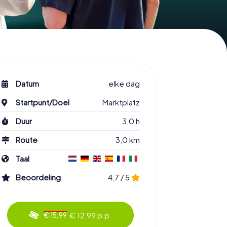
Datum
elke dag
Startpunt/Doel
Marktplatz
Duur
3,0 h
Route
3,0 km
Taal
Beoordeling
4,7 / 5
€ 12,99 p.p.
€ 15,99