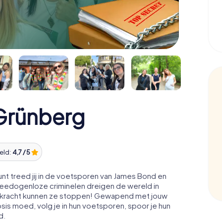
Grünberg
eld:
4,7 / 5
t treed jij in de voetsporen van James Bond en
Meedogenloze criminelen dreigen de wereld in
ale kracht kunnen ze stoppen! Gewapend met jouw
osis moed, volg je in hun voetsporen, spoor je hun
d.