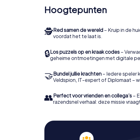
Hoogtepunten
🕵
Red samen de wereld
– Kruip in de h
voordat het te laat is.
🔒
Los puzzels op en kraak codes
– Verwac
geheime ontmoetingen met digitale pe
🤝
Bundel jullie krachten
– Iedere speler ki
Veldspion, IT-expert of Diplomaat – welk
👥
Perfect voor vrienden en collega’s
– E
razendsnel verhaal: deze missie vraagt 