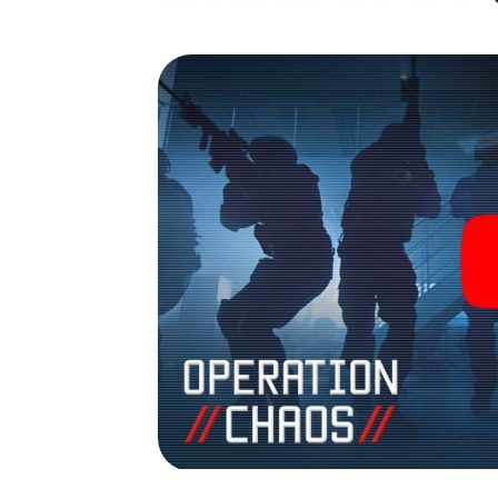
fotogalerij. De escape game van myCityHun
avonturenspeeltuin. Koop je tickets voor 
verander Grünberg in een escaperoom in de