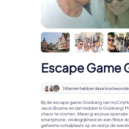
Escape Game 
3 Klanten hebben deze tour beoorde
Bij de escape game Grünberg van myCityHun
Jason Bourne en dat midden in Grünberg! 
chaos te storten. Alleen jij en jouw speci
smartphone, vindingrijkheid en een flinke d
geheime schuilplaats op en red je de werel