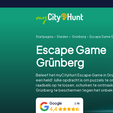
Startpagina
Steden
Grünberg
Escape Game G
Escape Game
Grünberg
Beleef het myCityHunt Escape Game in Gr
een held! Jullie opdracht is om puzzels te o
raadsels op te lossen, schurken te ontmas
Grünberg te beschermen tegen het onbe
Google
2.118
4,4