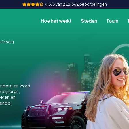
4,5/5 van 222.862 beoordelingen
Hoe het werkt
Steden
Tours
rünberg
ünberg en word
ntcijferen,
keren en
kende!