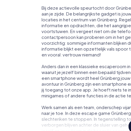
Bij deze actievolle speurtocht door Grünb
aan je zijde. De belangrijkste gadget is jou
locaties in het centrum van Grünberg. Rege
informatie en opdrachten, die het aangrij
voortstuwen. En vergeet niet om de telefoo
contactpersoon kan proberen om in het ge
voorzichtig: sommige informanten blijken 
informatie blijkt een opzettelijk vals spoor 
en vooral: vertrouw niemand!
Anders dan in een klassieke escaperoom in 
waaruit je jezelf binnen een bepaald tijdv
een smartphone wordt heel Grünberg jouw
avontuur in Grünberg zijn een smartphone en
jij toegang tot onze app. Je hoeft niets te i
minigames of andere functies in de actie 
Werk samen als een team, onderschep vijan
naar je toe. In deze escape game Grünberg
slechteriken te stoppen. In tegenstelling t
verborgen blijven achter de sluier van geh
jezelf en jouw team in de hoogste score va