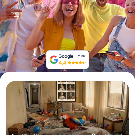
Boek tickets
Koop cadeaubonnen
Google
2.107
4,4