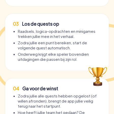
Maximale flexibiliteit
– geen gids, geen vast
tijdschema. Jullie spelen wanneer en hoe snel jullie
willen.
Interactief verhaal
– in plaats van saai van bar naar bar te
03
Los de quests op
gaan, beleef je een meeslepend mysterie-avontuur.
Raadsels, logica-opdrachten en minigames
Persoonlijke uitdagingen
– door de rolverdeling krijgt
trekken jullie mee in het verhaal.
elke speler individuele opdrachten.
Zodra jullie een punt bereiken, start de
Multimediale inhoud
– VR-ruimtes, versleutelde
volgende quest automatisch.
berichten en meeslepende spelelementen maken de
Onderweg krijgt elke speler bovendien
tocht uniek.
uitdagingen die passen bij zijn rol.
Perfect drinkspel
– de tocht laat zich naadloos
combineren met barbezoeken en wordt zo het
ultieme drinkavontuur.
Voor wie de Partytocht in Groningen geschikt is
04
Ga voor de winst
Voor wie is de
Partytocht Groningen
geschikt? De
Zodra jullie alle quests hebben opgelost (of
interactieve Pub Crawl door Groningen is geschikt voor
willen afronden), brengt de app jullie veilig
iedereen die op een geheel nieuwe, interactieve en
terug naar het startpunt.
onderhoudende manier
wil duiken in het Groningse
Hoe heeft jullie team het gedaan? De
nachtleven: