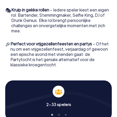
Er is
geen gids en geen vast tijdschema
. Jullie bepalen
🎭
zelf wanneer jullie vertrekken, hoe snel jullie bewegen en
Kruip in gekke rollen
– Iedere speler kiest een eigen
wanneer jullie pauze nemen. De app navigeert jullie via
rol: Bartender, Stemmingmaker, Selfie King, DJ of
een interactieve kaart door Groningen, onthult op elke
Drunk Genius. Elke rol brengt persoonlijke
locatie een nieuw hoofdstuk van het verhaal en stelt jullie
challenges en onvergetelijke momenten met zich
voor de volgende missie. De meeste teams doen er
mee.
ongeveer
twee tot drie uur
over – maar jullie bepalen het
tempo helemaal zelf.
🎉
Perfect voor vrijgezellenfeesten en partys
– Of het
nu om een vrijgezellenfeest, verjaardag of gewoon
een epische avond met vrienden gaat: de
Onze tip
Partytocht is het geniale alternatief voor de
klassieke kroegentocht.
Vanwege de openingstijden van de bars
waar jullie langs komen, raden we aan om
de tocht na 17:00 uur te starten. Zo
kunnen jullie het
barhoppen in Groningen
perfect combineren met de
spelervaring. Jullie kunnen echter ook
eerder spelen – de tocht werkt net zo
2-33 spelers
goed als middagavontuur!