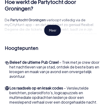
Hoe werkt de Partytocht door
Groningen?
De
Partytocht Groningen
verloopt volledig via de
myCityHunt-app – en dat maakt het zo geniaal flexibel.
Degene die de tickets heeft geboekt, laadt ze in zijn
Meer
wallet in de app en configureert de tocht:
aantal spelers,
aantal teams, gewenste tour en taal
– alles in een paar
klikken geregeld. Daarna verschijnt er een lobby-QR-
Hoogtepunten
code op het scherm. Deze scannen alle andere
deelnemers met hun eigen smartphone om de lobby te
betreden.
🍻
Beleef de ultieme Pub Crawl
– Trek met je crew door
Nu wordt het spannend: alle spelers kiezen een team en
het nachtleven van je stad, ontdek de beste bars en
sluiten zich daarbij aan. Vervolgens kiest iedereen een
kroegen en maak van je avond een onvergetelijk
individuele rol
– bijvoorbeeld barman, sfeermaker, acteur,
avontuur.
DJ of Selfie King. Tijdens het spel krijgt elke speler
persoonlijke uitdagingen passend bij zijn rol
, die voor
🕵
Los raadsels op en kraak codes
– Versleutelde
spontane lachbuien en onvergetelijke momenten zorgen.
berichten, polaroidfoto's, logicapuzzels en
Dan starten alle deelnemers samen de tocht – en het
multimediale opdrachten leiden je door een
chaos begint.
meeslepend verhaal over een doorgehaalde nacht.