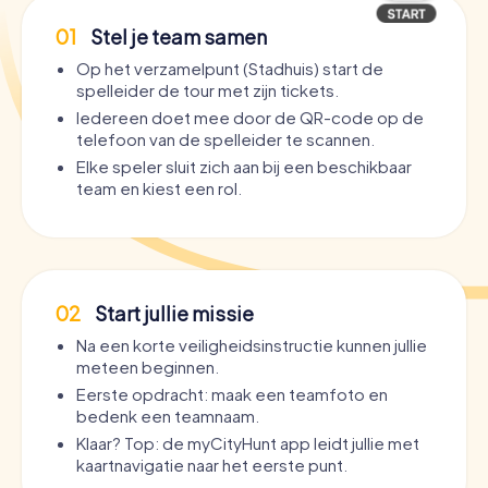
Groningen een goede keuze is
01
Stel je team samen
Waarom is Groningen eigenlijk optimaal voor een Pub
Op het verzamelpunt (Stadhuis) start de
Crawl? Heel simpel: deze stad is een
absoluut paradijs
spelleider de tour met zijn tickets.
voor nachtbrakers
. Met ongeveer 50.000 studenten
Iedereen doet mee door de QR-code op de
bruist het leven hier – vooral na zonsondergang. Het
telefoon van de spelleider te scannen.
stadscentrum is compact, de bardichtheid enorm, en de
sfeer is zo uitnodigend en internationaal dat je je meteen
Elke speler sluit zich aan bij een beschikbaar
thuis voelt.
team en kiest een rol.
Jullie
Partytocht Groningen
leidt jullie door de
spannendste hoeken van de stad. Jullie lopen langs
indrukwekkende bezienswaardigheden zoals de
Martinikerk
en de
Martinitoren
, werpen een blik op het
02
Start jullie missie
architectonisch spectaculaire
Groninger Museum
en
ontdekken verborgen steegjes rond de
Der Aa-kerk
.
Na een korte veiligheidsinstructie kunnen jullie
Tussen de historische gevels van het
Stadhuis
en het
meteen beginnen.
moderne
Forum Groningen
ontvouwt zich een decor dat
Eerste opdracht: maak een teamfoto en
jullie avontuur nog cinematischer maakt.
bedenk een teamnaam.
Klaar? Top: de myCityHunt app leidt jullie met
De voordelen van een myCityHunt
kroegentocht
kaartnavigatie naar het eerste punt.
Groningen
in één oogopslag: