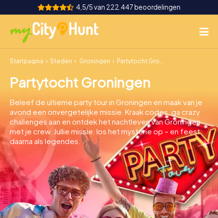
4,5/5 van 222.447 beoordelingen
Startpagina
Steden
Groningen
Partytocht Groningen
Hoe het werkt
Partytocht Groningen
Steden
Beleef de ultieme party tour in Groningen en maak van je
Tours
avond een onvergetelijke missie. Kraak codes, ga crazy
challenges aan en ontdek het nachtleven van Groningen
met je crew. Jullie missie: los het mysterie op – en feest
Teamevenement
daarna als legendes.
Tickets
INT
AT
CH
DE
ES
FR
UK
IE
IT
NL