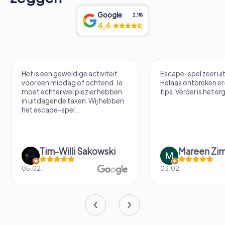
Google
2.118
4,4
Het is een geweldige activiteit
Escape-spel zeer u
voor een middag of ochtend. Je
Helaas ontbreken er
moet echter wel plezier hebben
tips. Verder is het erg
in uitdagende taken. Wij hebben
het escape-spel...
Tim-Willi Sakowski
Mareen Zi
05.02.
03.02.