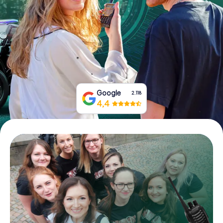
Boek tickets
Koop cadeaubonnen
Google
2.118
4,4