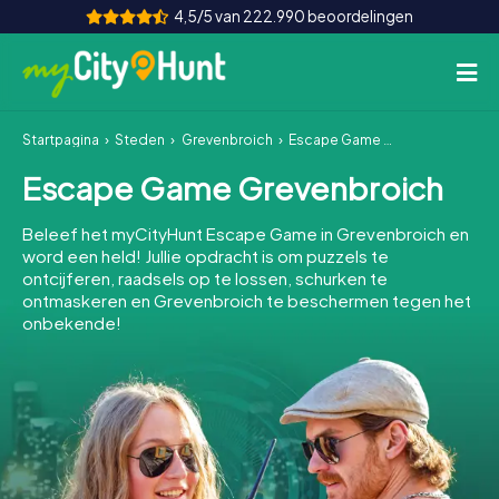
4,5/5 van 222.990 beoordelingen
Startpagina
Steden
Grevenbroich
Escape Game Grevenbroich
Hoe het werkt
Escape Game Grevenbroich
Steden
Beleef het myCityHunt Escape Game in Grevenbroich en
Tours
word een held! Jullie opdracht is om puzzels te
ontcijferen, raadsels op te lossen, schurken te
ontmaskeren en Grevenbroich te beschermen tegen het
Teamevenement
onbekende!
Tickets
INT
AT
CH
DE
ES
FR
UK
IE
IT
NL