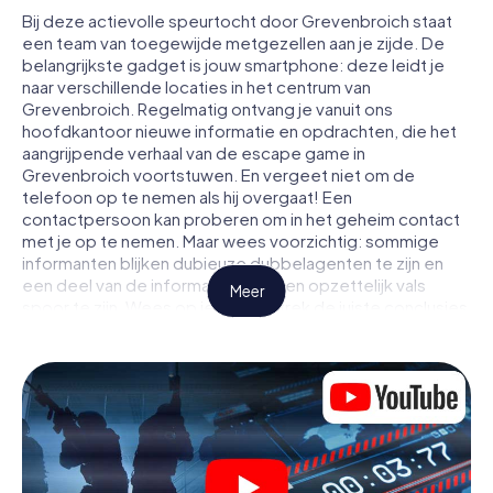
Bij deze actievolle speurtocht door Grevenbroich staat
een team van toegewijde metgezellen aan je zijde. De
belangrijkste gadget is jouw smartphone: deze leidt je
naar verschillende locaties in het centrum van
Grevenbroich. Regelmatig ontvang je vanuit ons
hoofdkantoor nieuwe informatie en opdrachten, die het
aangrijpende verhaal van de escape game in
Grevenbroich voortstuwen. En vergeet niet om de
telefoon op te nemen als hij overgaat! Een
contactpersoon kan proberen om in het geheim contact
met je op te nemen. Maar wees voorzichtig: sommige
informanten blijken dubieuze dubbelagenten te zijn en
een deel van de informatie blijkt een opzettelijk vals
Meer
spoor te zijn. Wees op je hoede, trek de juiste conclusies
en vooral: vertrouw niemand!
Anders dan in een klassieke escaperoom in Grevenbroich
zit je niet opgesloten in een kamer waaruit je jezelf binnen
een bepaald tijdvenster moet bevrijden. Met deze
speurtocht met een smartphone wordt heel
Grevenbroich jouw speelveld! De technische
voorwaarden voor jouw avontuur in Grevenbroich zijn een