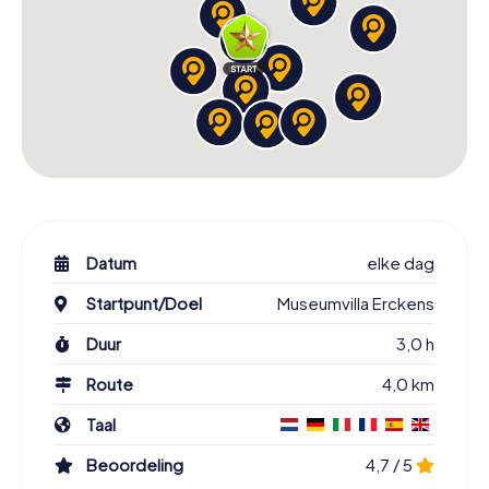
Datum
elke dag
Startpunt/Doel
Museumvilla Erckens
Duur
3,0 h
Route
4,0 km
Taal
Beoordeling
4,7 / 5