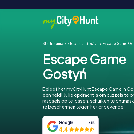
Startpagina
Steden
Gostyń
Escape Game Go
Escape Game
Gostyń
Beleef het myCityHunt Escape Game in Go
een held! Jullie opdracht is om puzzels te o
raadsels op te lossen, schurken te ontmas
te beschermen tegen het onbekende!
Google
2.118
4,4