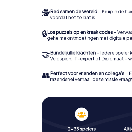
🕵
Red samen de wereld
– Kruip in de h
voordat het te laat is.
🔒
Los puzzels op en kraak codes
– Verwac
geheime ontmoetingen met digitale pe
🤝
Bundel jullie krachten
– Iedere speler ki
Veldspion, IT-expert of Diplomaat – welk
👥
Perfect voor vrienden en collega’s
– E
razendsnel verhaal: deze missie vraagt 
2-33 spelers
Alti