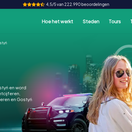
4,5/5 van 222.990 beoordelingen
Hoe het werkt
Steden
Tours
styń
styń en word
ntcijferen,
keren en Gostyń