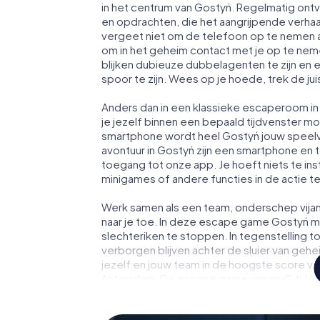
in het centrum van Gostyń. Regelmatig ontv
en opdrachten, die het aangrijpende verha
vergeet niet om de telefoon op te nemen a
om in het geheim contact met je op te ne
blijken dubieuze dubbelagenten te zijn en ee
spoor te zijn. Wees op je hoede, trek de ju
Anders dan in een klassieke escaperoom in 
je jezelf binnen een bepaald tijdvenster 
smartphone wordt heel Gostyń jouw speelv
avontuur in Gostyń zijn een smartphone en toe
toegang tot onze app. Je hoeft niets te ins
minigames of andere functies in de actie 
Werk samen als een team, onderschep vijan
naar je toe. In deze escape game Gostyń m
slechteriken te stoppen. In tegenstelling t
verborgen blijven achter de sluier van geh
jezelf en jouw team in de hoogste score va
fotogalerij. De escape game van myCityHun
avonturenspeeltuin. Koop je tickets voor 
verander Gostyń in een escaperoom in de b