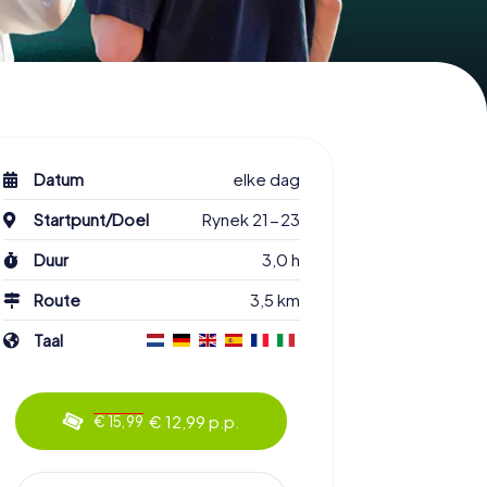
Datum
elke dag
Startpunt/Doel
Rynek 21-23
Duur
3,0 h
Route
3,5 km
Taal
€ 12,99 p.p.
€ 15,99