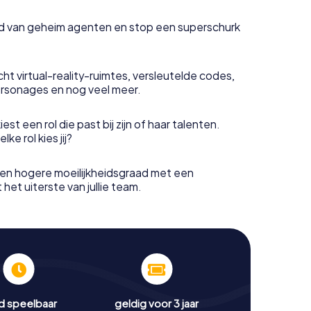
uid van geheim agenten en stop een superschurk
ht virtual-reality-ruimtes, versleutelde codes,
rsonages en nog veel meer.
est een rol die past bij zijn of haar talenten.
e rol kies jij?
en hogere moeilijkheidsgraad met een
het uiterste van jullie team.
jd speelbaar
geldig voor 3 jaar