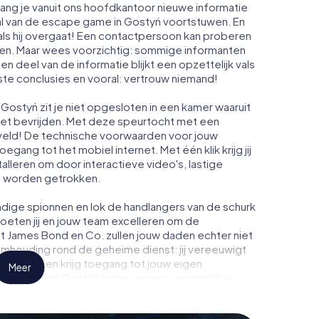
ang je vanuit ons hoofdkantoor nieuwe informatie
al van de escape game in Gostyń voortstuwen. En
ls hij overgaat! Een contactpersoon kan proberen
men. Maar wees voorzichtig: sommige informanten
n deel van de informatie blijkt een opzettelijk vals
iste conclusies en vooral: vertrouw niemand!
Gostyń zit je niet opgesloten in een kamer waaruit
moet bevrijden. Met deze speurtocht met een
eld! De technische voorwaarden voor jouw
gang tot het mobiel internet. Met één klik krijg jij
talleren om door interactieve video's, lastige
te worden getrokken.
dige spionnen en lok de handlangers van de schurk
oeten jij en jouw team excelleren om de
ot James Bond en Co. zullen jouw daden echter niet
eimhouding rond de geheime dienst: jij vereeuwigt
n Gostyń en krijg toegang tot jouw eigen
Meer
t verandert Gostyń in jouw eigen persoonlijke
de wereld van spionage en geheime agenten en
uitenlucht!