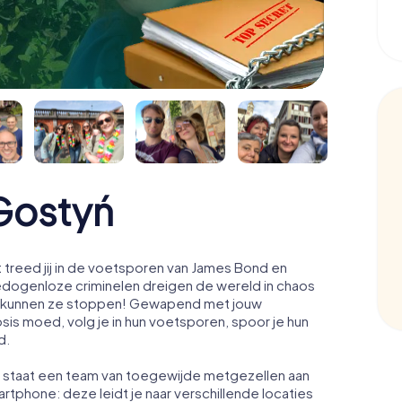
Gostyń
treed jij in de voetsporen van James Bond en
edogenloze criminelen dreigen de wereld in chaos
acht kunnen ze stoppen! Gewapend met jouw
osis moed, volg je in hun voetsporen, spoor je hun
d.
ń staat een team van toegewijde metgezellen aan
artphone: deze leidt je naar verschillende locaties