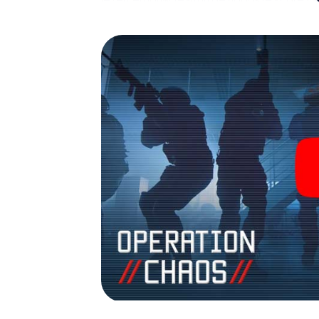
fotogalerij. De escape game van myCityHunt
avonturenspeeltuin. Koop je tickets voor 
verander Gillingham in een escaperoom in d