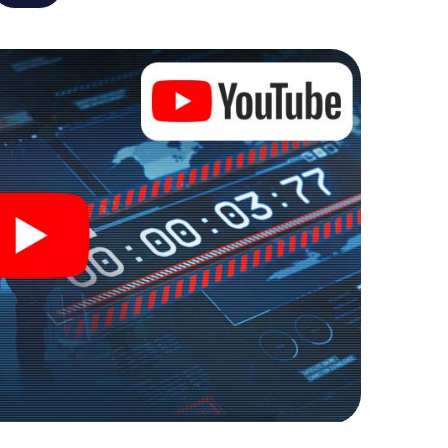
 verandert Gillingham in jouw eigen persoonlijke
de wereld van spionage en geheime agenten en
e buitenlucht!