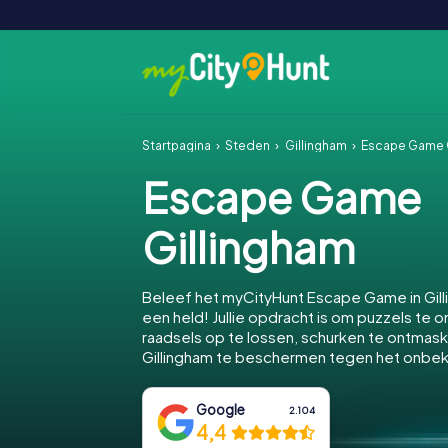
Startpagina
Steden
Gillingham
Escape Game 
Escape Game
Gillingham
Beleef het myCityHunt Escape Game in Gil
een held! Jullie opdracht is om puzzels te o
raadsels op te lossen, schurken te ontmas
Gillingham te beschermen tegen het onbe
Google
2.104
4,4