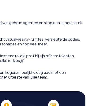
uid van geheim agenten en stop een superschurk
ht virtual-reality-ruimtes, versleutelde codes,
rsonages en nog veel meer.
est een rol die past bij zijn of haar talenten.
e rol kies jij?
en hogere moeilijkheidsgraad met een
het uiterste van jullie team.