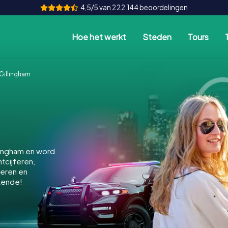
4,5/5 van 222.144 beoordelingen
Hoe het werkt
Steden
Tours
Gillingham
lingham en word
ntcijferen,
keren en
kende!