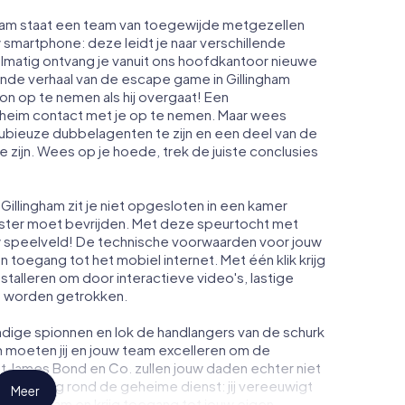
ngham staat een team van toegewijde metgezellen
w smartphone: deze leidt je naar verschillende
gelmatig ontvang je vanuit ons hoofdkantoor nieuwe
ende verhaal van de escape game in Gillingham
n op te nemen als hij overgaat! Een
heim contact met je op te nemen. Maar wees
dubieuze dubbelagenten te zijn en een deel van de
te zijn. Wees op je hoede, trek de juiste conclusies
illingham zit je niet opgesloten in een kamer
enster moet bevrijden. Met deze speurtocht met
w speelveld! De technische voorwaarden voor jouw
n toegang tot het mobiel internet. Met één klik krijg
nstalleren om door interactieve video's, lastige
te worden getrokken.
dige spionnen en lok de handlangers van de schurk
m moeten jij en jouw team excelleren om de
ot James Bond en Co. zullen jouw daden echter niet
eimhouding rond de geheime dienst: jij vereeuwigt
Meer
 Gillingham en krijg toegang tot jouw eigen