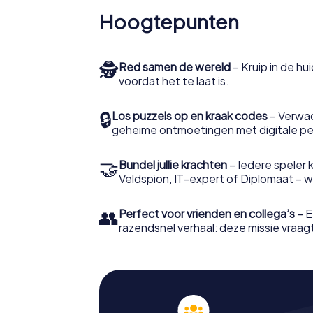
Hoogtepunten
🕵
Red samen de wereld
– Kruip in de h
voordat het te laat is.
🔒
Los puzzels op en kraak codes
– Verwac
geheime ontmoetingen met digitale pe
🤝
Bundel jullie krachten
– Iedere speler ki
Veldspion, IT-expert of Diplomaat – welk
👥
Perfect voor vrienden en collega’s
– E
razendsnel verhaal: deze missie vraagt 