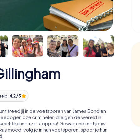
illingham
eeld:
4,2 / 5
nt treed jij in de voetsporen van James Bond en
 Meedogenloze criminelen dreigen de wereld in
ale kracht kunnen ze stoppen! Gewapend met jouw
osis moed, volg je in hun voetsporen, spoor je hun
d.