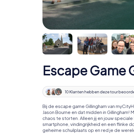
Escape Game G
10 Klanten hebben deze tour beoord
Bij de escape game Gillingham van myCityHu
Jason Bourne en dat midden in Gillingham!
chaos te storten. Alleen jij en jouw speci
smartphone, vindingrijkheid en een flinke d
geheime schuilplaats op en red je de werel