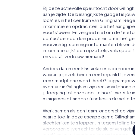
Bij deze actievolle speurtocht door Gilli
aan je zijde. De belangrijkste gadget is jou
locaties in het centrum van Gillingham. Re
informatie en opdrachten, die het aangrijp
voortstuwen. En vergeet niet om de telefoo
contactpersoon kan proberen om in het ge
voorzichtig: sommige informanten blijken 
informatie blijkt een opzettelijk vals spoor 
en vooral: vertrouw niemand!
Anders dan in een klassieke escaperoom in G
waaruit je jezelf binnen een bepaald tijdv
een smartphone wordt heel Gillingham jou
avontuur in Gillingham zijn een smartphone e
jij toegang tot onze app. Je hoeft niets te i
minigames of andere functies in de actie 
Werk samen als een team, onderschep vijan
naar je toe. In deze escape game Gillingha
slechteriken te stoppen. In tegenstelling t
verborgen blijven achter de sluier van geh
jezelf en jouw team in de hoogste score van