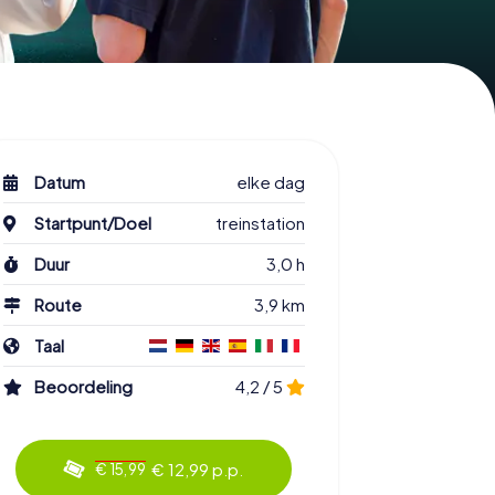
Datum
elke dag
Startpunt/Doel
treinstation
Duur
3,0 h
Route
3,9 km
Taal
Beoordeling
4,2 / 5
€ 12,99 p.p.
€ 15,99