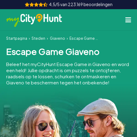
4,5/5 van 223.169 beoordelingen
Startpagina
Steden
Giaveno
Escape Game Giaveno
Hoe het werkt
Escape Game Giaveno
Steden
Beleef het myCityHunt Escape Game in Giaveno en word
Tours
een held! Jullie opdracht is om puzzels te ontcijferen,
raadsels op te lossen, schurken te ontmaskeren en
Giaveno te beschermen tegen het onbekende!
Teamevenement
Tickets
INT
AT
CH
DE
ES
FR
UK
IE
IT
NL