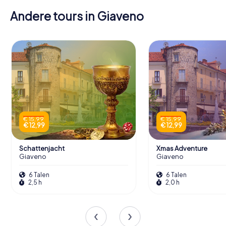
Andere tours in Giaveno
€ 15,99
€ 15,99
€ 12,99
€ 12,99
Schattenjacht
Xmas Adventure
Giaveno
Giaveno
6 Talen
6 Talen
2,5 h
2,0 h