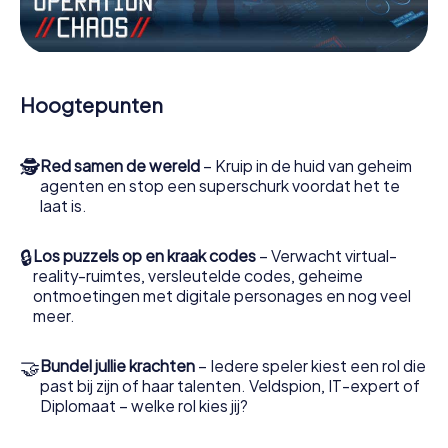
Werk samen als een team, onderschep vijandige
spionnen en lok de handlangers van de schurk naar je toe.
In deze escape game Giaveno moeten jij en jouw team
excelleren om de slechteriken te stoppen. In
Hoogtepunten
tegenstelling tot James Bond en Co. zullen jouw daden
echter niet verborgen blijven achter de sluier van
geheimhouding rond de geheime dienst: jij vereeuwigt
🕵
Red samen de wereld
– Kruip in de huid van geheim
jezelf en jouw team in de hoogste score van Giaveno en
agenten en stop een superschurk voordat het te
krijg toegang tot jouw eigen fotogalerij. De escape game
laat is.
van myCityHunt verandert Giaveno in jouw eigen
persoonlijke avonturenspeeltuin. Koop je tickets voor de
wereld van spionage en geheime agenten en verander
🔒
Los puzzels op en kraak codes
– Verwacht virtual-
Giaveno in een escaperoom in de buitenlucht!
reality-ruimtes, versleutelde codes, geheime
ontmoetingen met digitale personages en nog veel
meer.
🤝
Bundel jullie krachten
– Iedere speler kiest een rol die
past bij zijn of haar talenten. Veldspion, IT-expert of
Diplomaat – welke rol kies jij?