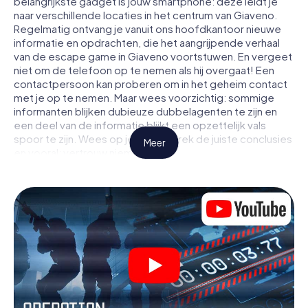
belangrijkste gadget is jouw smartphone: deze leidt je
naar verschillende locaties in het centrum van Giaveno.
Regelmatig ontvang je vanuit ons hoofdkantoor nieuwe
informatie en opdrachten, die het aangrijpende verhaal
van de escape game in Giaveno voortstuwen. En vergeet
niet om de telefoon op te nemen als hij overgaat! Een
contactpersoon kan proberen om in het geheim contact
met je op te nemen. Maar wees voorzichtig: sommige
informanten blijken dubieuze dubbelagenten te zijn en
een deel van de informatie blijkt een opzettelijk vals
spoor te zijn. Wees op je hoede, trek de juiste conclusies
Meer
en vooral: vertrouw niemand!
Anders dan in een klassieke escaperoom in Giaveno zit je
niet opgesloten in een kamer waaruit je jezelf binnen een
bepaald tijdvenster moet bevrijden. Met deze
speurtocht met een smartphone wordt heel Giaveno
jouw speelveld! De technische voorwaarden voor jouw
avontuur in Giaveno zijn een smartphone en toegang tot
het mobiel internet. Met één klik krijg jij toegang tot onze
app. Je hoeft niets te installeren om door interactieve
video's, lastige minigames of andere functies in de actie
te worden getrokken.