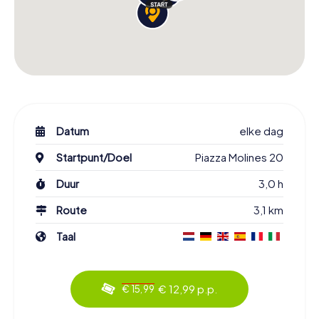
Datum
elke dag
Startpunt/Doel
Piazza Molines 20
Duur
3,0 h
Route
3,1 km
Taal
€ 12,99 p.p.
€ 15,99