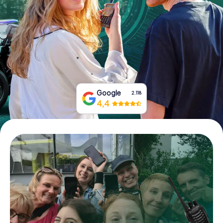
Boek tickets
Koop cadeaubonnen
Google
2.118
4,4