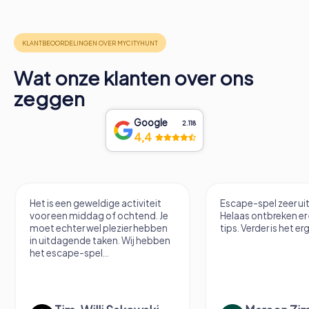
Wat onze klanten over ons
zeggen
Google
2.118
4,4
Het is een geweldige activiteit
Escape-spel zeer u
voor een middag of ochtend. Je
Helaas ontbreken er
moet echter wel plezier hebben
tips. Verder is het erg
in uitdagende taken. Wij hebben
het escape-spel...