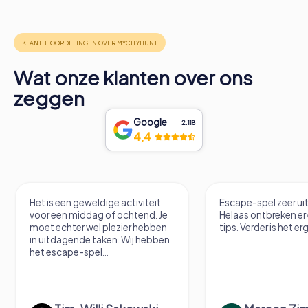
Wat onze klanten over ons
zeggen
Google
2.118
4,4
Het is een geweldige activiteit
Escape-spel zeer u
voor een middag of ochtend. Je
Helaas ontbreken er
moet echter wel plezier hebben
tips. Verder is het erg
in uitdagende taken. Wij hebben
het escape-spel...