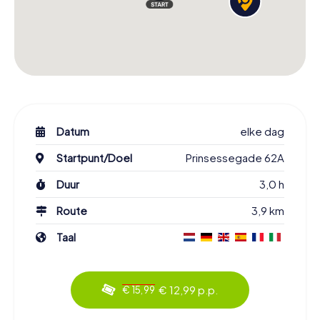
Datum
elke dag
Startpunt/Doel
Prinsessegade 62A
Duur
3,0 h
Route
3,9 km
Taal
€ 12,99 p.p.
€ 15,99