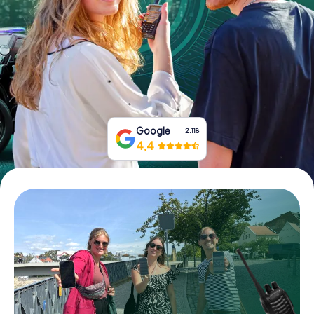
Boek tickets
Koop cadeaubonnen
Google
2.118
4,4