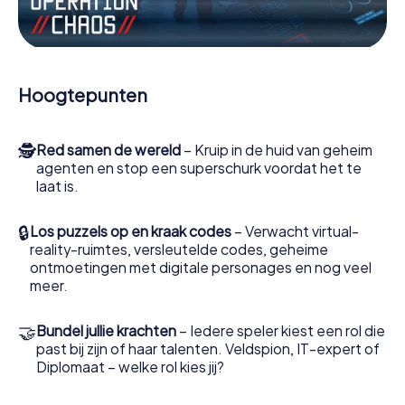
Werk samen als een team, onderschep vijandige
spionnen en lok de handlangers van de schurk naar je toe.
In deze escape game Fredericia moeten jij en jouw team
excelleren om de slechteriken te stoppen. In
Hoogtepunten
tegenstelling tot James Bond en Co. zullen jouw daden
echter niet verborgen blijven achter de sluier van
geheimhouding rond de geheime dienst: jij vereeuwigt
🕵
Red samen de wereld
– Kruip in de huid van geheim
jezelf en jouw team in de hoogste score van Fredericia en
agenten en stop een superschurk voordat het te
krijg toegang tot jouw eigen fotogalerij. De escape game
laat is.
van myCityHunt verandert Fredericia in jouw eigen
persoonlijke avonturenspeeltuin. Koop je tickets voor de
wereld van spionage en geheime agenten en verander
🔒
Los puzzels op en kraak codes
– Verwacht virtual-
Fredericia in een escaperoom in de buitenlucht!
reality-ruimtes, versleutelde codes, geheime
ontmoetingen met digitale personages en nog veel
meer.
🤝
Bundel jullie krachten
– Iedere speler kiest een rol die
past bij zijn of haar talenten. Veldspion, IT-expert of
Diplomaat – welke rol kies jij?