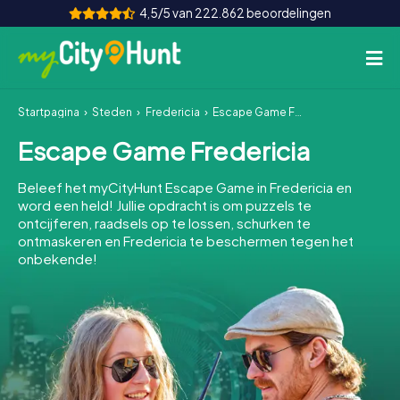
4,5/5 van 222.862 beoordelingen
Startpagina
Steden
Fredericia
Escape Game Fredericia
Hoe het werkt
Escape Game Fredericia
Steden
Beleef het myCityHunt Escape Game in Fredericia en
Tours
word een held! Jullie opdracht is om puzzels te
ontcijferen, raadsels op te lossen, schurken te
ontmaskeren en Fredericia te beschermen tegen het
Teamevenement
onbekende!
Tickets
INT
AT
CH
DE
ES
FR
UK
IE
IT
NL