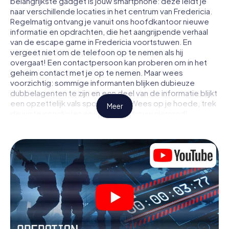
belangrijkste gadget is jouw smartphone: deze leidt je
naar verschillende locaties in het centrum van Fredericia.
Regelmatig ontvang je vanuit ons hoofdkantoor nieuwe
informatie en opdrachten, die het aangrijpende verhaal
van de escape game in Fredericia voortstuwen. En
vergeet niet om de telefoon op te nemen als hij
overgaat! Een contactpersoon kan proberen om in het
geheim contact met je op te nemen. Maar wees
voorzichtig: sommige informanten blijken dubieuze
dubbelagenten te zijn en een deel van de informatie blijkt
een opzettelijk vals spoor te zijn. Wees op je hoede, trek
Meer
de juiste conclusies en vooral: vertrouw niemand!
Anders dan in een klassieke escaperoom in Fredericia zit
je niet opgesloten in een kamer waaruit je jezelf binnen
een bepaald tijdvenster moet bevrijden. Met deze
speurtocht met een smartphone wordt heel Fredericia
jouw speelveld! De technische voorwaarden voor jouw
avontuur in Fredericia zijn een smartphone en toegang tot
het mobiel internet. Met één klik krijg jij toegang tot onze
app. Je hoeft niets te installeren om door interactieve
video's, lastige minigames of andere functies in de actie
te worden getrokken.