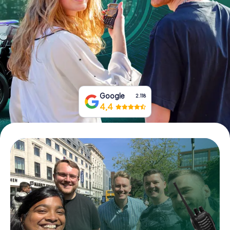
Boek tickets
Koop cadeaubonnen
Google
2.118
4,4