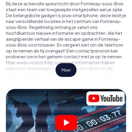
Bij deze actievolle speurtocht door Fontenay-sous-Bois
staat een team van toegewijde metgezellen aan je zijde.
De belangrijkste gadget is jouw smartphone: deze leidt je
naar verschillende locaties in het centrum van Fontenay-
sous-Bois. Regelmatig ontvang je vanuit ons
hoofdkantoor nieuwe informatie en opdrachten, die het
aangrijpende verhaal van de escape game in Fontenay-
sous-Bois voortstuwen. En vergeet niet om de telefoon
op te nemen als hij overgaat! Een contactpersoon kan
proberen om in het geheim contact met je op te nemen.
Maar wees voorzichtig: sommige informanten blijken
dubieuze dubbelagenten te zijn en een deel van de
Meer
informatie blijkt een opzettelijk vals spoor te zijn. Wees
op je hoede, trek de juiste conclusies en vooral: vertrouw
niemand!
Anders dan in een klassieke escaperoom in Fontenay-
sous-Bois zit je niet opgesloten in een kamer waaruit je
jezelf binnen een bepaald tijdvenster moet bevrijden.
Met deze speurtocht met een smartphone wordt heel
Fontenay-sous-Bois jouw speelveld! De technische
voorwaarden voor jouw avontuur in Fontenay-sous-Bois