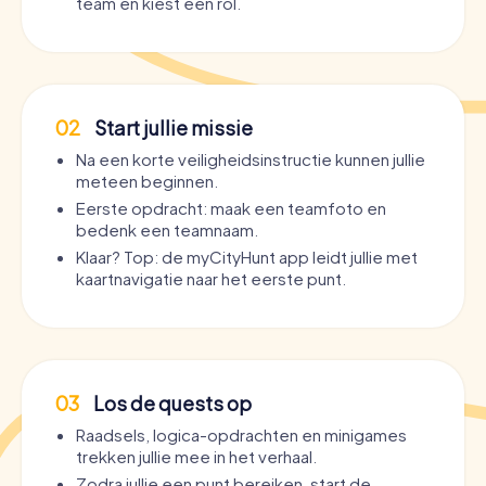
team en kiest een rol.
02
Start jullie missie
Na een korte veiligheidsinstructie kunnen jullie
meteen beginnen.
Eerste opdracht: maak een teamfoto en
bedenk een teamnaam.
Klaar? Top: de myCityHunt app leidt jullie met
kaartnavigatie naar het eerste punt.
03
Los de quests op
Raadsels, logica-opdrachten en minigames
trekken jullie mee in het verhaal.
Zodra jullie een punt bereiken, start de