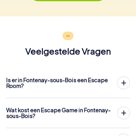
Veelgestelde Vragen
Is er in Fontenay-sous-Bois een Escape
Room?
Het is nu mogelijk om in Fontenay-sous-Bois een Escape
Game in de buitenlucht te spelen!
In tegenstelling tot een klassieke Escape Room, waar
Wat kost een Escape Game in Fontenay-
spelers in een kleine kamer worden opgesloten, vindt de
sous-Bois?
Escape Game van myCityHunt in Fontenay-sous-Bois
Een indoor Escape Room in Fontenay-sous-Bois kost
plaats in de frisse lucht. Net als bij een speurtocht lossen
meestal tussen de € 90 en € 150 voor 2 tot 6 personen.
de spelers op verschillende stopplaatsen in het centrum