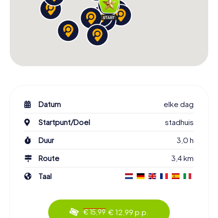
Datum
elke dag
Startpunt/Doel
stadhuis
Duur
3,0 h
Route
3,4 km
Taal
€ 12,99 p.p.
€ 15,99