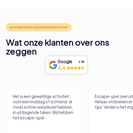
Wat onze klanten over ons
zeggen
Google
2.118
4,4
Het is een geweldige activiteit
Escape-spel zeer u
voor een middag of ochtend. Je
Helaas ontbreken er
moet echter wel plezier hebben
tips. Verder is het erg
in uitdagende taken. Wij hebben
het escape-spel...