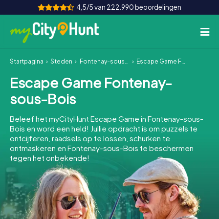
4,5/5 van 222.990 beoordelingen
Startpagina
Steden
Fontenay-sous-Bois
Escape Game Fontenay-sous-Bois
Hoe het werkt
Escape Game Fontenay-
Steden
sous-Bois
Tours
Beleef het myCityHunt Escape Game in Fontenay-sous-
Bois en word een held! Jullie opdracht is om puzzels te
Teamevenement
ontcijferen, raadsels op te lossen, schurken te
ontmaskeren en Fontenay-sous-Bois te beschermen
Tickets
tegen het onbekende!
INT
AT
CH
DE
ES
FR
UK
IE
IT
NL