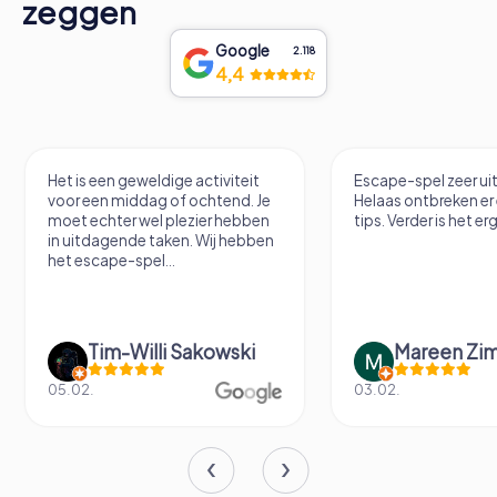
zeggen
Google
2.118
4,4
Het is een geweldige activiteit
Escape-spel zeer u
voor een middag of ochtend. Je
Helaas ontbreken er
moet echter wel plezier hebben
tips. Verder is het erg
in uitdagende taken. Wij hebben
het escape-spel...
Tim-Willi Sakowski
Mareen Zi
05.02.
03.02.