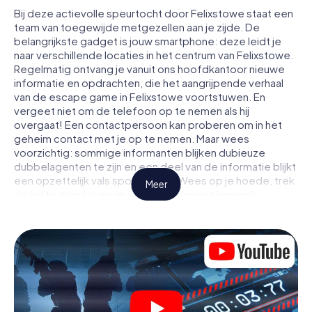
Bij deze actievolle speurtocht door Felixstowe staat een
team van toegewijde metgezellen aan je zijde. De
belangrijkste gadget is jouw smartphone: deze leidt je
naar verschillende locaties in het centrum van Felixstowe.
Regelmatig ontvang je vanuit ons hoofdkantoor nieuwe
informatie en opdrachten, die het aangrijpende verhaal
van de escape game in Felixstowe voortstuwen. En
vergeet niet om de telefoon op te nemen als hij
overgaat! Een contactpersoon kan proberen om in het
geheim contact met je op te nemen. Maar wees
voorzichtig: sommige informanten blijken dubieuze
dubbelagenten te zijn en een deel van de informatie blijkt
een opzettelijk vals spoor te zijn. Wees op je hoede, trek
Meer
de juiste conclusies en vooral: vertrouw niemand!
Anders dan in een klassieke escaperoom in Felixstowe zit
je niet opgesloten in een kamer waaruit je jezelf binnen
een bepaald tijdvenster moet bevrijden. Met deze
speurtocht met een smartphone wordt heel Felixstowe
jouw speelveld! De technische voorwaarden voor jouw
avontuur in Felixstowe zijn een smartphone en toegang
tot het mobiel internet. Met één klik krijg jij toegang tot