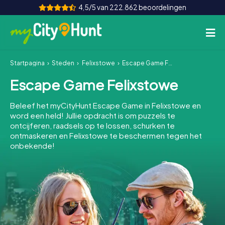
4,5/5 van 222.862 beoordelingen
Startpagina
Steden
Felixstowe
Escape Game Felixstowe
Hoe het werkt
Escape Game Felixstowe
Steden
Beleef het myCityHunt Escape Game in Felixstowe en
Tours
word een held! Jullie opdracht is om puzzels te
ontcijferen, raadsels op te lossen, schurken te
ontmaskeren en Felixstowe te beschermen tegen het
Teamevenement
onbekende!
Tickets
INT
AT
CH
DE
ES
FR
UK
IE
IT
NL