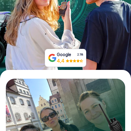
Boek tickets
Koop cadeaubonnen
Google
2.118
4,4