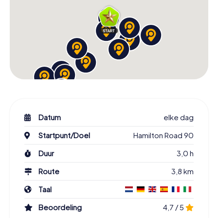
Datum
elke dag
Startpunt/Doel
Hamilton Road 90
Duur
3,0 h
Route
3,8 km
Taal
Beoordeling
4,7 / 5