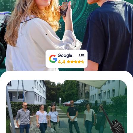
Boek tickets
Koop cadeaubonnen
Google
2.118
4,4