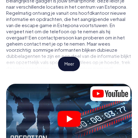
belangrijkste gadget is jouw smartphone: deze leidt je
naar verschillende locaties in het centrum van Estepona.
Regelmatig ontvang je vanuit ons hoofdkantoor nieuwe
informatie en opdrachten, die het aangrijpende verhaal
van de escape game in Estepona voortstuwen. En
vergeet niet om de telefoon op te nemen als hij
overgaat! Een contactpersoon kan proberen om in het
geheim contact met je op te nemen. Maar wees
voorzichtig: sommige informanten blijken dubieuze
dubbelagenten te zijn en een deel van de informatie blijkt
een opzettelijk vals spoor te zijn. Wees op je hoede, trek
Meer
de juiste conclusies en vooral: vertrouw niemand!
Anders dan in een klassieke escaperoom in Estepona zit
je niet opgesloten in een kamer waaruit je jezelf binnen
een bepaald tijdvenster moet bevrijden. Met deze
speurtocht met een smartphone wordt heel Estepona
jouw speelveld! De technische voorwaarden voor jouw
avontuur in Estepona zijn een smartphone en toegang tot
het mobiel internet. Met één klik krijg jij toegang tot onze
app. Je hoeft niets te installeren om door interactieve
video's, lastige minigames of andere functies in de actie
te worden getrokken.