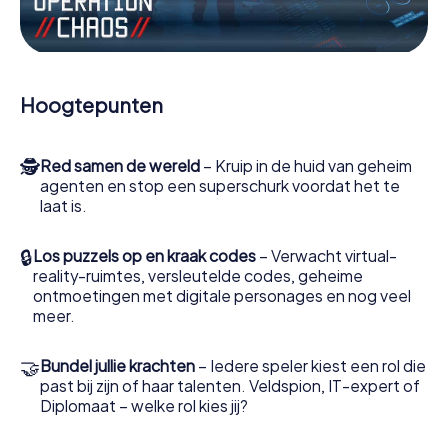
Werk samen als een team, onderschep vijandige
spionnen en lok de handlangers van de schurk naar je toe.
In deze escape game Estepona moeten jij en jouw team
excelleren om de slechteriken te stoppen. In
Hoogtepunten
tegenstelling tot James Bond en Co. zullen jouw daden
echter niet verborgen blijven achter de sluier van
geheimhouding rond de geheime dienst: jij vereeuwigt
🕵
Red samen de wereld
– Kruip in de huid van geheim
jezelf en jouw team in de hoogste score van Estepona en
agenten en stop een superschurk voordat het te
krijg toegang tot jouw eigen fotogalerij. De escape game
laat is.
van myCityHunt verandert Estepona in jouw eigen
persoonlijke avonturenspeeltuin. Koop je tickets voor de
wereld van spionage en geheime agenten en verander
🔒
Los puzzels op en kraak codes
– Verwacht virtual-
Estepona in een escaperoom in de buitenlucht!
reality-ruimtes, versleutelde codes, geheime
ontmoetingen met digitale personages en nog veel
meer.
🤝
Bundel jullie krachten
– Iedere speler kiest een rol die
past bij zijn of haar talenten. Veldspion, IT-expert of
Diplomaat – welke rol kies jij?