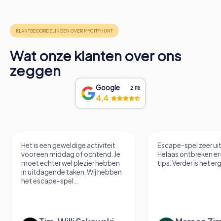
Wat onze klanten over ons
zeggen
Google
2.118
4,4
Het is een geweldige activiteit
Escape-spel zeer u
voor een middag of ochtend. Je
Helaas ontbreken er
moet echter wel plezier hebben
tips. Verder is het erg
in uitdagende taken. Wij hebben
het escape-spel...