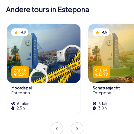
Andere tours in Estepona
4,8
4,5
€ 15,99
€ 15,99
€ 12,99
€ 12,99
Moordspel
Schattenjacht
Estepona
Estepona
6 Talen
6 Talen
2,5 h
3,0 h