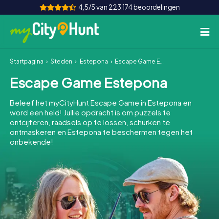
4,5/5 van 223.174 beoordelingen
Startpagina
Steden
Estepona
Escape Game Estepona
Hoe het werkt
Escape Game Estepona
Steden
Beleef het myCityHunt Escape Game in Estepona en
Tours
word een held! Jullie opdracht is om puzzels te
ontcijferen, raadsels op te lossen, schurken te
ontmaskeren en Estepona te beschermen tegen het
Teamevenement
onbekende!
Tickets
INT
AT
CH
DE
ES
FR
UK
IE
IT
NL