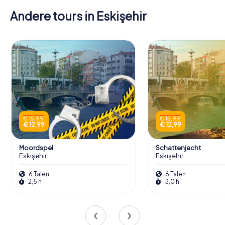
Andere tours in Eskişehir
€ 15,99
€ 15,99
€ 12,99
€ 12,99
Moordspel
Schattenjacht
Eskişehir
Eskişehir
6 Talen
6 Talen
2,5 h
3,0 h