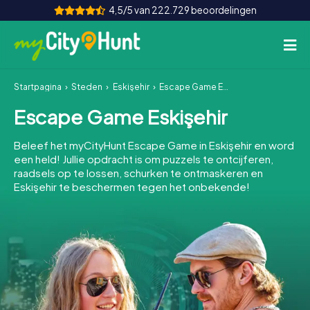
4,5/5 van 222.729 beoordelingen
Startpagina
Steden
Eskişehir
Escape Game Eskişehir
Hoe het werkt
Escape Game Eskişehir
Steden
Beleef het myCityHunt Escape Game in Eskişehir en word
Tours
een held! Jullie opdracht is om puzzels te ontcijferen,
raadsels op te lossen, schurken te ontmaskeren en
Eskişehir te beschermen tegen het onbekende!
Teamevenement
Tickets
INT
AT
CH
DE
ES
FR
UK
IE
IT
NL