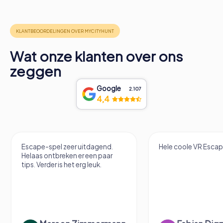
Wat onze klanten over ons
zeggen
Google
2.107
4,4
end.
Hele coole VR Escape Room!
Het was 
paar
te doen 
.
formaat