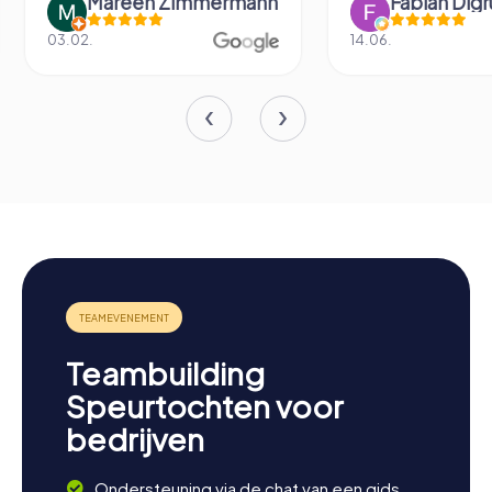
rmann
Fabian Digruber
Fe
14.06.
14.12.
Teambuilding
Speurtochten voor
bedrijven
Ondersteuning via de chat van een gids