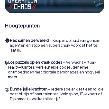
Werk samen als een team, onderschep vijandige
spionnen en lok de handlangers van de schurk naar je toe.
In deze escape game Eskişehir moeten jij en jouw team
excelleren om de slechteriken te stoppen. In
Hoogtepunten
tegenstelling tot James Bond en Co. zullen jouw daden
echter niet verborgen blijven achter de sluier van
geheimhouding rond de geheime dienst: jij vereeuwigt
🕵
Red samen de wereld
– Kruip in de huid van geheim
jezelf en jouw team in de hoogste score van Eskişehir en
agenten en stop een superschurk voordat het te
krijg toegang tot jouw eigen fotogalerij. De escape game
laat is.
van myCityHunt verandert Eskişehir in jouw eigen
persoonlijke avonturenspeeltuin. Koop je tickets voor de
wereld van spionage en geheime agenten en verander
🔒
Los puzzels op en kraak codes
– Verwacht virtual-
Eskişehir in een escaperoom in de buitenlucht!
reality-ruimtes, versleutelde codes, geheime
ontmoetingen met digitale personages en nog veel
meer.
🤝
Bundel jullie krachten
– Iedere speler kiest een rol die
past bij zijn of haar talenten. Veldspion, IT-expert of
Diplomaat – welke rol kies jij?