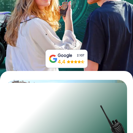
Boek tickets
Koop cadeaubonnen
Google
2.107
4,4