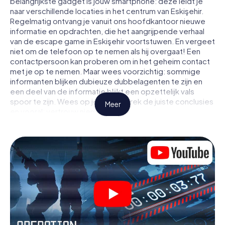
belangrijkste gadget is jouw smartphone: deze leidt je
naar verschillende locaties in het centrum van Eskişehir.
Regelmatig ontvang je vanuit ons hoofdkantoor nieuwe
informatie en opdrachten, die het aangrijpende verhaal
van de escape game in Eskişehir voortstuwen. En vergeet
niet om de telefoon op te nemen als hij overgaat! Een
contactpersoon kan proberen om in het geheim contact
met je op te nemen. Maar wees voorzichtig: sommige
informanten blijken dubieuze dubbelagenten te zijn en
een deel van de informatie blijkt een opzettelijk vals
spoor te zijn. Wees op je hoede, trek de juiste conclusies
Meer
en vooral: vertrouw niemand!
Anders dan in een klassieke escaperoom in Eskişehir zit je
niet opgesloten in een kamer waaruit je jezelf binnen een
bepaald tijdvenster moet bevrijden. Met deze
speurtocht met een smartphone wordt heel Eskişehir
jouw speelveld! De technische voorwaarden voor jouw
avontuur in Eskişehir zijn een smartphone en toegang tot
het mobiel internet. Met één klik krijg jij toegang tot onze
app. Je hoeft niets te installeren om door interactieve
video's, lastige minigames of andere functies in de actie
te worden getrokken.