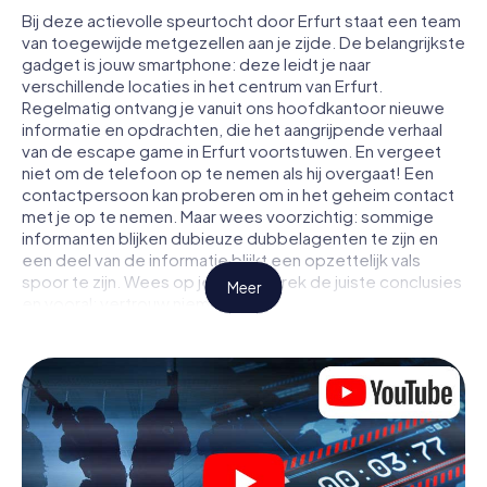
Bij deze actievolle speurtocht door Erfurt staat een team
van toegewijde metgezellen aan je zijde. De belangrijkste
gadget is jouw smartphone: deze leidt je naar
verschillende locaties in het centrum van Erfurt.
Regelmatig ontvang je vanuit ons hoofdkantoor nieuwe
informatie en opdrachten, die het aangrijpende verhaal
van de escape game in Erfurt voortstuwen. En vergeet
niet om de telefoon op te nemen als hij overgaat! Een
contactpersoon kan proberen om in het geheim contact
met je op te nemen. Maar wees voorzichtig: sommige
informanten blijken dubieuze dubbelagenten te zijn en
een deel van de informatie blijkt een opzettelijk vals
spoor te zijn. Wees op je hoede, trek de juiste conclusies
Meer
en vooral: vertrouw niemand!
Anders dan in een klassieke escaperoom in Erfurt zit je
niet opgesloten in een kamer waaruit je jezelf binnen een
bepaald tijdvenster moet bevrijden. Met deze
speurtocht met een smartphone wordt heel Erfurt jouw
speelveld! De technische voorwaarden voor jouw
avontuur in Erfurt zijn een smartphone en toegang tot het
mobiel internet. Met één klik krijg jij toegang tot onze app.