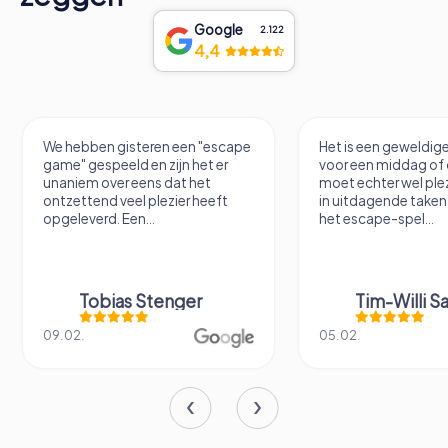
Google
2.122
4,4
We hebben gisteren een "escape
Het is een geweldige
game" gespeeld en zijn het er
voor een middag of 
unaniem over eens dat het
moet echter wel ple
ontzettend veel plezier heeft
in uitdagende taken
opgeleverd. Een...
het escape-spel...
Tobias Stenger
Tim-Willi S
09.02.
05.02.