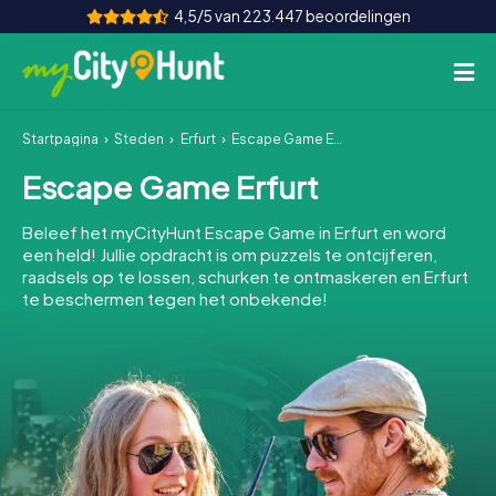
4,5/5 van 223.447 beoordelingen
Startpagina
Steden
Erfurt
Escape Game Erfurt
Hoe het werkt
Escape Game Erfurt
Steden
Beleef het myCityHunt Escape Game in Erfurt en word
Tours
een held! Jullie opdracht is om puzzels te ontcijferen,
raadsels op te lossen, schurken te ontmaskeren en Erfurt
te beschermen tegen het onbekende!
Teamevenement
Tickets
INT
AT
CH
DE
ES
FR
UK
IE
IT
NL