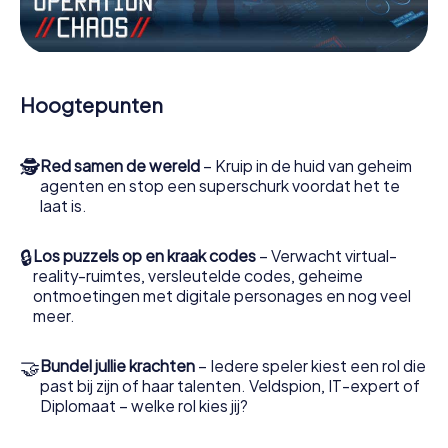
Werk samen als een team, onderschep vijandige
spionnen en lok de handlangers van de schurk naar je toe.
In deze escape game Ellingen moeten jij en jouw team
excelleren om de slechteriken te stoppen. In
Hoogtepunten
tegenstelling tot James Bond en Co. zullen jouw daden
echter niet verborgen blijven achter de sluier van
geheimhouding rond de geheime dienst: jij vereeuwigt
🕵
Red samen de wereld
– Kruip in de huid van geheim
jezelf en jouw team in de hoogste score van Ellingen en
agenten en stop een superschurk voordat het te
krijg toegang tot jouw eigen fotogalerij. De escape game
laat is.
van myCityHunt verandert Ellingen in jouw eigen
persoonlijke avonturenspeeltuin. Koop je tickets voor de
wereld van spionage en geheime agenten en verander
🔒
Los puzzels op en kraak codes
– Verwacht virtual-
Ellingen in een escaperoom in de buitenlucht!
reality-ruimtes, versleutelde codes, geheime
ontmoetingen met digitale personages en nog veel
meer.
🤝
Bundel jullie krachten
– Iedere speler kiest een rol die
past bij zijn of haar talenten. Veldspion, IT-expert of
Diplomaat – welke rol kies jij?