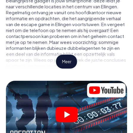
belangrijkste gadget is jouw smartphone: deze leidt je
naar verschillende locaties in het centrum van Ellingen.
Regelmatig ontvang je vanuit ons hoofdkantoor nieuwe
informatie en opdrachten, die het aangrijpende verhaal
van de escape game in Ellingen voortstuwen. En vergeet
niet om de telefoon op te nemen als hij overgaat! Een
contactpersoon kan proberen om in het geheim contact
met je op te nemen. Maar wees voorzichtig: sommige
informanten blijken dubieuze dubbelagenten te zijn en
een deel van de informatie blijkt een opzettelijk vals
spoor te zijn. Wees op je hoede, trek de juiste conclusies
Meer
en vooral: vertrouw niemand!
Anders dan in een klassieke escaperoom in Ellingen zit je
niet opgesloten in een kamer waaruit je jezelf binnen een
bepaald tijdvenster moet bevrijden. Met deze
speurtocht met een smartphone wordt heel Ellingen jouw
speelveld! De technische voorwaarden voor jouw
avontuur in Ellingen zijn een smartphone en toegang tot
het mobiel internet. Met één klik krijg jij toegang tot onze
app. Je hoeft niets te installeren om door interactieve
video's, lastige minigames of andere functies in de actie
te worden getrokken.