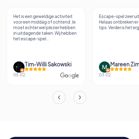
Escape-spel zeer uitdagend.
Hele coole VR Esca
Helaas ontbreken er een paar
tips. Verder is het erg leuk.
Mareen Zimmermann
Fabian Dig
03.02.
14.06.