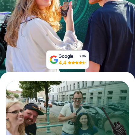
Boek tickets
Koop cadeaubonnen
Google
2.118
4,4