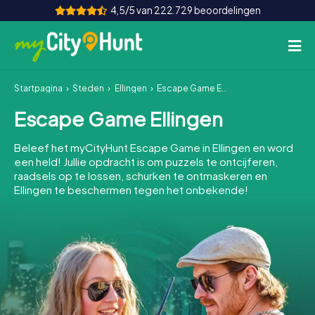
4,5/5 van 222.729 beoordelingen
Startpagina
Steden
Ellingen
Escape Game Ellingen
Hoe het werkt
Escape Game Ellingen
Steden
Beleef het myCityHunt Escape Game in Ellingen en word
Tours
een held! Jullie opdracht is om puzzels te ontcijferen,
raadsels op te lossen, schurken te ontmaskeren en
Ellingen te beschermen tegen het onbekende!
Teamevenement
Tickets
INT
AT
CH
DE
ES
FR
UK
IE
IT
NL