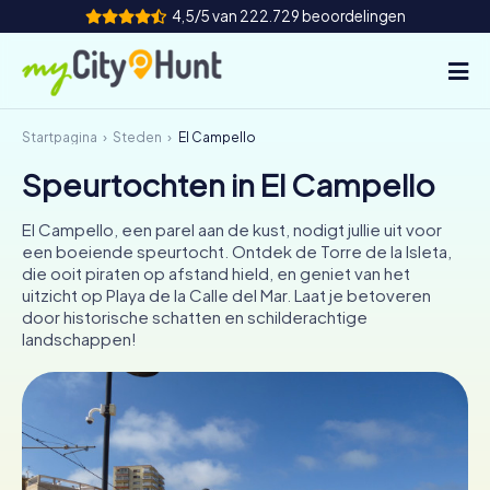
4,5/5 van 222.729 beoordelingen
Startpagina
Steden
El Campello
Hoe het werkt
Speurtochten in El Campello
Steden
El Campello, een parel aan de kust, nodigt jullie uit voor
Tours
een boeiende speurtocht. Ontdek de Torre de la Isleta,
die ooit piraten op afstand hield, en geniet van het
uitzicht op Playa de la Calle del Mar. Laat je betoveren
Teamevenement
door historische schatten en schilderachtige
landschappen!
Tickets
INT
AT
CH
DE
ES
FR
UK
IE
IT
NL