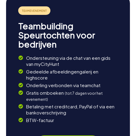
promenade biedt je de mogelijkheid om het
adembenemende kustlandschap in volle glorie te
ervaren. Of je kunt ontspannen in een van de gezellige
cafés en het stadsleven gadeslaan. Als je meer wilt
Teambuilding
weten over de lokale cultuur, is een bezoek aan de
nabijgelegen stad Alicante de moeite waard, met zijn
Speurtochten voor
historische gebouwen en levendige straten. Laat je
bedrijven
betoveren door de diversiteit en charme van El Campello
en beleef onvergetelijke momenten tijdens je
myCityHunt speurtochten.
Ondersteuning via de chat van een gids
van myCityHunt
Gedeelde afbeeldingengalerij en
highscore
Onderling verbonden via teamchat
Gratis omboeken
(tot 7 dagen voor het
evenement)
Betaling met creditcard, PayPal of via een
bankoverschrijving
BTW-factuur