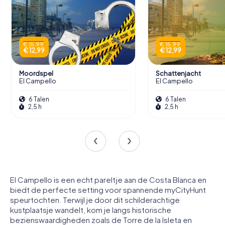
€ 15,99
€ 15,99
€ 12,99
€ 12,99
Moordspel
Schattenjacht
El Campello
El Campello
6 Talen
6 Talen
2,5 h
2,5 h
El Campello is een echt pareltje aan de Costa Blanca en
biedt de perfecte setting voor spannende myCityHunt
speurtochten. Terwijl je door dit schilderachtige
kustplaatsje wandelt, kom je langs historische
bezienswaardigheden zoals de Torre de la Isleta en