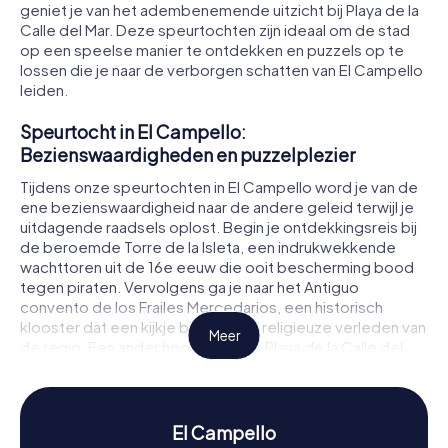
geniet je van het adembenemende uitzicht bij Playa de la
Calle del Mar. Deze speurtochten zijn ideaal om de stad
op een speelse manier te ontdekken en puzzels op te
lossen die je naar de verborgen schatten van El Campello
leiden.
Speurtocht in El Campello:
Bezienswaardigheden en puzzelplezier
Tijdens onze speurtochten in El Campello word je van de
ene bezienswaardigheid naar de andere geleid terwijl je
uitdagende raadsels oplost. Begin je ontdekkingsreis bij
de beroemde Torre de la Isleta, een indrukwekkende
wachttoren uit de 16e eeuw die ooit bescherming bood
tegen piraten. Vervolgens ga je naar het Antiguo
convento de los Frailes Mercedarios, een historisch
klooster dat een kijkje biedt in het religieuze verleden van
Meer
de regio. Een ander hoogtepunt is Playa de la Calle del
Mar, waar je niet alleen van de zon en de zee kunt
genieten, maar ook spannende opdrachten kunt
voltooien. Elke halte op je speurtocht in El Campello
onthult nieuwe geheimen en boeiende verhalen.
El Campello