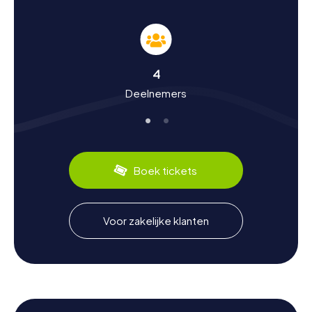
Ontdek geschiedenis en cultuur tijdens de
speurtocht in El Campello
De speurtochten in El Campello zijn niet alleen een
avontuur, maar ook een reis door de rijke geschiedenis en
4
cultuur van de stad. El Campello heeft een lange en
Deelnemers
fascinerende geschiedenis die teruggaat tot de tijd van
de Iberiërs. Door de eeuwen heen is de stad beïnvloed
door verschillende culturen, waaronder de Romeinen en
de Moren. Tijdens je speurtocht leer je meer over dit
spannende verleden en ontdek je interessante feiten,
zoals het belang van de visserij voor de lokale economie.
Boek tickets
Ook kun je tijdens een tussenstop in een van de vele
charmante restaurants genieten van de culinaire
specialiteiten van de regio, zoals de beroemde paella en
verse zeevruchten.
Voor zakelijke klanten
Ervaringen na de speurtocht in El Campello
Na een spannende speurtocht in El Campello kun je de
omgeving verder verkennen en genieten van de
schoonheid van de Costa Blanca. Een wandeling langs de