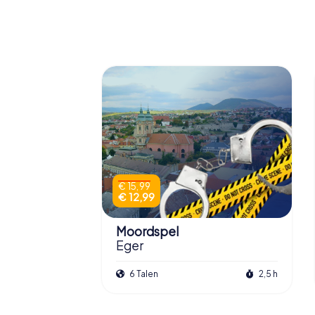
€ 15,99
€ 12,99
Moordspel
Eger
6 Talen
2,5 h