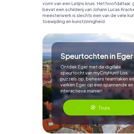
vorm van een Latijns kruis. Het hoofdaltaa
bevat een schilderij van Johann Lucas Kracke
meesterwerk is slechts een van de vele kun
toewijding en kunstzinnigheid.
Speurtochten in Eger
Ontdek Eger met de digitale
speurtocht van myCityHunt! Los
puzzels op, beheers teamtaken e
verken Eger op een spannende en
interactieve manier!
Tours