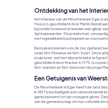
Ontdekking van het Interie
Het interieur van de Minoritenkerk Eger is e
fresco's geschilderd door Martin Reindl aan
bijzonder boeiend en bieden een glimp van
tijd inspireerden. De preekstoel, vervaar
met ingewikkeld houtsnijwerk en stucmarme
Bezoekers kunnen ook de zes zijaltaren bew
zoals Sint-Florianus en Sint-Jozef. Deze altar
sculpturen, wat het rijke artistieke erfgoed
geschilderd door Kracker in 1775, is voora
Sint-Joachim en Sint-Anna met de jonge Mar
Een Getuigenis van Weers
De Minoritenkerk in Eger heeft de tand des
In 1827 beschadigde een verwoestende bra
gerestaureerd tot zijn vroegere glorie. De
van de gemeenschap om hun culturele en r