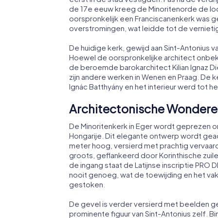
de 17e eeuw kreeg de Minoritenorde de l
oorspronkelijk een Franciscanenkerk was g
overstromingen, wat leidde tot de verniet
De huidige kerk, gewijd aan Sint-Antonius 
Hoewel de oorspronkelijke architect onbe
de beroemde barokarchitect Kilian Ignaz D
zijn andere werken in Wenen en Praag. De ke
Ignác Batthyány en het interieur werd tot 
Architectonische Wonder
De Minoritenkerk in Eger wordt geprezen om 
Hongarije. Dit elegante ontwerp wordt ge
meter hoog, versierd met prachtig vervaard
groots, geflankeerd door Korinthische zuile
de ingang staat de Latijnse inscriptie PR
nooit genoeg, wat de toewijding en het vak
gestoken.
De gevel is verder versierd met beelden
prominente figuur van Sint-Antonius zelf. B