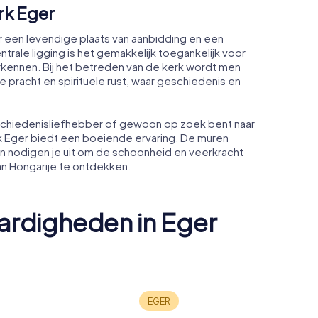
rk Eger
r een levendige plaats van aanbidding en een
ntrale ligging is het gemakkelijk toegankelijk voor
rkennen. Bij het betreden van de kerk wordt men
pracht en spirituele rust, waar geschiedenis en
eschiedenisliefhebber of gewoon op zoek bent naar
k Eger biedt een boeiende ervaring. De muren
 nodigen je uit om de schoonheid en veerkracht
van Hongarije te ontdekken.
rdigheden in Eger
ale von
Egri Road
Egri minaret
Múzeum