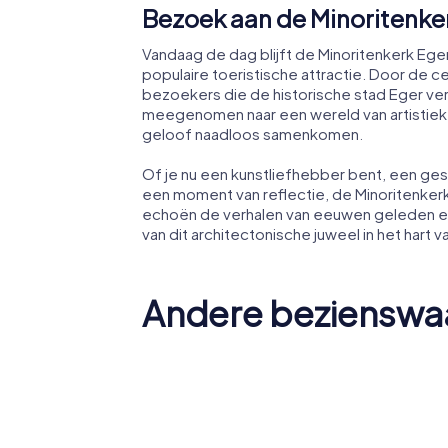
Bezoek aan de Minoritenke
Vandaag de dag blijft de Minoritenkerk Ege
populaire toeristische attractie. Door de ce
bezoekers die de historische stad Eger ve
meegenomen naar een wereld van artistieke 
geloof naadloos samenkomen.
Of je nu een kunstliefhebber bent, een g
een moment van reflectie, de Minoritenker
echoën de verhalen van eeuwen geleden en
van dit architectonische juweel in het hart 
Andere bezienswaa
Kathedr
Castle of Eger
Eger