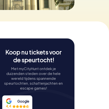
Koop nu tickets voor
de speurtocht!
Met myCityHunt ontdek je
duizenden steden over de hele
wereld tijdens spannende
speurtochten, schattenjachten en
escape games!
Google
4,4