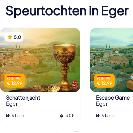
Speurtochten in Eger
5,0
€ 15,99
€ 15,99
€ 12,99
€ 12,99
Schattenjacht
Escape Game
Eger
Eger
6 Talen
3,0 h
6 Talen