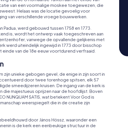
ocatie van een voormalige moskee toegewezen, die
eweest. Helaas was de locatie gevoelig voor
iging van verschillende vroege bouwwerken.
van Padua, werd gebouwd tussen 1758 en 1773.
kend is, wordt het ontwerp vaak toegeschreven aan
ientzenhofer, vanwege de opvallende gelijkenis met
rk werd uiteindelijk ingewijd in 1773 door bisschop
het einde van de 18e eeuw voortdurend verfraaid.
en
zijn unieke gebogen gevel, de enige in zijn soort in
accentueerd door twee torenhoge spitsen, elk 57
igde smeedijzeren kruisen. De ingang van de kerk is
n die majestueus oprijzen naar de hoofdlijst. Boven
O DEO NUNQUAM SATIS, wat betekent Voor God is
manschap weerspiegelt die in de creatie zijn
 gebeeldhouwd door János Hössz, waaronder een
innenin is de kerk een eenbeukige structuur in de