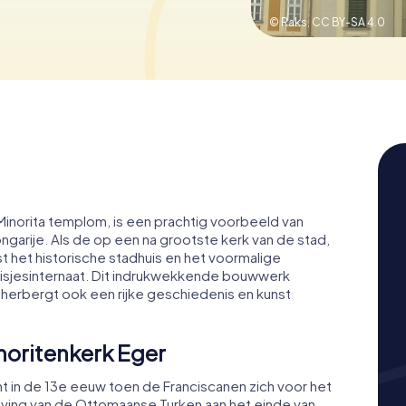
© Raks,
CC BY-SA 4.0
 Minorita templom, is een prachtig voorbeeld van
ongarije. Als de op een na grootste kerk van de stad,
ast het historische stadhuis en het voormalige
eisjesinternaat. Dit indrukwekkende bouwwerk
 herbergt ook een rijke geschiedenis en kunst
noritenkerk Eger
nt in de 13e eeuw toen de Franciscanen zich voor het
ijving van de Ottomaanse Turken aan het einde van