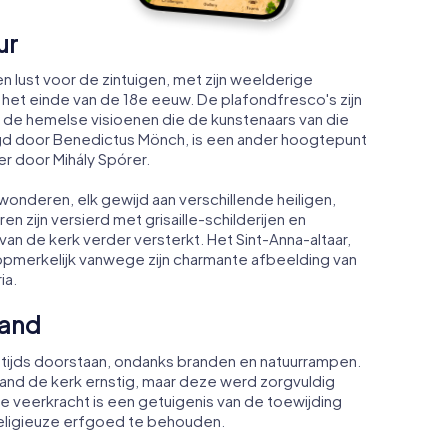
ur
en lust voor de zintuigen, met zijn weelderige
 het einde van de 18e eeuw. De plafondfresco's zijn
 de hemelse visioenen die de kunstenaars van die
digd door Benedictus Mönch, is een ander hoogtepunt
r door Mihály Spórer.
onderen, elk gewijd aan verschillende heiligen,
en zijn versierd met grisaille-schilderijen en
 van de kerk verder versterkt. Het Sint-Anna-altaar,
l opmerkelijk vanwege zijn charmante afbeelding van
ia.
tand
 tijds doorstaan, ondanks branden en natuurrampen.
nd de kerk ernstig, maar deze werd zorgvuldig
ze veerkracht is een getuigenis van de toewijding
eligieuze erfgoed te behouden.