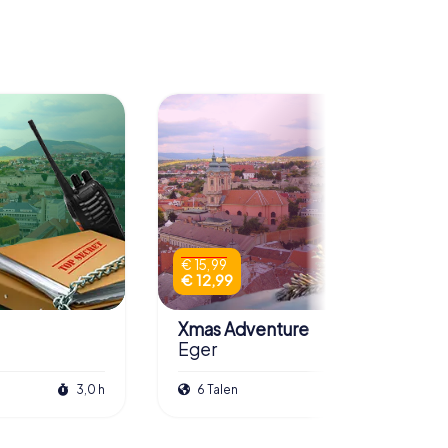
€ 15,99
€ 12,99
Xmas Adventure
Eger
3,0 h
6 Talen
2,5 h