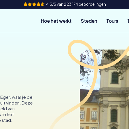
4,5/5 van 223.174 beoordelingen
Hoe het werkt
Steden
Tours
Eger, waar je de
ult vinden. Deze
eld van
van het
 stad.