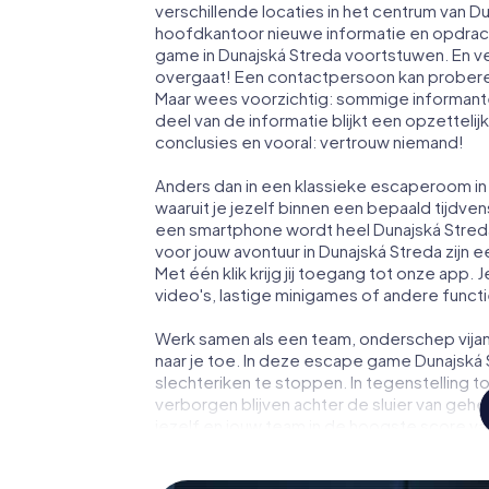
verschillende locaties in het centrum van D
hoofdkantoor nieuwe informatie en opdrach
game in Dunajská Streda voortstuwen. En ve
overgaat! Een contactpersoon kan probere
Maar wees voorzichtig: sommige informante
deel van de informatie blijkt een opzettelijk
conclusies en vooral: vertrouw niemand!
Anders dan in een klassieke escaperoom in 
waaruit je jezelf binnen een bepaald tijdv
een smartphone wordt heel Dunajská Stred
voor jouw avontuur in Dunajská Streda zijn 
Met één klik krijg jij toegang tot onze app. 
video's, lastige minigames of andere funct
Werk samen als een team, onderschep vijan
naar je toe. In deze escape game Dunajská 
slechteriken te stoppen. In tegenstelling t
verborgen blijven achter de sluier van geh
jezelf en jouw team in de hoogste score va
fotogalerij. De escape game van myCityHun
persoonlijke avonturenspeeltuin. Koop je 