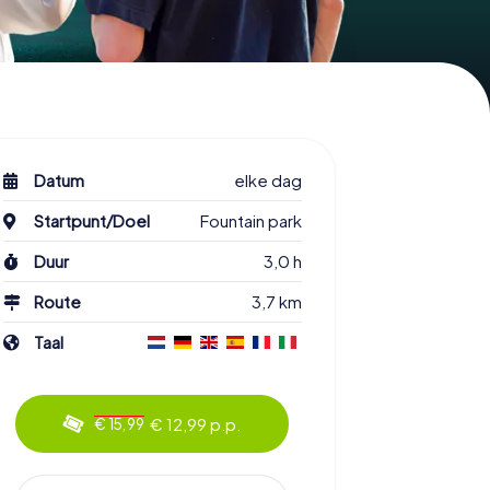
Datum
elke dag
Startpunt/Doel
Fountain park
Duur
3,0 h
Route
3,7 km
Taal
€ 12,99 p.p.
€ 15,99