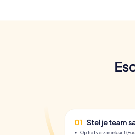
Esc
01
Stel je team 
Op het verzamelpunt (Fou