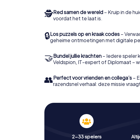
🕵
Red samen de wereld
– Kruip in de h
voordat het te laat is.
🔒
Los puzzels op en kraak codes
– Verwac
geheime ontmoetingen met digitale pe
🤝
Bundel jullie krachten
– Iedere speler ki
Veldspion, IT-expert of Diplomaat – welk
👥
Perfect voor vrienden en collega’s
– E
razendsnel verhaal: deze missie vraagt 
2-33 spelers
Alti