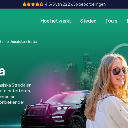
4,5/5 van 222.656 beoordelingen
Hoe het werkt
Steden
Tours
Game Dunajská Streda
a
ajská Streda en
 te ontcijferen,
keren en
 onbekende!