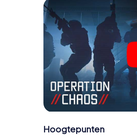
agenten en verander Dunajská Streda in ee
Hoogtepunten