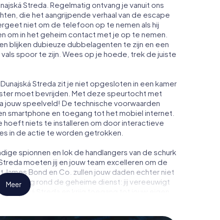
unajská Streda. Regelmatig ontvang je vanuit ons
ten, die het aangrijpende verhaal van de escape
rgeet niet om de telefoon op te nemen als hij
n om in het geheim contact met je op te nemen.
n blijken dubieuze dubbelagenten te zijn en een
 vals spoor te zijn. Wees op je hoede, trek de juiste
Dunajská Streda zit je niet opgesloten in een kamer
enster moet bevrijden. Met deze speurtocht met
a jouw speelveld! De technische voorwaarden
een smartphone en toegang tot het mobiel internet.
Je hoeft niets te installeren om door interactieve
ies in de actie te worden getrokken.
dige spionnen en lok de handlangers van de schurk
Streda moeten jij en jouw team excelleren om de
ot James Bond en Co. zullen jouw daden echter niet
eimhouding rond de geheime dienst: jij vereeuwigt
Meer
n Dunajská Streda en krijg toegang tot jouw eigen
t verandert Dunajská Streda in jouw eigen
tickets voor de wereld van spionage en geheime