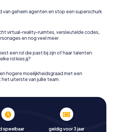
uid van geheim agenten en stop een superschurk
ht virtual-reality-ruimtes, versleutelde codes,
rsonages en nog veel meer.
est een rol die past bij zijn of haar talenten.
e rol kies jij?
en hogere moeilijkheidsgraad met een
het uiterste van jullie team.
jd speelbaar
geldig voor 3 jaar