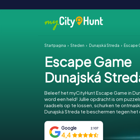
Startpagina
Steden
Dunajská Streda
Escape 
Escape Game
Dunajská Stred
Beleef het myCityHunt Escape Game in Dun
word een held! Jullie opdracht is om puzzels
raadsels op te lossen, schurken te ontmas
Dunajská Streda te beschermen tegen het
Google
2.107
4,4