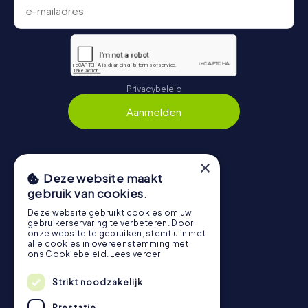
Privacybeleid
Aanmelden
×
Navigatie
Deze website maakt
gebruik van cookies.
Tickets
Deze website gebruikt cookies om uw
Cadeaubonnenshop
gebruikerservaring te verbeteren. Door
onze website te gebruiken, stemt u in met
Explorer Blog
alle cookies in overeenstemming met
ons Cookiebeleid.
Lees verder
Beoordelingen over myCityHunt
Contact
Strikt noodzakelijk
Privacybeleid
Prestatie