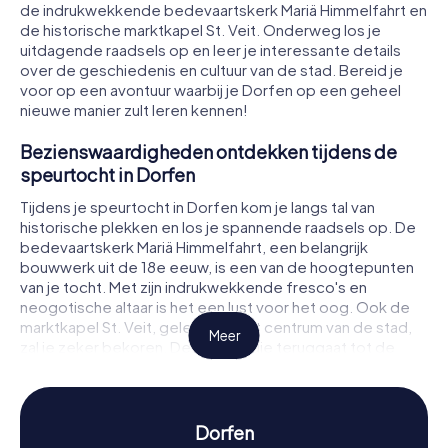
de indrukwekkende bedevaartskerk Mariä Himmelfahrt en
de historische marktkapel St. Veit. Onderweg los je
uitdagende raadsels op en leer je interessante details
over de geschiedenis en cultuur van de stad. Bereid je
voor op een avontuur waarbij je Dorfen op een geheel
nieuwe manier zult leren kennen!
Bezienswaardigheden ontdekken tijdens de
speurtocht in Dorfen
Tijdens je speurtocht in Dorfen kom je langs tal van
historische plekken en los je spannende raadsels op. De
bedevaartskerk Mariä Himmelfahrt, een belangrijk
bouwwerk uit de 18e eeuw, is een van de hoogtepunten
van je tocht. Met zijn indrukwekkende fresco's en
neogotische altaar is het een lust voor het oog. Ook de
marktkapel St. Veit, gelegen in het centrum van de stad,
Meer
zal je zeker bekoren. Deze kerk, die teruggaat tot de
middeleeuwen, is een ander hoogtepunt van je
speurtocht. Vergeet ook niet de Schulterwundenkapel,
een klein maar zeer betekenisvol heiligdom dat je zal
betoveren met zijn serene sfeer.
Dorfen