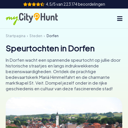
4,5/5 van 223.174 beoordelingen
Startpagina
Steden
Dorfen
Hoe het werkt
Speurtochten in Dorfen
Steden
In Dorfen wacht een spannende speurtocht op jullie door
Tours
historische straatjes en langs indrukwekkende
bezienswaardigheden. Ontdek de prachtige
bedevaartskerk Mariä Himmelfahrt en de charmante
Teamevenement
marktkapel St. Veit. Dompel jezelf onder in de rijke
geschiedenis en cultuur van deze fascinerende stad!
Tickets
INT
AT
CH
DE
ES
FR
UK
IE
IT
NL