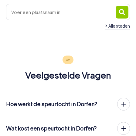
Alle steden
Markt
Taufkirchen
Erding
Schwaben
4 tours
4 tours
4 tours
beschikbaar
beschikbaar
beschikbaar
4,3
4,4
Veelgestelde Vragen
Hoe werkt de speurtocht in Dorfen?
Met myCityHunt wordt Dorfen jouw speelveld! Het enige
dat jij nodig hebt, is een ticketcode en een mobiele
telefoon met internetverbinding.
Wat kost een speurtocht in Dorfen?
Op de gewenste datum verzamel je jouw team in Dorfen.
De prijs voor een speurtocht in Dorfen is
12,99 € per