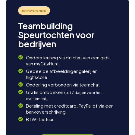
voor wandelingen en fietstochten. Bezoek ook de
Hemadlenzn-parade, een uniek evenement dat sinds 1891
op de donderdag voor carnaval plaatsvindt, waarbij de
inwoners van Dorfen in witte nachtjaponnen door de
Teambuilding
straten trekken. Deze parade is een echt hoogtepunt en
toont de levendige traditie en gemeenschapszin van de
Speurtochten voor
stad. Sluit de dag af met een gezellig diner in een van de
bedrijven
vele herbergen en geniet van de Beierse gastvrijheid.
Ondersteuning via de chat van een gids
van myCityHunt
Gedeelde afbeeldingengalerij en
highscore
Onderling verbonden via teamchat
Gratis omboeken
(tot 7 dagen voor het
evenement)
Betaling met creditcard, PayPal of via een
bankoverschrijving
BTW-factuur