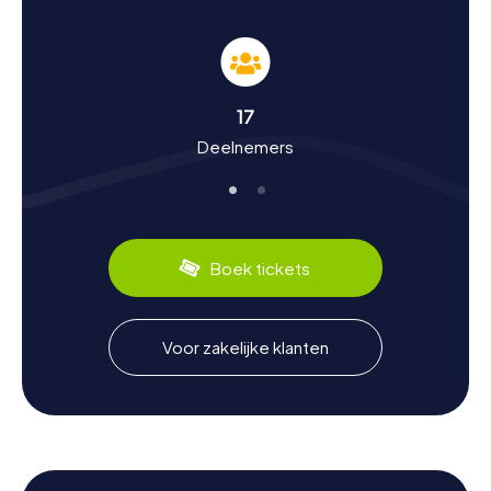
Geschiedenis en cultuur beleven tijdens de
speurtocht in Dorfen
De myCityHunt speurtochten in Dorfen bieden je de kans
om diep in de geschiedenis en cultuur van de stad te
17
duiken. Dorfen werd voor het eerst vermeld in 773 en
Deelnemers
heeft sindsdien een bewogen geschiedenis
doorgemaakt. Wist je dat Dorfen in de 17e en 18e eeuw
een van de meest bezochte bedevaartsoorden in Zuid-
Beieren was? Of dat de zogenaamde Bieroorlog van 1910
de stad op stelten zette? Tijdens onze speurtochten
kom je al deze spannende details te weten en nog veel
Boek tickets
meer. Bovendien kun je lokale culinaire specialiteiten
zoals het Dorfener bier proeven, dat een lange traditie in
de stad heeft.
Voor zakelijke klanten
Na de speurtocht in Dorfen de omgeving
verkennen
Na je speurtocht in Dorfen kun je de schilderachtige
omgeving van de stad verder verkennen. Het Isental en
de omliggende heuvels bieden tal van mogelijkheden