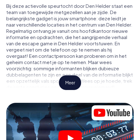
Bij deze actievolle speurtocht door Den Helder staat een
team van toegewijde metgezellen aan je zijde. De
belangrijkste gadget is jouw smartphone: deze leidt je
naar verschillende locaties in het centrum van Den Helder.
Regelmatig ontvang je vanuit ons hoofdkantoor nieuwe
informatie en opdrachten, die het aangrijpende verhaal
van de escape game in Den Helder voortstuwen. En
vergeet niet om de telefoon op te nemen als hij
overgaat! Een contactpersoon kan proberen om in het
geheim contact met je op te nemen. Maar wees
voorzichtig: sommige informanten blijken dubieuze
dubbelagenten te zijn en een deel van de informatie blijkt
een opzettelijk vals spoor te zijn. Wees op je hoede, trek
Meer
de juiste conclusies en vooral: vertrouw niemand!
Anders dan in een klassieke escaperoom in Den Helder zit
je niet opgesloten in een kamer waaruit je jezelf binnen
een bepaald tijdvenster moet bevrijden. Met deze
speurtocht met een smartphone wordt heel Den Helder
jouw speelveld! De technische voorwaarden voor jouw
avontuur in Den Helder zijn een smartphone en toegang
tot het mobiel internet. Met één klik krijg jij toegang tot