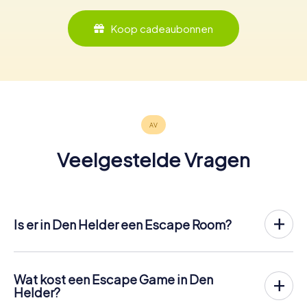
Koop cadeaubonnen
Veelgestelde Vragen
Is er in Den Helder een Escape Room?
Het is nu mogelijk om in Den Helder een Escape Game in
de buitenlucht te spelen!
In tegenstelling tot een klassieke Escape Room, waar
Wat kost een Escape Game in Den
spelers in een kleine kamer worden opgesloten, vindt de
Helder?
Escape Game van myCityHunt in Den Helder plaats in de
Een indoor Escape Room in Den Helder kost meestal