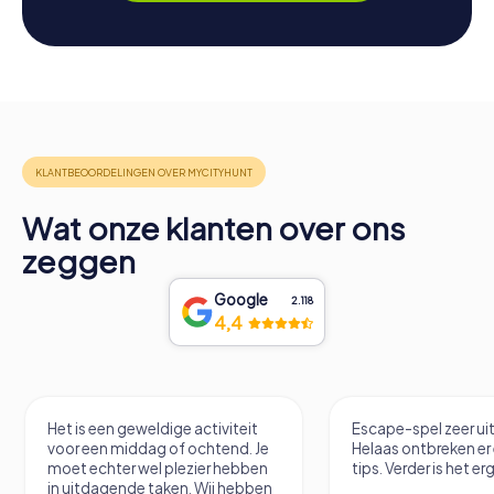
Wat onze klanten over ons
zeggen
Google
2.118
4,4
Het is een geweldige activiteit
Escape-spel zeer u
voor een middag of ochtend. Je
Helaas ontbreken er
moet echter wel plezier hebben
tips. Verder is het erg
in uitdagende taken. Wij hebben