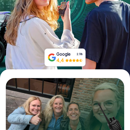
Boek tickets
Koop cadeaubonnen
Google
2.118
4,4