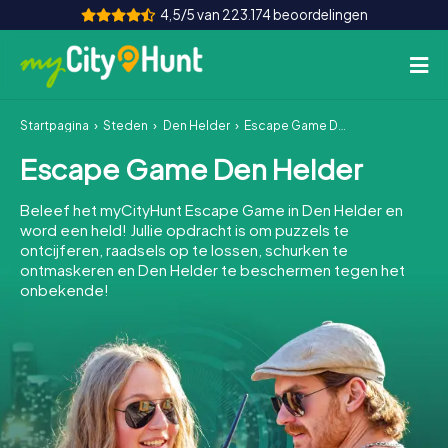
4,5/5 van 223.174 beoordelingen
Startpagina
Steden
Den Helder
Escape Game Den Helder
Hoe het werkt
Escape Game Den Helder
Steden
Beleef het myCityHunt Escape Game in Den Helder en
Tours
word een held! Jullie opdracht is om puzzels te
ontcijferen, raadsels op te lossen, schurken te
ontmaskeren en Den Helder te beschermen tegen het
Teamevenement
onbekende!
Tickets
INT
AT
CH
DE
ES
FR
UK
IE
IT
NL