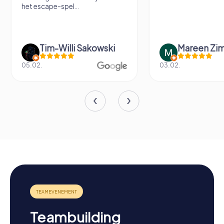
het escape-spel...
Tim-Willi Sakowski
Mareen Zi
05.02.
03.02.
Teambuilding