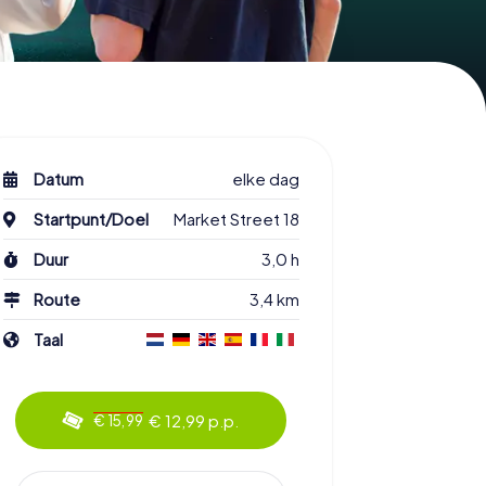
Datum
elke dag
Startpunt/Doel
Market Street 18
Duur
3,0 h
Route
3,4 km
Taal
€ 12,99 p.p.
€ 15,99