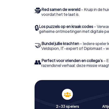
🕵
Red samen de wereld
– Kruip in de h
voordat het te laat is.
🔒
Los puzzels op en kraak codes
– Verwac
geheime ontmoetingen met digitale pe
🤝
Bundel jullie krachten
– Iedere speler ki
Veldspion, IT-expert of Diplomaat – welk
👥
Perfect voor vrienden en collega’s
– E
razendsnel verhaal: deze missie vraagt 
2-33 spelers
Alti