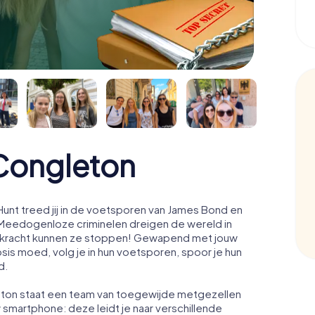
Congleton
nt treed jij in de voetsporen van James Bond en
 Meedogenloze criminelen dreigen de wereld in
ale kracht kunnen ze stoppen! Gewapend met jouw
osis moed, volg je in hun voetsporen, spoor je hun
d.
eton staat een team van toegewijde metgezellen
w smartphone: deze leidt je naar verschillende