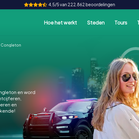
4,5/5 van 222.862 beoordelingen
Hoe het werkt
Steden
Tours
 Congleton
ngleton en word
ntcijferen,
keren en
ekende!