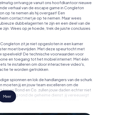
elmatig ontvang je vanuit ons hoofdkantoor nieuwe
pende verhaal van de escape game in Congleton
n op te nemen als hij overgaat! Een
heim contact met je op te nemen. Maar wees
dubieuze dubbelagenten te zijn en een deel van de
te zijn. Wees op je hoede, trek de juiste conclusies
Congleton zit je niet opgesloten in een kamer
enster moet bevrijden. Met deze speurtocht met
w speelveld! De technische voorwaarden voor
hone en toegang tot het mobiel internet. Met één
niets te installeren om door interactieve video's,
 actie te worden getrokken.
dige spionnen en lok de handlangers van de schurk
n moeten jij en jouw team excelleren om de
ot James Bond en Co. zullen jouw daden echter niet
eimhouding rond de geheime dienst: jij vereeuwigt
Meer
n Congleton en krijg toegang tot jouw eigen
t verandert Congleton in jouw eigen persoonlijke
de wereld van spionage en geheime agenten en