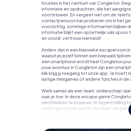
locaties in het centrum van Congleton. Reg
informatie en opdrachten, die het aangrij
voortstuwen. En vergeet niet om de telefoo
contactpersoon kan proberen om in het ge
voorzichtig: sommige informanten blijken 
informatie blijkt een opzettelijk vals spoor 
en vooral: vertrouw niemand!
Anders dan in een klassieke escaperoom in 
waaruit je jezelf binnen een bepaald tijdv
een smartphone wordt heel Congleton jou
jouw avontuur in Congleton zijn een smartp
klik krijg jij toegang tot onze app. Je hoeft 
lastige minigames of andere functies in de
Werk samen als een team, onderschep vijan
naar je toe. In deze escape game Congleto
slechteriken te stoppen. In tegenstelling t
verborgen blijven achter de sluier van geh
jezelf en jouw team in de hoogste score va
fotogalerij. De escape game van myCityHun
avonturenspeeltuin. Koop je tickets voor 