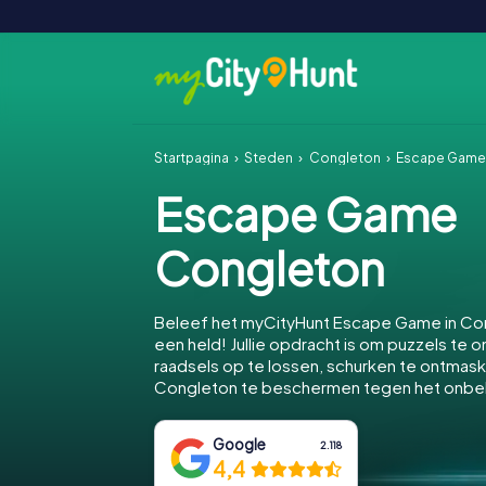
Startpagina
Steden
Congleton
Escape Game
Escape Game
Congleton
Beleef het myCityHunt Escape Game in Co
een held! Jullie opdracht is om puzzels te o
raadsels op te lossen, schurken te ontmas
Congleton te beschermen tegen het onb
Google
2.118
4,4