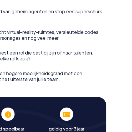
uid van geheim agenten en stop een superschurk
ht virtual-reality-ruimtes, versleutelde codes,
rsonages en nog veel meer.
est een rol die past bij zijn of haar talenten.
e rol kies jij?
en hogere moeilijkheidsgraad met een
het uiterste van jullie team.
jd speelbaar
geldig voor 3 jaar