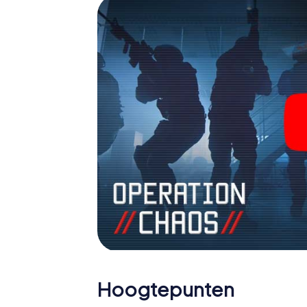
verander Congleton in een escaperoom in d
Hoogtepunten