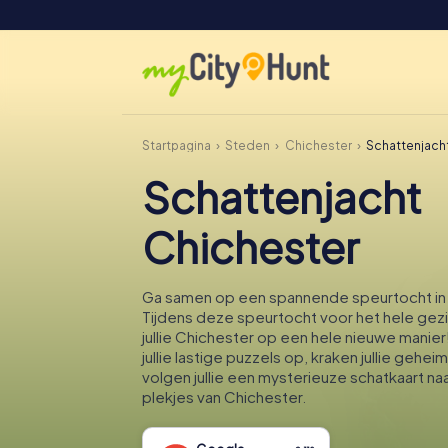
Startpagina
Steden
Chichester
Schattenjach
Schattenjacht
Chichester
Ga samen op een spannende speurtocht in
Tijdens deze speurtocht voor het hele gez
jullie Chichester op een hele nieuwe manie
jullie lastige puzzels op, kraken jullie gehe
volgen jullie een mysterieuze schatkaart n
plekjes van Chichester.