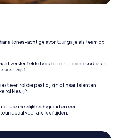
ndiana Jones-achtige avontuur ga je als team op
acht versleutelde berichten, geheime codes en
de weg wijst.
est een rol die past bij zijn of haar talenten.
rol kies jij?
 lagere moeilijkheidsgraad en een
our ideaal voor alle leeftijden.