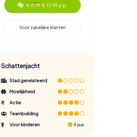
€ 12,99 p.p.
€ 15,99
Voor zakelijke klanten
Schattenjacht
Stad gerelateerd
Moeilijkheid
Actie
Teambuilding
Voor kinderen
8 jaar