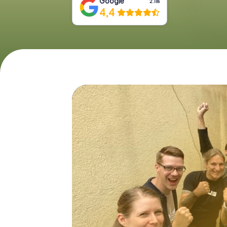
Google
2.118
4,4