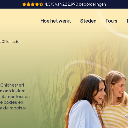
4,5/5 van 222.990 beoordelingen
Hoe het werkt
Steden
Tours
t Chichester
 Chichester!
in ontdekken
r! Samen lossen
ime codes en
aar de mooiste