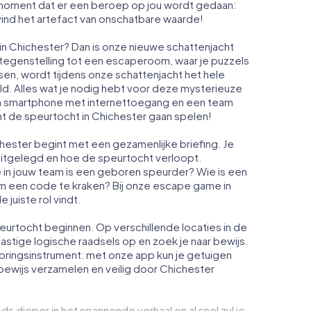
et moment dat er een beroep op jou wordt gedaan:
ind het artefact van onschatbare waarde!
 in Chichester? Dan is onze nieuwe schattenjacht
 tegenstelling tot een escaperoom, waar je puzzels
en, wordt tijdens onze schattenjacht het hele
d. Alles wat je nodig hebt voor deze mysterieuze
een smartphone met internettoegang en een team
t de speurtocht in Chichester gaan spelen!
ester begint met een gezamenlijke briefing. Je
 uitgelegd en hoe de speurtocht verloopt.
 in jouw team is een geboren speurder? Wie is een
 om een code te kraken? Bij onze escape game in
 juiste rol vindt.
eurtocht beginnen. Op verschillende locaties in de
lastige logische raadsels op en zoek je naar bewijs.
oringsinstrument: met onze app kun je getuigen
bewijs verzamelen en veilig door Chichester
ds dieper in het spannende verhaal en al snel zul je