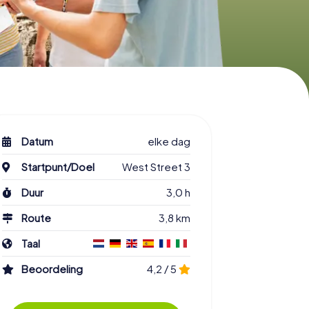
Datum
elke dag
Startpunt/Doel
West Street 3
Duur
3,0 h
Route
3,8 km
Taal
Beoordeling
4,2 / 5