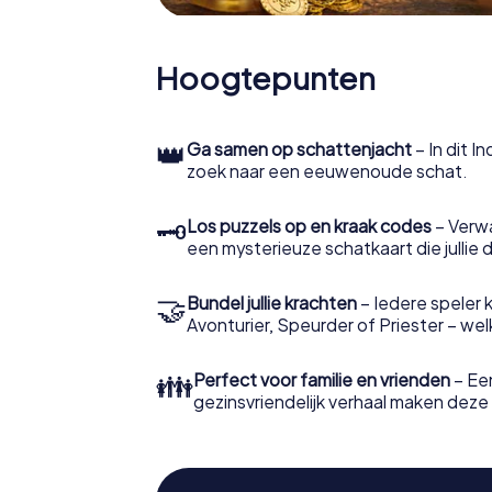
Hoogtepunten
👑
Ga samen op schattenjacht
– In dit I
zoek naar een eeuwenoude schat.
🗝
Los puzzels op en kraak codes
– Verw
een mysterieuze schatkaart die jullie 
🤝
Bundel jullie krachten
– Iedere speler ki
Avonturier, Speurder of Priester – welke 
👪
Perfect voor familie en vrienden
– Een
gezinsvriendelijk verhaal maken deze t