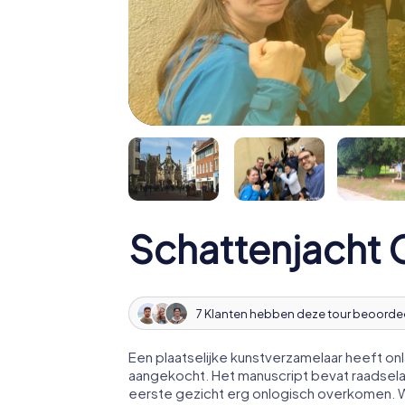
Schattenjacht 
7 Klanten hebben deze tour beoorde
Een plaatselijke kunstverzamelaar heeft o
aangekocht. Het manuscript bevat raadsela
eerste gezicht erg onlogisch overkomen. Wi