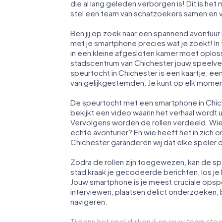
die al lang geleden verborgen is! Dit is h
stel een team van schatzoekers samen en v
Ben jij op zoek naar een spannend avontuur
met je smartphone precies wat je zoekt! In
in een kleine afgesloten kamer moet oploss
stadscentrum van Chichester jouw speelvel
speurtocht in Chichester is een kaartje, 
van gelijkgestemden. Je kunt op elk momen
De speurtocht met een smartphone in Chich
bekijkt een video waarin het verhaal wordt
Vervolgens worden de rollen verdeeld. Wie
echte avonturier? En wie heeft het in zich
Chichester garanderen wij dat elke speler de
Zodra de rollen zijn toegewezen, kan de sp
stad kraak je gecodeerde berichten, los je 
Jouw smartphone is je meest cruciale opsp
interviewen, plaatsen delict onderzoeken, 
navigeren.
Tijdens het spel duiken jij en jouw team stee