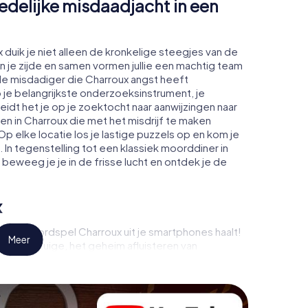
edelijke misdaadjacht in een
 duik je niet alleen de kronkelige steegjes van de
an je zijde en samen vormen jullie een machtig team
e misdadiger die Charroux angst heeft
 je belangrijkste onderzoeksinstrument, je
idt het je op je zoektocht naar aanwijzingen naar
atsen in Charroux die met het misdrijf te maken
 elke locatie los je lastige puzzels op en kom je
 In tegenstelling tot een klassiek moorddiner in
beweeg je je in de frisse lucht en ontdek je de
x
tyHunt moordspel Charroux uit je smartphones haalt!
Meer
 een getuige, het geheim afluisteren van
 samenzweerderige lokalen - deze moordmysterie
eden van je smartphone toestel. Maar het
n talenten van jou en je medespelers naar boven!
e misdaad-stadrally door Charroux als een