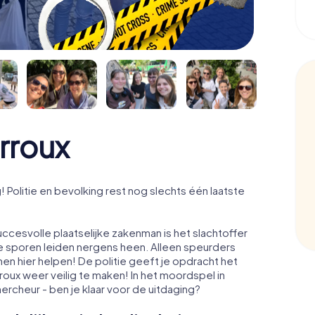
rroux
Politie en bevolking rest nog slechts één laatste
ccesvolle plaatselijke zakenman is het slachtoffer
e sporen leiden nergens heen. Alleen speurders
nen hier helpen! De politie geeft je opdracht het
oux weer veilig te maken! In het moordspel in
hercheur - ben je klaar voor de uitdaging?