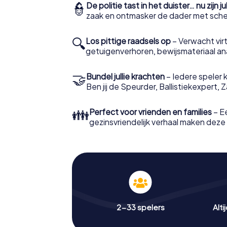
👮
De politie tast in het duister… nu zijn ju
zaak en ontmasker de dader met scher
🔍
Los pittige raadsels op
– Verwacht virt
getuigenverhoren, bewijsmateriaal an
🤝
Bundel jullie krachten
– Iedere speler k
Ben jij de Speurder, Ballistiekexpert, 
👪
Perfect voor vrienden en families
– E
gezinsvriendelijk verhaal maken deze
2-33 spelers
Alti