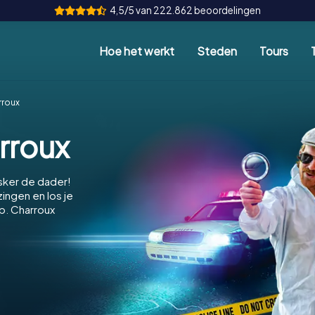
4,5/5 van 222.862 beoordelingen
Hoe het werkt
Steden
Tours
rroux
rroux
sker de dader!
ingen en los je
p. Charroux