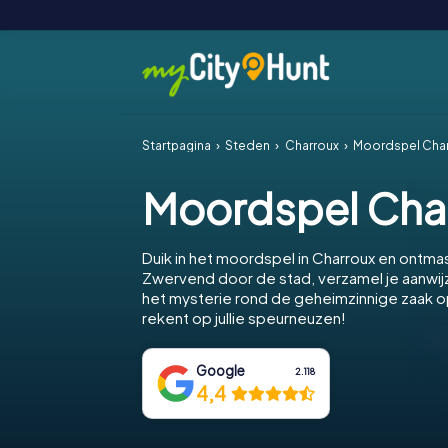
Startpagina
Steden
Charroux
Moordspel Cha
Moordspel Cha
Duik in het moordspel in Charroux en ontma
Zwervend door de stad, verzamel je aanwijz
het mysterie rond de geheimzinnige zaak o
rekent op jullie speurneuzen!
Google
2.118
4,4