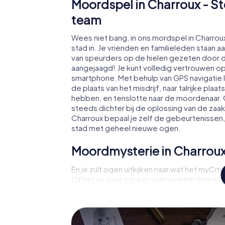
Moordspel in Charroux - St
team
Wees niet bang, in ons mordspel in Charroux
stad in. Je vrienden en familieleden staan a
van speurders op de hielen gezeten door d
aangejaagd! Je kunt volledig vertrouwen op
smartphone. Met behulp van GPS navigatie le
de plaats van het misdrijf, naar talrijke pla
hebben, en tenslotte naar de moordenaar. Op
steeds dichter bij de oplossing van de zaak.
Charroux bepaal je zelf de gebeurtenissen, 
stad met geheel nieuwe ogen.
Moordmysterie in Charrou
En je zult ogen uitkijken naar wat het myCi
Of het nu gaat om een videoverbinding met
verdachten of de virtuele verkenning van
maakt gebruik van alle multimediamogelijkh
moordspel in Charroux brengt ook verborge
Je glijdt in spannende rollen en beheerst d