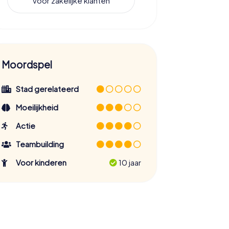
Voor zakelijke klanten
Moordspel
Stad gerelateerd
Moeilijkheid
Actie
Teambuilding
Voor kinderen
10 jaar