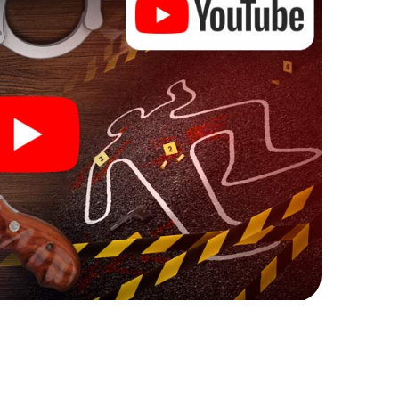
loog. Je krijgt op je mobieltje uitdagende extra
 horen en een heel nieuwe betekenis geven aan het
 kan beginnen!
e om je onderzoek in Charroux te beginnen: Je
 in onze ticketshop, en binnen een paar minuten
ne browser, voer je code in - en je bent klaar om te
e!