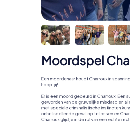
Moordspel Cha
Een moordenaar houdt Charroux in spanning! 
hoop: jij!
Er is een moord gebeurd in Charroux. Een su
geworden van de gruwelijke misdaad en all
met speciale criminalistische instincten kun
onheilspellende geval op te lossen en Charr
Charroux glijd je in de rol van een echte rec