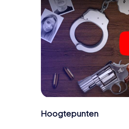
criminalist, case analist of forensisch patho
opdrachten die bij je respectieve karakter
trefwoord "afwisseling".
Het moordspel in Charroux
Nu ontbreekt je nog maar één klein dingetj
ticket code! Bestel het met een paar clicks
vind je het in je email inbox. Start nu je onli
gaan!
Waar wacht je nog op? Charroux rekent op j
Hoogtepunten