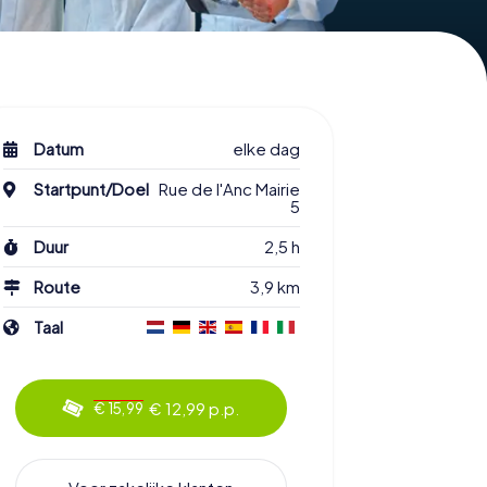
Datum
elke dag
Startpunt/Doel
Rue de l'Anc Mairie
5
Duur
2,5 h
Route
3,9 km
Taal
€ 12,99 p.p.
€ 15,99