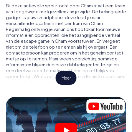
Bij deze actievolle speurtocht door Cham staat een team
van toegewijde metgezellen aan je zijde. De belangrijkste
gadget is jouw smartphone: deze leidt je naar
verschillende locaties in het centrum van Cham.
Regelmatig ontvang je vanuit ons hoofdkantoor nieuwe
informatie en opdrachten, die het aangrijpende verhaal
van de escape game in Cham voortstuwen. En vergeet
niet om de telefoon op te nemen als hij overgaat! Een
contactpersoon kan proberen om in het geheim contact
met je op te nemen. Maar wees voorzichtig: sommige
informanten blijken dubieuze dubbelagenten te zijn en
een deel van de informatie blijkt een opzettelijk vals
spoor te zijn. Wees op je hoede, trek de juiste conclusies
Meer
en vooral: vertrouw niemand!
Anders dan in een klassieke escaperoom in Cham zit je
niet opgesloten in een kamer waaruit je jezelf binnen een
bepaald tijdvenster moet bevrijden. Met deze
speurtocht met een smartphone wordt heel Cham jouw
speelveld! De technische voorwaarden voor jouw
avontuur in Cham zijn een smartphone en toegang tot het
mobiel internet. Met één klik krijg jij toegang tot onze app.