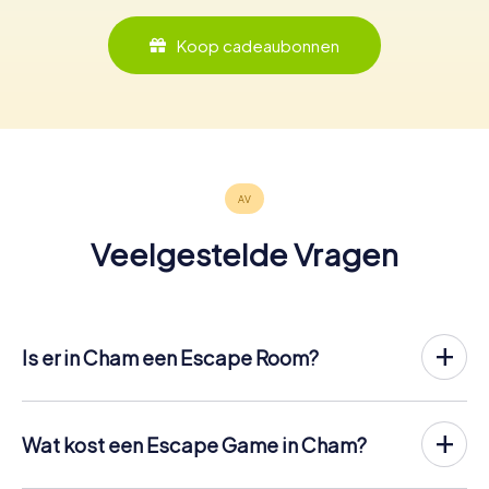
Koop cadeaubonnen
Veelgestelde Vragen
Is er in Cham een Escape Room?
Het is nu mogelijk om in Cham een Escape Game in de
buitenlucht te spelen!
In tegenstelling tot een klassieke Escape Room, waar
Wat kost een Escape Game in Cham?
spelers in een kleine kamer worden opgesloten, vindt de
Een indoor Escape Room in Cham kost meestal tussen de
Escape Game van myCityHunt in Cham plaats in de frisse
€ 90 en € 150 voor 2 tot 6 personen.