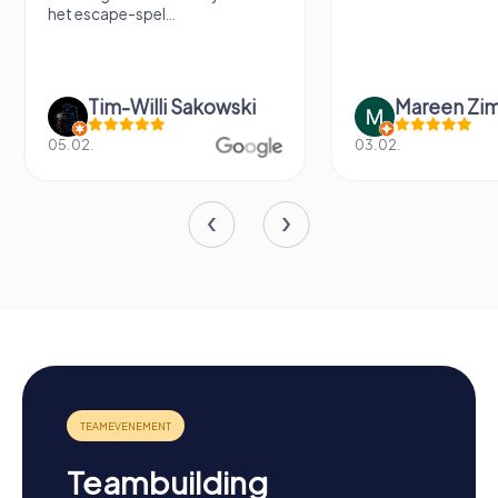
het escape-spel...
Tim-Willi Sakowski
Mareen Zi
05.02.
03.02.
Teambuilding