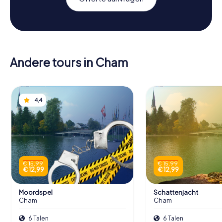
Andere tours in Cham
4,4
€ 15,99
€ 15,99
€ 12,99
€ 12,99
Moordspel
Schattenjacht
Cham
Cham
6 Talen
6 Talen