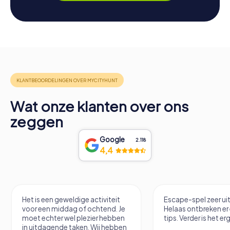
Wat onze klanten over ons
zeggen
Google
2.118
4,4
Het is een geweldige activiteit
Escape-spel zeer u
voor een middag of ochtend. Je
Helaas ontbreken er
moet echter wel plezier hebben
tips. Verder is het erg
in uitdagende taken. Wij hebben