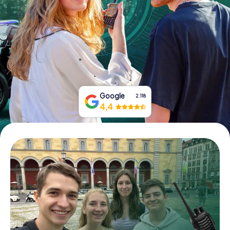
Boek tickets
Koop cadeaubonnen
Google
2.118
4,4