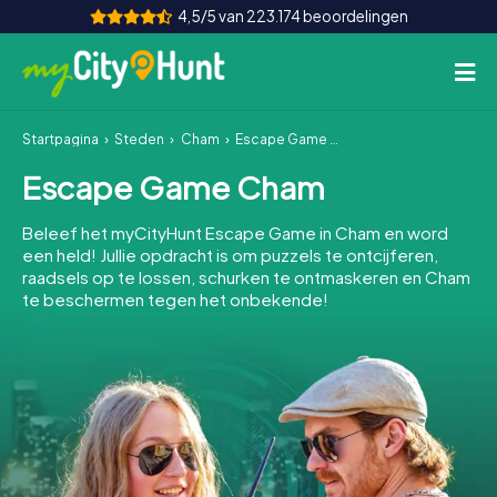
4,5/5 van 223.174 beoordelingen
Startpagina
Steden
Cham
Escape Game Cham
Hoe het werkt
Escape Game Cham
Steden
Beleef het myCityHunt Escape Game in Cham en word
Tours
een held! Jullie opdracht is om puzzels te ontcijferen,
raadsels op te lossen, schurken te ontmaskeren en Cham
te beschermen tegen het onbekende!
Teamevenement
Tickets
INT
AT
CH
DE
ES
FR
UK
IE
IT
NL