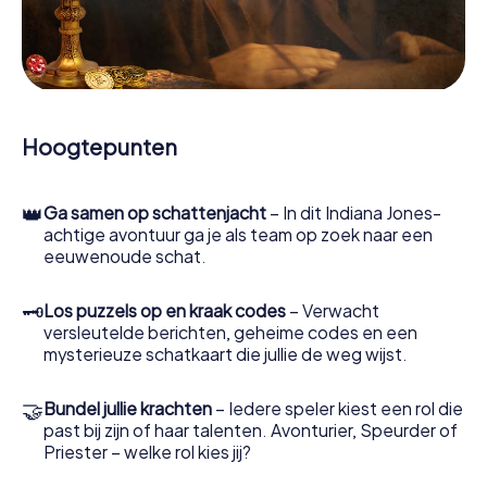
Zodra de rollen zijn toegewezen, kan de speurtocht
beginnen. Op verschillende locaties in de stad kraak je
gecodeerde berichten, los je lastige logische raadsels
op en zoek je naar bewijs. Jouw smartphone is je meest
cruciale opsporingsinstrument: met onze app kun je
getuigen interviewen, plaatsen delict onderzoeken,
bewijs verzamelen en veilig door Castelfranco Veneto
Hoogtepunten
navigeren.
Tijdens het spel duiken jij en jouw team steeds dieper in
👑
Ga samen op schattenjacht
– In dit Indiana Jones-
het spannende verhaal en al snel zul je beseffen dat de
achtige avontuur ga je als team op zoek naar een
kostbare schat slechts een paar stappen verwijderd is.
eeuwenoude schat.
🗝
Los puzzels op en kraak codes
– Verwacht
versleutelde berichten, geheime codes en een
mysterieuze schatkaart die jullie de weg wijst.
🤝
Bundel jullie krachten
– Iedere speler kiest een rol die
past bij zijn of haar talenten. Avonturier, Speurder of
Priester – welke rol kies jij?