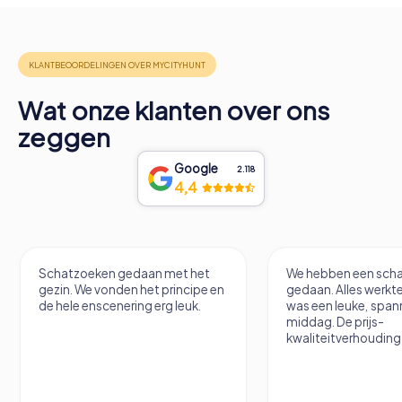
Wat onze klanten over ons
zeggen
Google
2.118
4,4
Schatzoeken gedaan met het
We hebben een scha
gezin. We vonden het principe en
gedaan. Alles werkte
de hele enscenering erg leuk.
was een leuke, spa
middag. De prijs-
kwaliteitverhouding 