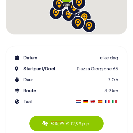
Datum
elke dag
Startpunt/Doel
Piazza Giorgione 65
Duur
3,0 h
Route
3,9 km
Taal
€ 12,99 p.p.
€ 15,99