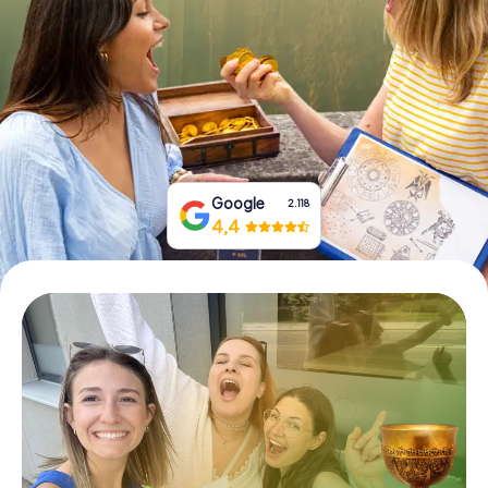
Boek tickets
Koop cadeaubonnen
Google
2.118
4,4