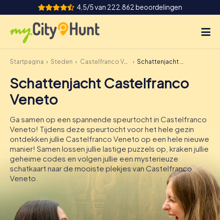
4,5/5 van 222.862 beoordelingen
Startpagina
Steden
Castelfranco Veneto
Schattenjacht Castelfranco Veneto
Hoe het werkt
Schattenjacht Castelfranco
Steden
Veneto
Tours
Ga samen op een spannende speurtocht in Castelfranco
Veneto! Tijdens deze speurtocht voor het hele gezin
Teamevenement
ontdekken jullie Castelfranco Veneto op een hele nieuwe
manier! Samen lossen jullie lastige puzzels op, kraken jullie
Tickets
geheime codes en volgen jullie een mysterieuze
schatkaart naar de mooiste plekjes van Castelfranco
Veneto.
INT
AT
CH
DE
ES
FR
UK
IE
IT
NL