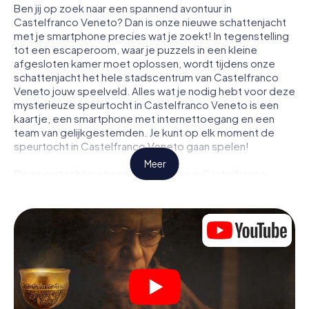
Ben jij op zoek naar een spannend avontuur in
Castelfranco Veneto? Dan is onze nieuwe schattenjacht
met je smartphone precies wat je zoekt! In tegenstelling
tot een escaperoom, waar je puzzels in een kleine
afgesloten kamer moet oplossen, wordt tijdens onze
schattenjacht het hele stadscentrum van Castelfranco
Veneto jouw speelveld. Alles wat je nodig hebt voor deze
mysterieuze speurtocht in Castelfranco Veneto is een
kaartje, een smartphone met internettoegang en een
team van gelijkgestemden. Je kunt op elk moment de
speurtocht in Castelfranco Veneto gaan spelen!
Meer
De speurtocht met een smartphone in Castelfranco
Veneto begint met een gezamenlijke briefing. Je bekijkt
een video waarin het verhaal wordt uitgelegd en hoe de
speurtocht verloopt. Vervolgens worden de rollen
verdeeld. Wie in jouw team is een geboren speurder?
Wie is een echte avonturier? En wie heeft het in zich om
een code te kraken? Bij onze escape game in
Castelfranco Veneto garanderen wij dat elke speler de
juiste rol vindt.