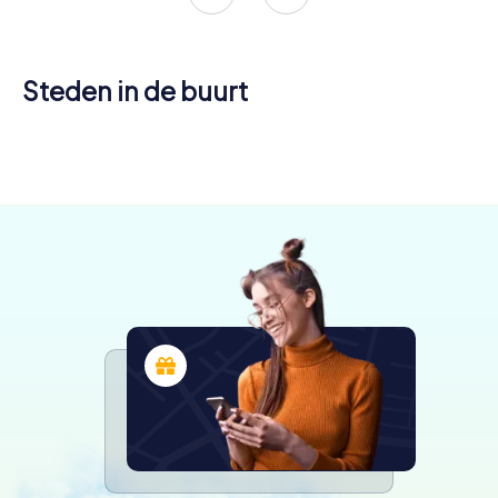
Steden in de buurt
Rossano
Bassano del
Veneto
Montebelluna
Grappa
4 tours
4 tours
4 tours
beschikbaar
beschikbaar
beschikbaar
4,5