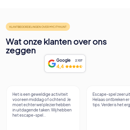
Wat onze klanten over ons
zeggen
Google
2.107
4,4
Het is een geweldige activiteit
Escape-spel zeer u
voor een middag of ochtend. Je
Helaas ontbreken er
moet echter wel plezier hebben
tips. Verder is het erg
in uitdagende taken. Wij hebben
het escape-spel...