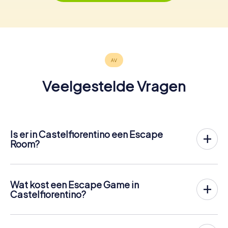
Veelgestelde Vragen
Is er in Castelfiorentino een Escape
Room?
Het is nu mogelijk om in Castelfiorentino een Escape
Game in de buitenlucht te spelen!
In tegenstelling tot een klassieke Escape Room, waar
Wat kost een Escape Game in
spelers in een kleine kamer worden opgesloten, vindt de
Castelfiorentino?
Escape Game van myCityHunt in Castelfiorentino plaats in
Een indoor Escape Room in Castelfiorentino kost meestal
de frisse lucht. Net als bij een speurtocht lossen de
tussen de € 90 en € 150 voor 2 tot 6 personen.
spelers op verschillende stopplaatsen in het centrum van