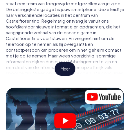
staat een team van toegewijde metgezellen aan je zijde.
De belangrijkste gadget is jouw smartphone: deze leidt je
naar verschillende locaties in het centrum van
Castelfiorentino. Regelmatig ontvang je vanuit ons
hoofdkantoor nieuwe informatie en opdrachten, die het
aangrijpende verhaal van de escape game in
Castelfiorentino voortstuwen. En vergeet niet om de
telefoon op te nemen als hij overgaat! Een
contactpersoon kan proberen om in het geheim contact
met je op te nemen. Maar wees voorzichtig: sommige
informanten blijken dubieuze dubbelagenten te zijn en
een deel van de informatie blijkt een opzettelijk vals
Meer
spoor te zijn. Wees op je hoede, trek de juiste conclusies
en vooral: vertrouw niemand!
Anders dan in een klassieke escaperoom in
Castelfiorentino zit je niet opgesloten in een kamer
waaruit je jezelf binnen een bepaald tijdvenster moet
bevrijden. Met deze speurtocht met een smartphone
wordt heel Castelfiorentino jouw speelveld! De
technische voorwaarden voor jouw avontuur in
Castelfiorentino zijn een smartphone en toegang tot het