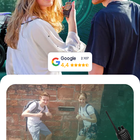
Boek tickets
Koop cadeaubonnen
Google
2.107
4,4