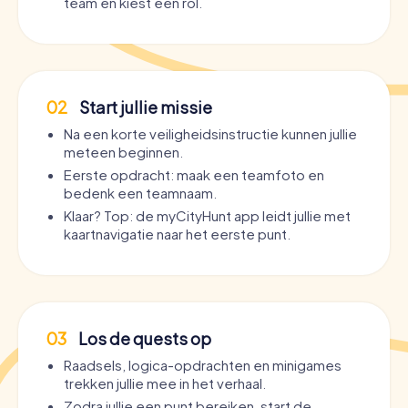
team en kiest een rol.
02
Start jullie missie
Na een korte veiligheidsinstructie kunnen jullie
meteen beginnen.
Eerste opdracht: maak een teamfoto en
bedenk een teamnaam.
Klaar? Top: de myCityHunt app leidt jullie met
kaartnavigatie naar het eerste punt.
03
Los de quests op
Raadsels, logica-opdrachten en minigames
trekken jullie mee in het verhaal.
Zodra jullie een punt bereiken, start de