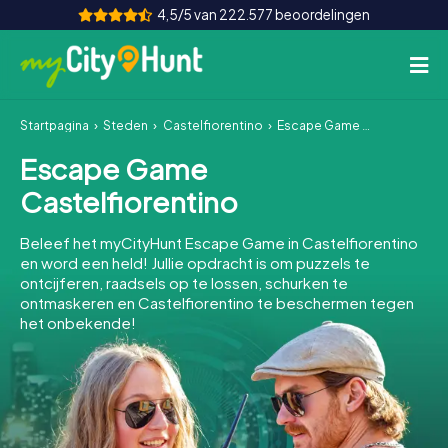
4,5/5 van 222.577 beoordelingen
Startpagina
Steden
Castelfiorentino
Escape Game Castelfiorentino
Hoe het werkt
Escape Game
Steden
Castelfiorentino
Tours
Beleef het myCityHunt Escape Game in Castelfiorentino
en word een held! Jullie opdracht is om puzzels te
Teamevenement
ontcijferen, raadsels op te lossen, schurken te
ontmaskeren en Castelfiorentino te beschermen tegen
Tickets
het onbekende!
INT
AT
CH
DE
ES
FR
UK
IE
IT
NL