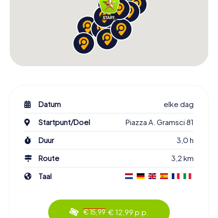
Datum
elke dag
Startpunt/Doel
Piazza A. Gramsci 81
Duur
3,0 h
Route
3,2 km
Taal
€ 12,99 p.p.
€ 15,99