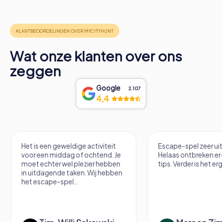
Wat onze klanten over ons
zeggen
Google
2.107
4,4
 een geweldige activiteit
Escape-spel zeer uitdagend.
een middag of ochtend. Je
Helaas ontbreken er een paar
echter wel plezier hebben
tips. Verder is het erg leuk.
dagende taken. Wij hebben
cape-spel...