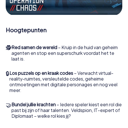
Werk samen als een team, onderschep vijandige
spionnen en lok de handlangers van de schurk naar je toe.
In deze escape game Casarano moeten jij en jouw team
excelleren om de slechteriken te stoppen. In
Hoogtepunten
tegenstelling tot James Bond en Co. zullen jouw daden
echter niet verborgen blijven achter de sluier van
geheimhouding rond de geheime dienst: jij vereeuwigt
🕵
Red samen de wereld
– Kruip in de huid van geheim
jezelf en jouw team in de hoogste score van Casarano en
agenten en stop een superschurk voordat het te
krijg toegang tot jouw eigen fotogalerij. De escape game
laat is.
van myCityHunt verandert Casarano in jouw eigen
persoonlijke avonturenspeeltuin. Koop je tickets voor de
wereld van spionage en geheime agenten en verander
🔒
Los puzzels op en kraak codes
– Verwacht virtual-
Casarano in een escaperoom in de buitenlucht!
reality-ruimtes, versleutelde codes, geheime
ontmoetingen met digitale personages en nog veel
meer.
🤝
Bundel jullie krachten
– Iedere speler kiest een rol die
past bij zijn of haar talenten. Veldspion, IT-expert of
Diplomaat – welke rol kies jij?