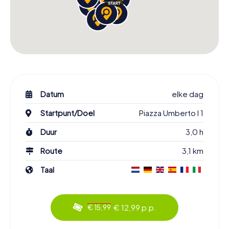
Datum
elke dag
Startpunt/Doel
Piazza Umberto I 1
Duur
3,0 h
Route
3,1 km
Taal
€ 12,99 p.p.
€ 15,99