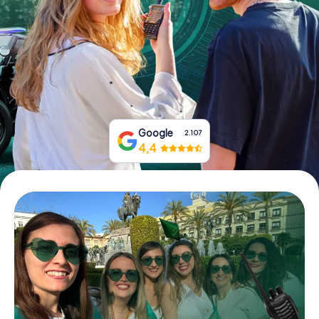
Boek tickets
Koop cadeaubonnen
Google
2.107
4,4