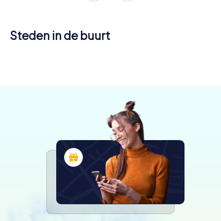
Steden in de buurt
Gallipoli
Nardò
Copertino
4 tours
4 tours
3 tours
beschikbaar
beschikbaar
beschikbaar
4,7
5,0