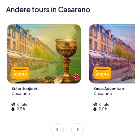
Andere tours in Casarano
€ 15,99
€ 15,99
€ 12,99
€ 12,99
Schattenjacht
Xmas Adventure
Casarano
Casarano
6 Talen
6 Talen
2,5 h
2,0 h