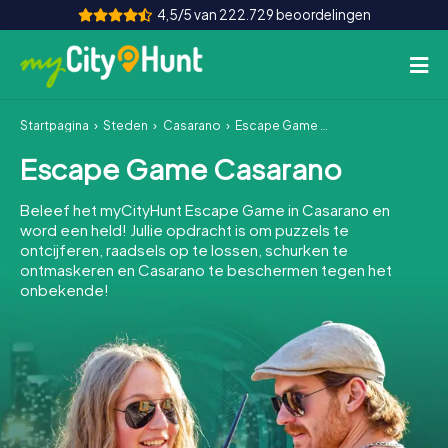
4,5/5 van 222.729 beoordelingen
Startpagina
Steden
Casarano
Escape Game Casarano
Hoe het werkt
Escape Game Casarano
Steden
Beleef het myCityHunt Escape Game in Casarano en
Tours
word een held! Jullie opdracht is om puzzels te
ontcijferen, raadsels op te lossen, schurken te
ontmaskeren en Casarano te beschermen tegen het
Teamevenement
onbekende!
Tickets
INT
AT
CH
DE
ES
FR
UK
IE
IT
NL