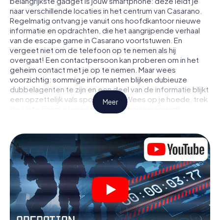
belangrijkste gadget is jouw smartphone: deze leidt je
naar verschillende locaties in het centrum van Casarano.
Regelmatig ontvang je vanuit ons hoofdkantoor nieuwe
informatie en opdrachten, die het aangrijpende verhaal
van de escape game in Casarano voortstuwen. En
vergeet niet om de telefoon op te nemen als hij
overgaat! Een contactpersoon kan proberen om in het
geheim contact met je op te nemen. Maar wees
voorzichtig: sommige informanten blijken dubieuze
dubbelagenten te zijn en een deel van de informatie blijkt
een opzettelijk vals spoor te zijn. Wees op je hoede, trek
Meer
de juiste conclusies en vooral: vertrouw niemand!
Anders dan in een klassieke escaperoom in Casarano zit
je niet opgesloten in een kamer waaruit je jezelf binnen
een bepaald tijdvenster moet bevrijden. Met deze
speurtocht met een smartphone wordt heel Casarano
jouw speelveld! De technische voorwaarden voor jouw
avontuur in Casarano zijn een smartphone en toegang tot
het mobiel internet. Met één klik krijg jij toegang tot onze
app. Je hoeft niets te installeren om door interactieve
video's, lastige minigames of andere functies in de actie
te worden getrokken.