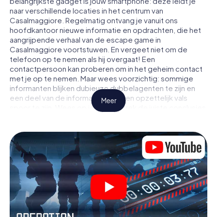
belangrijkste gadget is jouw smartphone: deze leidt je
naar verschillende locaties in het centrum van
Casalmaggiore. Regelmatig ontvang je vanuit ons
hoofdkantoor nieuwe informatie en opdrachten, die het
aangrijpende verhaal van de escape game in
Casalmaggiore voortstuwen. En vergeet niet om de
telefoon op te nemen als hij overgaat! Een
contactpersoon kan proberen om in het geheim contact
met je op te nemen. Maar wees voorzichtig: sommige
informanten blijken dubieuze dubbelagenten te zijn en
een deel van de informatie blijkt een opzettelijk vals
Meer
spoor te zijn. Wees op je hoede, trek de juiste conclusies
en vooral: vertrouw niemand!
Anders dan in een klassieke escaperoom in
Casalmaggiore zit je niet opgesloten in een kamer waaruit
je jezelf binnen een bepaald tijdvenster moet bevrijden.
Met deze speurtocht met een smartphone wordt heel
Casalmaggiore jouw speelveld! De technische
voorwaarden voor jouw avontuur in Casalmaggiore zijn
een smartphone en toegang tot het mobiel internet. Met
één klik krijg jij toegang tot onze app. Je hoeft niets te
installeren om door interactieve video's, lastige