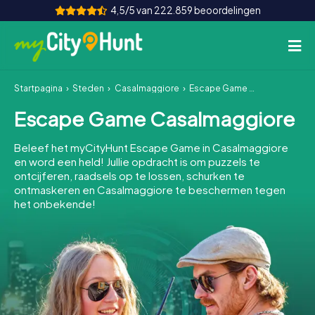
4,5/5 van 222.859 beoordelingen
Startpagina
Steden
Casalmaggiore
Escape Game Casalmaggiore
Hoe het werkt
Escape Game Casalmaggiore
Steden
Beleef het myCityHunt Escape Game in Casalmaggiore
Tours
en word een held! Jullie opdracht is om puzzels te
ontcijferen, raadsels op te lossen, schurken te
ontmaskeren en Casalmaggiore te beschermen tegen
Teamevenement
het onbekende!
Tickets
INT
AT
CH
DE
ES
FR
UK
IE
IT
NL