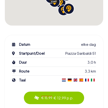
Datum
elke dag
Startpunt/Doel
Piazza Garibaldi 51
Duur
3,0 h
Route
3,3 km
Taal
€ 12,99 p.p.
€ 15,99