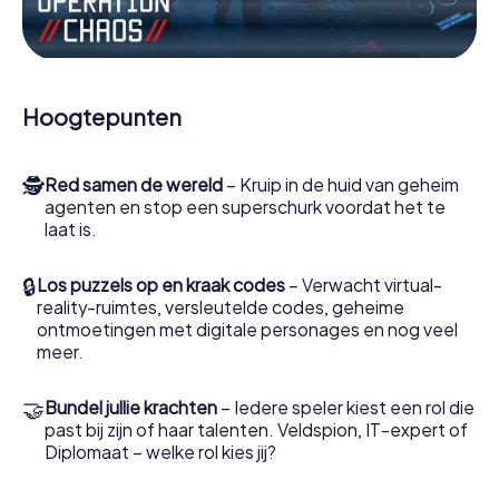
minigames of andere functies in de actie te worden
getrokken.
Werk samen als een team, onderschep vijandige
spionnen en lok de handlangers van de schurk naar je toe.
Hoogtepunten
In deze escape game Casalmaggiore moeten jij en jouw
team excelleren om de slechteriken te stoppen. In
tegenstelling tot James Bond en Co. zullen jouw daden
🕵
Red samen de wereld
– Kruip in de huid van geheim
echter niet verborgen blijven achter de sluier van
agenten en stop een superschurk voordat het te
geheimhouding rond de geheime dienst: jij vereeuwigt
laat is.
jezelf en jouw team in de hoogste score van
Casalmaggiore en krijg toegang tot jouw eigen
fotogalerij. De escape game van myCityHunt verandert
🔒
Los puzzels op en kraak codes
– Verwacht virtual-
Casalmaggiore in jouw eigen persoonlijke
reality-ruimtes, versleutelde codes, geheime
avonturenspeeltuin. Koop je tickets voor de wereld van
ontmoetingen met digitale personages en nog veel
spionage en geheime agenten en verander
meer.
Casalmaggiore in een escaperoom in de buitenlucht!
🤝
Bundel jullie krachten
– Iedere speler kiest een rol die
past bij zijn of haar talenten. Veldspion, IT-expert of
Diplomaat – welke rol kies jij?