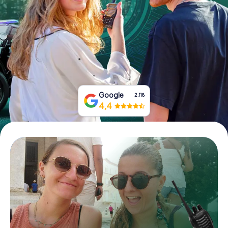
Boek tickets
Koop cadeaubonnen
Google
2.118
4,4