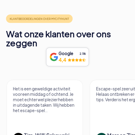
Wat onze klanten over ons
zeggen
Google
2.118
4,4
Het is een geweldige activiteit
Escape-spel zeer u
voor een middag of ochtend. Je
Helaas ontbreken er
moet echter wel plezier hebben
tips. Verder is het erg
in uitdagende taken. Wij hebben
het escape-spel...